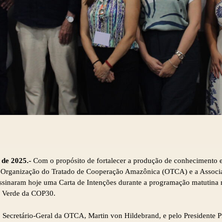
 de 2025.-
Com o propósito de fortalecer a produção de conhecimento 
 Organização do Tratado de Cooperação Amazônica (OTCA) e a Associ
naram hoje uma Carta de Intenções durante a programação matutin
 Verde da COP30.
elo Secretário-Geral da OTCA, Martin von Hildebrand, e pelo Presiden