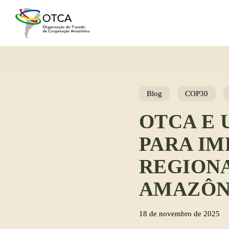
Skip
to
main
content
Blog
COP30
OTCA E
PARA I
REGIONA
AMAZÔN
18 de novembro de 2025