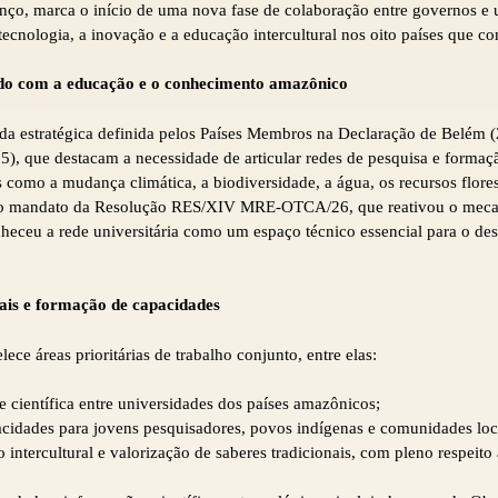
enço, marca o início de uma nova fase de colaboração entre governos e
a tecnologia, a inovação e a educação intercultural nos oito países que
o com a educação e o conhecimento amazônico
da estratégica definida pelos Países Membros na Declaração de Belém (
), que destacam a necessidade de articular redes de pesquisa e formaç
s como a mudança climática, a biodiversidade, a água, os recursos flores
o mandato da Resolução RES/XIV MRE-OTCA/26, que reativou o mecan
u a rede universitária como um espaço técnico essencial para o des
nais e formação de capacidades
ece áreas prioritárias de trabalho conjunto, entre elas:
 científica entre universidades dos países amazônicos;
acidades para jovens pesquisadores, povos indígenas e comunidades loc
ntercultural e valorização de saberes tradicionais, com pleno respeito 