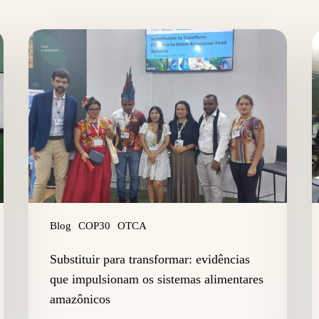
Substituir
L
para
I
transformar:
d
evidências
o
que
M
impulsionam
A
os
d
sistemas
P
alimentares
I
amazônicos
Blog
COP30
OTCA
Substituir para transformar: evidências
que impulsionam os sistemas alimentares
amazônicos