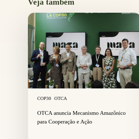
Veja também
OTCA
anuncia
Mecanismo
Amazônico
para
Cooperação
e
Ação
COP30
OTCA
OTCA anuncia Mecanismo Amazônico
para Cooperação e Ação