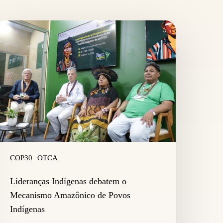
ideranças
ndígenas
ebatem
ecanismo
mazônico
e
ovos
ndígenas
COP30
OTCA
Lideranças Indígenas debatem o
Mecanismo Amazônico de Povos
Indígenas