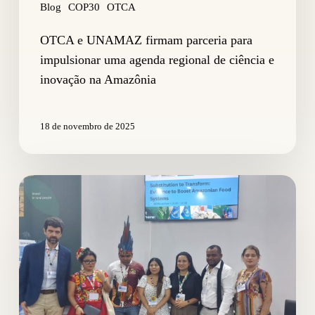
inovação
Blog
COP30
OTCA
na
Amazônia
OTCA e UNAMAZ firmam parceria para
impulsionar uma agenda regional de ciência e
inovação na Amazônia
18 de novembro de 2025
Substituir
para
transformar:
evidências
que
impulsionam
os
sistemas
alimentares