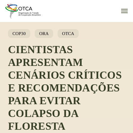
Skip
Men
to
main
content
COP30
ORA
OTCA
CIENTISTAS
APRESENTAM
CENÁRIOS CRÍTICOS
E RECOMENDAÇÕES
PARA EVITAR
COLAPSO DA
FLORESTA