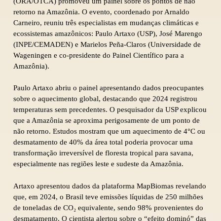
(ORA/OTCA) promoveu um painel sobre os pontos de não
retorno na Amazônia. O evento, coordenado por Arnaldo
Carneiro, reuniu três especialistas em mudanças climáticas e
ecossistemas amazônicos: Paulo Artaxo (USP), José Marengo
(INPE/CEMADEN) e Marielos Peña-Claros (Universidade de
Wageningen e co-presidente do Painel Científico para a
Amazônia).
Paulo Artaxo abriu o painel apresentando dados preocupantes
sobre o aquecimento global, destacando que 2024 registrou
temperaturas sem precedentes. O pesquisador da USP explicou
que a Amazônia se aproxima perigosamente de um ponto de
não retorno. Estudos mostram que um aquecimento de 4°C ou
desmatamento de 40% da área total poderia provocar uma
transformação irreversível de floresta tropical para savana,
especialmente nas regiões leste e sudeste da Amazônia.
Artaxo apresentou dados da plataforma MapBiomas revelando
que, em 2024, o Brasil teve emissões líquidas de 250 milhões
de toneladas de CO₂ equivalente, sendo 98% provenientes do
desmatamento. O cientista alertou sobre o “efeito dominó” das