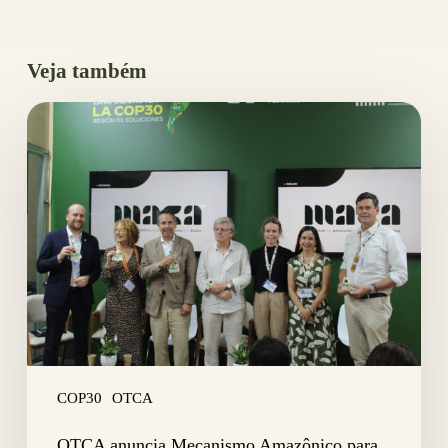
Veja também
OTCA
anuncia
Mecanismo
Amazônico
para
Cooperação
e
Ação
COP30
OTCA
OTCA anuncia Mecanismo Amazônico para