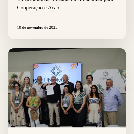
Cooperação e Ação
19 de novembro de 2025
OTCA
e
UNAMAZ
firmam
parceria
para
impulsionar
uma
agenda
regional
de
ciência
e