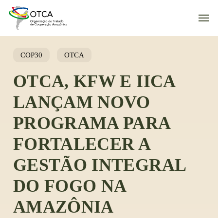
Skip
Men
to
main
content
COP30
OTCA
OTCA, KFW E IICA
LANÇAM NOVO
PROGRAMA PARA
FORTALECER A
GESTÃO INTEGRAL
DO FOGO NA
AMAZÔNIA