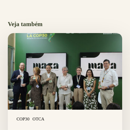
Veja também
OTCA
anuncia
Mecanismo
Amazônico
para
Cooperação
e
Ação
COP30
OTCA