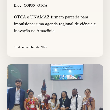
inovação
Blog
COP30
OTCA
na
Amazônia
OTCA e UNAMAZ firmam parceria para
impulsionar uma agenda regional de ciência e
inovação na Amazônia
18 de novembro de 2025
Substituir
para
transformar:
evidências
que
impulsionam
os
sistemas
alimentares