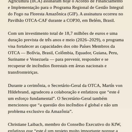
Agricultura (IICA) assinaram hoje o Acordo de Financiamento
e Implementação para o Programa Regional de Gestão Integral
do Fogo na Floresta Amazônica (GIF). A assinatura ocorreu no
Pavilhão OTCA-CAF durante a COP30, em Belém, Brasil.
Com um investimento total de 18,7 milhões de euros e uma
duração prevista de três anos e meio (2026–2029), o programa
visa fortalecer as capacidades dos oito Países Membros da
OTCA — Bolívia, Brasil, Colômbia, Equador, Guiana, Peru,
Suriname e Venezuela — para prevenir, responder e se
recuperar de incêndios florestais em áreas nacionais e
transfronteiriças.
Durante a cerimônia, o Secretário-Geral da OTCA, Martín von
Hildebrand, agradeceu a colaboração e enfatizou que “este é
um esforço fundamental”. O Secretário-Geral também
mencionou que “a questão dos incêndios é global e não um
problema exclusivo da Amazônia”.
Christiane Laibach, membro do Conselho Executivo do KfW,
enfatizou que “este é um projeto muito importante porque a