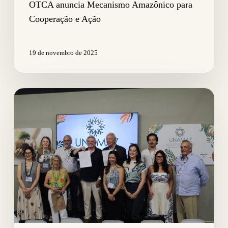
OTCA anuncia Mecanismo Amazônico para
Cooperação e Ação
19 de novembro de 2025
OTCA
e
UNAMAZ
firmam
parceria
para
impulsionar
uma
agenda
regional
de
ciência
e