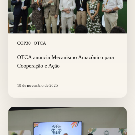
Ação
COP30
OTCA
OTCA anuncia Mecanismo Amazônico para
Cooperação e Ação
19 de novembro de 2025
OTCA
e
UNAMAZ
firmam