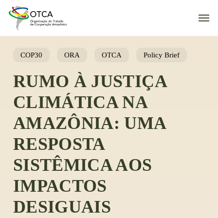
Skip
Men
to
main
content
COP30
ORA
OTCA
Policy Brief
RUMO À JUSTIÇA
CLIMÁTICA NA
AMAZÔNIA: UMA
RESPOSTA
SISTÊMICA AOS
IMPACTOS
DESIGUAIS