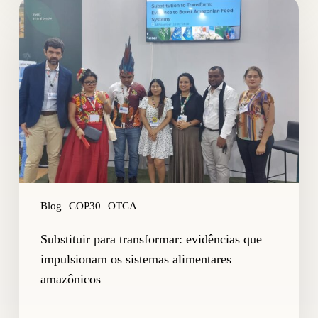
Substituir
para
transformar:
evidências
que
impulsionam
os
sistemas
alimentares
amazônicos
Blog
COP30
OTCA
Substituir para transformar: evidências que
impulsionam os sistemas alimentares
amazônicos