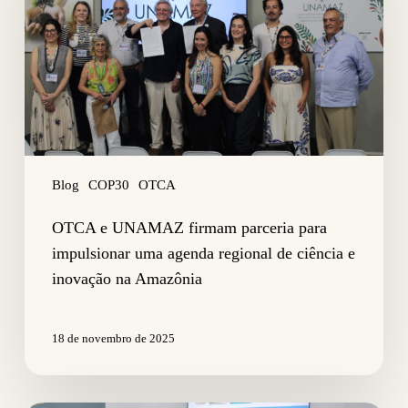
parceria
para
impulsionar
uma
agenda
regional
de
ciência
e
inovação
Blog
COP30
OTCA
na
Amazônia
OTCA e UNAMAZ firmam parceria para
impulsionar uma agenda regional de ciência e
inovação na Amazônia
18 de novembro de 2025