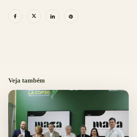
Veja também
OTCA
anuncia
Mecanismo
Amazônico
para
Cooperação
e