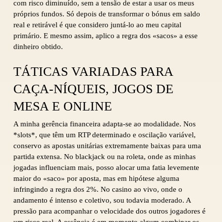
com risco diminuído, sem a tensão de estar a usar os meus
próprios fundos. Só depois de transformar o bónus em saldo
real e retirável é que considero juntá-lo ao meu capital
primário. E mesmo assim, aplico a regra dos «sacos» a esse
dinheiro obtido.
TÁTICAS VARIADAS PARA
CAÇA-NÍQUEIS, JOGOS DE
MESA E ONLINE
A minha gerência financeira adapta-se ao modalidade. Nos
*slots*, que têm um RTP determinado e oscilação variável,
conservo as apostas unitárias extremamente baixas para uma
partida extensa. No blackjack ou na roleta, onde as minhas
jogadas influenciam mais, posso alocar uma fatia levemente
maior do «saco» por aposta, mas em hipótese alguma
infringindo a regra dos 2%. No casino ao vivo, onde o
andamento é intenso e coletivo, sou todavia moderado. A
pressão para acompanhar o velocidade dos outros jogadores é