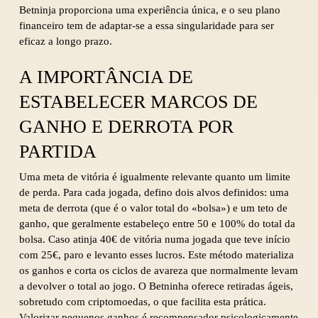
Betninja proporciona uma experiência única, e o seu plano
financeiro tem de adaptar-se a essa singularidade para ser
eficaz a longo prazo.
A IMPORTÂNCIA DE
ESTABELECER MARCOS DE
GANHO E DERROTA POR
PARTIDA
Uma meta de vitória é igualmente relevante quanto um limite
de perda. Para cada jogada, defino dois alvos definidos: uma
meta de derrota (que é o valor total do «bolsa») e um teto de
ganho, que geralmente estabeleço entre 50 e 100% do total da
bolsa. Caso atinja 40€ de vitória numa jogada que teve início
com 25€, paro e levanto esses lucros. Este método materializa
os ganhos e corta os ciclos de avareza que normalmente levam
a devolver o total ao jogo. O Betninha oferece retiradas ágeis,
sobretudo com criptomoedas, o que facilita esta prática.
Valorizar pequenos ganhos é recompensador psicologicamente