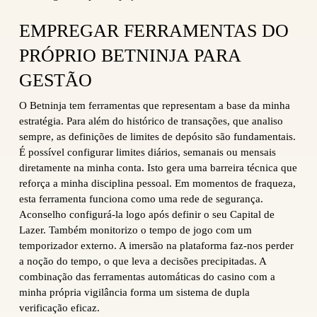
EMPREGAR FERRAMENTAS DO
PRÓPRIO BETNINJA PARA
GESTÃO
O Betninja tem ferramentas que representam a base da minha
estratégia. Para além do histórico de transações, que analiso
sempre, as definições de limites de depósito são fundamentais.
É possível configurar limites diários, semanais ou mensais
diretamente na minha conta. Isto gera uma barreira técnica que
reforça a minha disciplina pessoal. Em momentos de fraqueza,
esta ferramenta funciona como uma rede de segurança.
Aconselho configurá-la logo após definir o seu Capital de
Lazer. Também monitorizo o tempo de jogo com um
temporizador externo. A imersão na plataforma faz-nos perder
a noção do tempo, o que leva a decisões precipitadas. A
combinação das ferramentas automáticas do casino com a
minha própria vigilância forma um sistema de dupla
verificação eficaz.