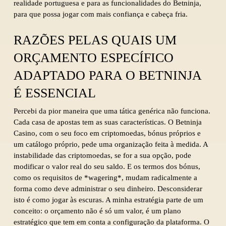
realidade portuguesa e para as funcionalidades do Betninja,
para que possa jogar com mais confiança e cabeça fria.
RAZÕES PELAS QUAIS UM
ORÇAMENTO ESPECÍFICO
ADAPTADO PARA O BETNINJA
É ESSENCIAL
Percebi da pior maneira que uma tática genérica não funciona.
Cada casa de apostas tem as suas características. O Betninja
Casino, com o seu foco em criptomoedas, bónus próprios e
um catálogo próprio, pede uma organização feita à medida. A
instabilidade das criptomoedas, se for a sua opção, pode
modificar o valor real do seu saldo. E os termos dos bónus,
como os requisitos de *wagering*, mudam radicalmente a
forma como deve administrar o seu dinheiro. Desconsiderar
isto é como jogar às escuras. A minha estratégia parte de um
conceito: o orçamento não é só um valor, é um plano
estratégico que tem em conta a configuração da plataforma. O