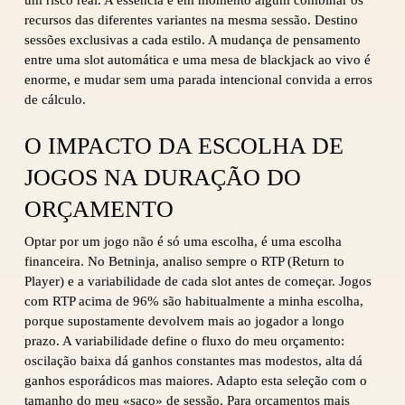
um risco real. A essência é em momento algum combinar os
recursos das diferentes variantes na mesma sessão. Destino
sessões exclusivas a cada estilo. A mudança de pensamento
entre uma slot automática e uma mesa de blackjack ao vivo é
enorme, e mudar sem uma parada intencional convida a erros
de cálculo.
O IMPACTO DA ESCOLHA DE
JOGOS NA DURAÇÃO DO
ORÇAMENTO
Optar por um jogo não é só uma escolha, é uma escolha
financeira. No Betninja, analiso sempre o RTP (Return to
Player) e a variabilidade de cada slot antes de começar. Jogos
com RTP acima de 96% são habitualmente a minha escolha,
porque supostamente devolvem mais ao jogador a longo
prazo. A variabilidade define o fluxo do meu orçamento:
oscilação baixa dá ganhos constantes mas modestos, alta dá
ganhos esporádicos mas maiores. Adapto esta seleção com o
tamanho do meu «saco» de sessão. Para orçamentos mais