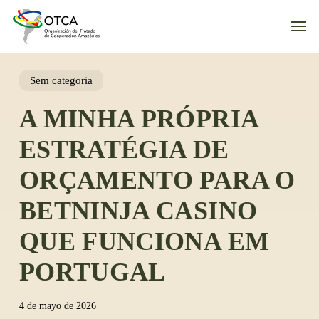
Skip
Men
to
main
content
Sem categoria
A MINHA PRÓPRIA
ESTRATÉGIA DE
ORÇAMENTO PARA O
BETNINJA CASINO
QUE FUNCIONA EM
PORTUGAL
4 de mayo de 2026