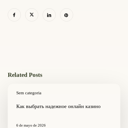
Related Posts
Как
выбрать
Sem categoria
надежное
онлайн
Как выбрать надежное онлайн казино
казино
6 de mayo de 2026