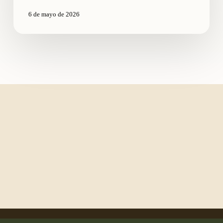
anche
6 de mayo de 2026
mezzo:
il
calcolo
dei
punti