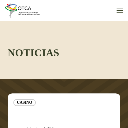
Skip
Men
to
main
content
NOTICIAS
FAQ
o
CASINO
Spinbossu
–
vše,
co