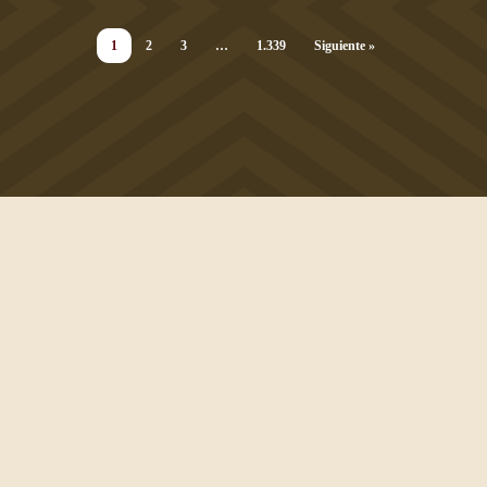
1
2
3
…
1.339
Siguiente »