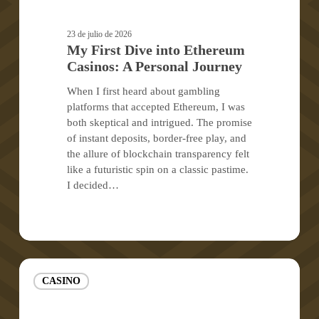
into
Ethereum
Casinos:
23 de julio de 2026
My First Dive into Ethereum
A
Personal
Casinos: A Personal Journey
Journey
When I first heard about gambling
platforms that accepted Ethereum, I was
both skeptical and intrigued. The promise
of instant deposits, border‑free play, and
the allure of blockchain transparency felt
like a futuristic spin on a classic pastime.
I decided…
Moje
pierwsze
CASINO
kroki
w