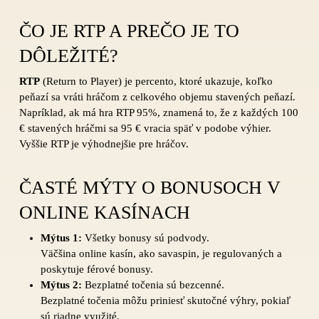
ČO JE RTP A PREČO JE TO
DÔLEŽITÉ?
RTP
(Return to Player) je percento, ktoré ukazuje, koľko
peňazí sa vráti hráčom z celkového objemu stavených peňazí.
Napríklad, ak má hra RTP 95%, znamená to, že z každých 100
€ stavených hráčmi sa 95 € vracia späť v podobe výhier.
Vyššie RTP je výhodnejšie pre hráčov.
ČASTÉ MÝTY O BONUSOCH V
ONLINE KASÍNACH
Mýtus 1:
Všetky bonusy sú podvody.
Väčšina online kasín, ako savaspin, je regulovaných a
poskytuje férové bonusy.
Mýtus 2:
Bezplatné točenia sú bezcenné.
Bezplatné točenia môžu priniesť skutočné výhry, pokiaľ
sú riadne využité.