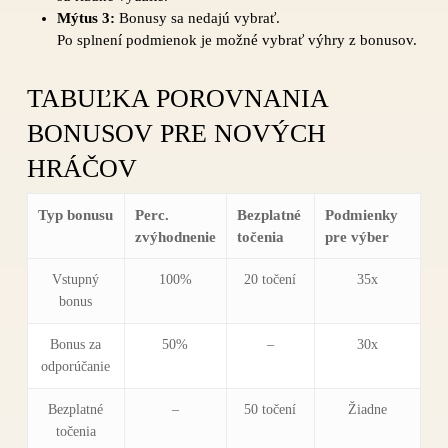
Mýtus 3:
Bonusy sa nedajú vybrať.
Po splnení podmienok je možné vybrať výhry z bonusov.
TABUĽKA POROVNANIA
BONUSOV PRE NOVÝCH
HRÁČOV
Typ bonusu
Perc.
Bezplatné
Podmienky
zvýhodnenie
točenia
pre výber
Vstupný
100%
20 točení
35x
bonus
Bonus za
50%
–
30x
odporúčanie
Bezplatné
–
50 točení
Žiadne
točenia