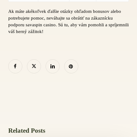
Ak máte akékoľvek ďalšie otázky ohľadom bonusov alebo
potrebujete pomoc, neváhajte sa obrátiť na zákaznícku
podporu savaspin casino. Sú tu, aby vám pomohli a spríjemnili
váš herný zážitok!
Related Posts