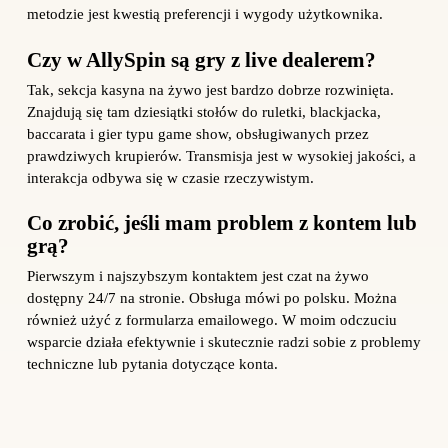
metodzie jest kwestią preferencji i wygody użytkownika.
Czy w AllySpin są gry z live dealerem?
Tak, sekcja kasyna na żywo jest bardzo dobrze rozwinięta.
Znajdują się tam dziesiątki stołów do ruletki, blackjacka,
baccarata i gier typu game show, obsługiwanych przez
prawdziwych krupierów. Transmisja jest w wysokiej jakości, a
interakcja odbywa się w czasie rzeczywistym.
Co zrobić, jeśli mam problem z kontem lub
grą?
Pierwszym i najszybszym kontaktem jest czat na żywo
dostępny 24/7 na stronie. Obsługa mówi po polsku. Można
również użyć z formularza emailowego. W moim odczuciu
wsparcie działa efektywnie i skutecznie radzi sobie z problemy
techniczne lub pytania dotyczące konta.