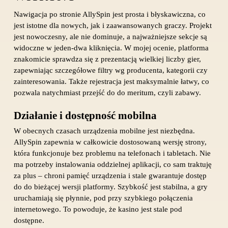
Nawigacja po stronie AllySpin jest prosta i błyskawiczna, co
jest istotne dla nowych, jak i zaawansowanych graczy. Projekt
jest nowoczesny, ale nie dominuje, a najważniejsze sekcje są
widoczne w jeden-dwa kliknięcia. W mojej ocenie, platforma
znakomicie sprawdza się z prezentacją wielkiej liczby gier,
zapewniając szczegółowe filtry wg producenta, kategorii czy
zainteresowania. Także rejestracja jest maksymalnie łatwy, co
pozwala natychmiast przejść do do meritum, czyli zabawy.
Działanie i dostępność mobilna
W obecnych czasach urządzenia mobilne jest niezbędna.
AllySpin zapewnia w całkowicie dostosowaną wersję strony,
która funkcjonuje bez problemu na telefonach i tabletach. Nie
ma potrzeby instalowania oddzielnej aplikacji, co sam traktuję
za plus – chroni pamięć urządzenia i stale gwarantuje dostęp
do do bieżącej wersji platformy. Szybkość jest stabilna, a gry
uruchamiają się płynnie, pod przy szybkiego połączenia
internetowego. To powoduje, że kasino jest stale pod
dostępne.