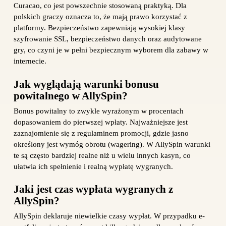
Curacao, co jest powszechnie stosowaną praktyką. Dla
polskich graczy oznacza to, że mają prawo korzystać z
platformy. Bezpieczeństwo zapewniają wysokiej klasy
szyfrowanie SSL, bezpieczeństwo danych oraz audytowane
gry, co czyni je w pełni bezpiecznym wyborem dla zabawy w
internecie.
Jak wyglądają warunki bonusu
powitalnego w AllySpin?
Bonus powitalny to zwykle wyrażonym w procentach
dopasowaniem do pierwszej wpłaty. Najważniejsze jest
zaznajomienie się z regulaminem promocji, gdzie jasno
określony jest wymóg obrotu (wagering). W AllySpin warunki
te są często bardziej realne niż u wielu innych kasyn, co
ułatwia ich spełnienie i realną wypłatę wygranych.
Jaki jest czas wypłata wygranych z
AllySpin?
AllySpin deklaruje niewielkie czasy wypłat. W przypadku e-