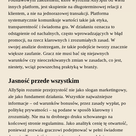
Podstawowym założeniem, które wyróżnia AllySpin od wielu
innych platform, jest skupienie na długoterminowej relacji z
klientem, a nie na jednorazowej transakcji. Platforma
systematycznie komunikuje wartości takie jak etyka,
transparentność i świadoma gra. W działaniu oznacza to
odstąpienie od nachalnych, często wprowadzających w błąd
promocji, na rzecz klarownych i zrozumiałych zasad. W
swojej analizie dostrzegam, że takie podejście tworzy znacznie
większe zaufanie. Gracz nie musi bać się niejawnych
warunków czy nieoczekiwanych zmian w zasadach, co jest,
niestety, wciąż powszechną praktyką w branży.
Jasność przede wszystkim
AllySpin rozumie przejrzystość nie jako slogan marketingowy,
ale jako fundament działania. Wszystkie najważniejsze
informacje – od warunków bonusów, przez zasady wypłat, po
politykę prywatności – są podane w sposób klarowny i
zrozumiały. Nie ma tu drobnego druku schowanego na
końcowej stronie regulaminu. Jako analityk cenię tę otwartość,
ponieważ pozwala graczowi podejmować w pełni świadome