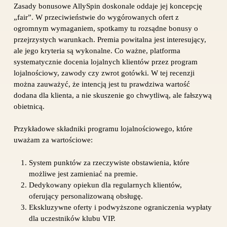
Zasady bonusowe AllySpin doskonale oddaje jej koncepcję
„fair”. W przeciwieństwie do wygórowanych ofert z
ogromnym wymaganiem, spotkamy tu rozsądne bonusy o
przejrzystych warunkach. Premia powitalna jest interesujący,
ale jego kryteria są wykonalne. Co ważne, platforma
systematycznie docenia lojalnych klientów przez program
lojalnościowy, zawody czy zwrot gotówki. W tej recenzji
można zauważyć, że intencją jest tu prawdziwa wartość
dodana dla klienta, a nie skuszenie go chwytliwą, ale fałszywą
obietnicą.
Przykładowe składniki programu lojalnościowego, które
uważam za wartościowe:
System punktów za rzeczywiste obstawienia, które
możliwe jest zamieniać na premie.
Dedykowany opiekun dla regularnych klientów,
oferujący personalizowaną obsługę.
Ekskluzywne oferty i podwyższone ograniczenia wypłaty
dla uczestników klubu VIP.