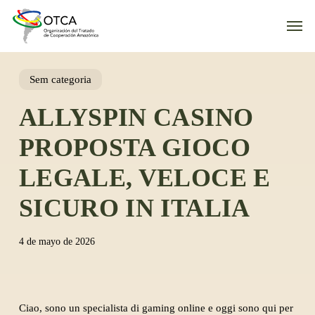
Skip
Men
to
main
content
Sem categoria
ALLYSPIN CASINO
PROPOSTA GIOCO
LEGALE, VELOCE E
SICURO IN ITALIA
4 de mayo de 2026
Ciao, sono un specialista di gaming online e oggi sono qui per