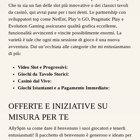
Che tu sia un fan delle slot più innovative o dei classici tavoli
da casinò, qui avrai pane per i tuoi denti. Le partnership con
sviluppatori top come NetEnt, Play’n GO, Pragmatic Play e
Evolution Gaming assicurano qualità grafica eccellente,
funzionalità avvincenti e vincite possibilmente enormi. La
varietà è tale che ogni mia sessione di gioco è una nuova
avventura. Dai un’occhiata alle categorie che mi entusiasmano
di più:
Video Slot e Progressivi:
Giochi da Tavolo Storici:
Casinò dal Vivo:
Giochi Istantanei e a Pagamento Immediato:
OFFERTE E INIZIATIVE SU
MISURA PER TE
AllySpin sa come dare il benvenuto i suoi giocatori e tenerli
entusiasmati! Il pacchetto di benvenuto è generoso e ideato per