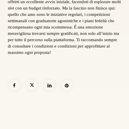
offrirti un eccellente avvio iniziale, facendoti di esplorare molti
slot con un budget rinforzato. Ma la fascino non finisce qui:
quello che amo sono le iniziative regolari, i competizioni
settimanali con graduatorie agonistiche e i piani fedeltà che
ricompensano ogni mia scommessa. È una emozione
meravigliosa trovarsi sempre gratificati, non solo all’inizio ma
per tutto il percorso sulla piattaforma. Ti raccomando sempre
di consultare i condizioni e condizioni per approfittare al
massimo ogni proposta!