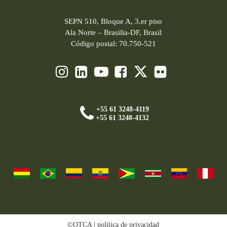
SEPN 510, Bloque A, 3.er piso
Ala Norte – Brasilia-DF, Brasil
Código postal: 70.750-521
+55 61 3248-4119
+55 61 3248-4132
©OTCA |
política de privacidad