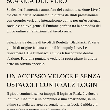
SCARICA DEL VERO
Se desideri l’autentica atmosfera del casino, la sezione Live è
ciò che fa per te. Mandiamo in diretta da studi professionali
con croupier veri, che interagiscono con te per un’esperienza
sociale e coinvolgente. È l’unione perfetta tra la comodità del
gioco online e l’emozione del tavolo reale.
Seleziona tra decine di tavoli di Roulette, Blackjack, Poker e
giochi di origine italiana come il Monopoly Live. Le
telecamere HD e l’interfaccia fluida ti trasportano dentro
l’azione. Fare una puntata e vedere la ruota girare in diretta
offre un brivido speciale.
UN ACCESSO VELOCE E SENZA
OSTACOLI CON REALZ LOGIN
Il gioco comincia senza intoppi. Il login su Realz è veloce e
intuitivo. Che tu usi un computer o uno smartphone, in un
attimo sei nella tua area personale. L’interfaccia è nitida e ti
mette subito a portata tutto l’essenziale.