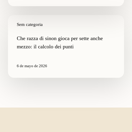
giocatori
Che
razza
Sem categoria
di
sinon
Che razza di sinon gioca per sette anche
gioca
mezzo: il calcolo dei punti
per
sette
anche
6 de mayo de 2026
mezzo:
il
calcolo
dei
punti