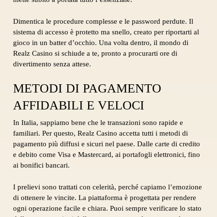
Dimentica le procedure complesse e le password perdute. Il
sistema di accesso è protetto ma snello, creato per riportarti al
gioco in un batter d’occhio. Una volta dentro, il mondo di
Realz Casino si schiude a te, pronto a procurarti ore di
divertimento senza attese.
METODI DI PAGAMENTO
AFFIDABILI E VELOCI
In Italia, sappiamo bene che le transazioni sono rapide e
familiari. Per questo, Realz Casino accetta tutti i metodi di
pagamento più diffusi e sicuri nel paese. Dalle carte di credito
e debito come Visa e Mastercard, ai portafogli elettronici, fino
ai bonifici bancari.
I prelievi sono trattati con celerità, perché capiamo l’emozione
di ottenere le vincite. La piattaforma è progettata per rendere
ogni operazione facile e chiara. Puoi sempre verificare lo stato