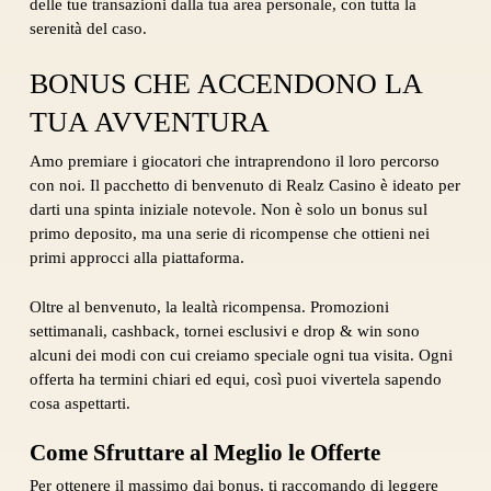
delle tue transazioni dalla tua area personale, con tutta la
serenità del caso.
BONUS CHE ACCENDONO LA
TUA AVVENTURA
Amo premiare i giocatori che intraprendono il loro percorso
con noi. Il pacchetto di benvenuto di Realz Casino è ideato per
darti una spinta iniziale notevole. Non è solo un bonus sul
primo deposito, ma una serie di ricompense che ottieni nei
primi approcci alla piattaforma.
Oltre al benvenuto, la lealtà ricompensa. Promozioni
settimanali, cashback, tornei esclusivi e drop & win sono
alcuni dei modi con cui creiamo speciale ogni tua visita. Ogni
offerta ha termini chiari ed equi, così puoi vivertela sapendo
cosa aspettarti.
Come Sfruttare al Meglio le Offerte
Per ottenere il massimo dai bonus, ti raccomando di leggere