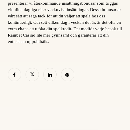
presenterar vi återkommande insättningsbonusar som triggas
vid dina dagliga eller veckovisa insättningar. Dessa bonusar är
vårt sätt att säga tack för att du väljer att spela hos oss
kontinuerligt. Oavsett vilken dag i veckan det är, är det ofta en
extra chans att utöka ditt spelkredit. Det medför varje besök till
Rainbet Casino lite mer gynnsamt och garanterar att din
entusiasm upprätthålls.