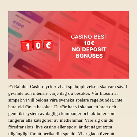
På Rainbet Casino tycker vi att spelupplevelsen ska vara såväl
givande och intensiv varje dag du besöker. Vår filosofi är
simpel: vi vill belöna våra svenska spelare regelbundet, inte
bara vid första besöket. Därför har vi skapat ett brett och
generöst system av dagliga kampanjer och aktioner som
fungerar alla kategorier av medlemmar. Vare sig om du
föredrar slots, live casino eller sport, är det något extra
tillgängligt för att berika din speltid. Vi är glada över att