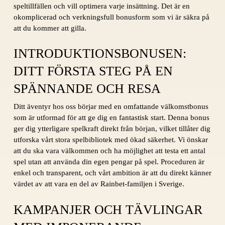
speltillfällen och vill optimera varje insättning. Det är en
okomplicerad och verkningsfull bonusform som vi är säkra på
att du kommer att gilla.
INTRODUKTIONSBONUSEN:
DITT FÖRSTA STEG PÅ EN
SPÄNNANDE OCH RESA
Ditt äventyr hos oss börjar med en omfattande välkomstbonus
som är utformad för att ge dig en fantastisk start. Denna bonus
ger dig ytterligare spelkraft direkt från början, vilket tillåter dig
utforska vårt stora spelbibliotek med ökad säkerhet. Vi önskar
att du ska vara välkommen och ha möjlighet att testa ett antal
spel utan att använda din egen pengar på spel. Proceduren är
enkel och transparent, och vårt ambition är att du direkt känner
värdet av att vara en del av Rainbet-familjen i Sverige.
KAMPANJER OCH TÄVLINGAR