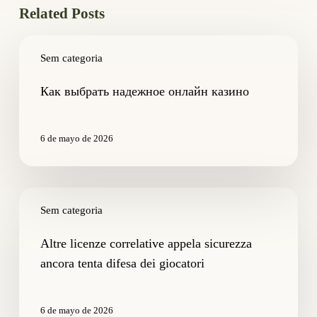
Related Posts
Как
выбрать
Sem categoria
надежное
онлайн
Как выбрать надежное онлайн казино
казино
6 de mayo de 2026
Altre
licenze
Sem categoria
correlative
appela
Altre licenze correlative appela sicurezza
sicurezza
ancora tenta difesa dei giocatori
ancora
tenta
difesa
6 de mayo de 2026