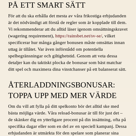
PÅ ETT SMART SÄTT
För att du ska erhålla det mesta av våra frikostiga erbjudanden
är det nödvändigt att förstå de regler som är kopplade till dem.
Vi rekommenderar att du alltid läser igenom omsättningskravet
(wagering requirement),
https://rainsbet.net/sv-se/
, vilket
specificerar hur många gånger bonusen måste omsättas innan
uttag är tillåtet. Var även införstådd om potentiella
spelbegränsningar och giltighetstid. Genom att veta dessa
detaljer kan du taktiskt plocka de bonusar som bäst matchar
ditt spel och maximera dina vinstchanser på ett balanserat sätt.
ÅTERLADDNINGSBONUSAR:
TOPPA UPP MED MER VÄRDE
Om du vill att fylla på ditt spelkonto bör det alltid ske med
bästa möjliga värde. Våra reload-bonusar är till för just det –
de skänker dig en ytterligare procent på din insättning, ofta på
specifika dagar eller som en del av en speciell kampanj. Dessa
erbjudanden är utmärkta för den spelare som planerar sina