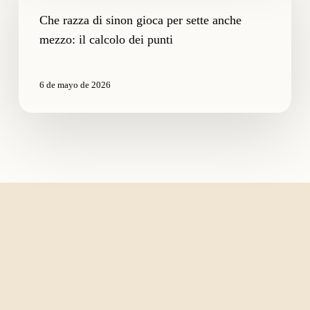
di
sinon
Che razza di sinon gioca per sette anche
gioca
mezzo: il calcolo dei punti
per
sette
anche
6 de mayo de 2026
mezzo:
il
calcolo
dei
punti