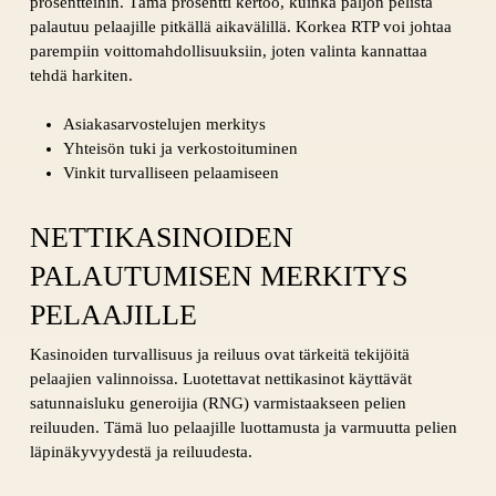
prosentteihin. Tämä prosentti kertoo, kuinka paljon pelistä
palautuu pelaajille pitkällä aikavälillä. Korkea RTP voi johtaa
parempiin voittomahdollisuuksiin, joten valinta kannattaa
tehdä harkiten.
Asiakasarvostelujen merkitys
Yhteisön tuki ja verkostoituminen
Vinkit turvalliseen pelaamiseen
NETTIKASINOIDEN
PALAUTUMISEN MERKITYS
PELAAJILLE
Kasinoiden turvallisuus ja reiluus ovat tärkeitä tekijöitä
pelaajien valinnoissa. Luotettavat nettikasinot käyttävät
satunnaisluku generoijia (RNG) varmistaakseen pelien
reiluuden. Tämä luo pelaajille luottamusta ja varmuutta pelien
läpinäkyvyydestä ja reiluudesta.