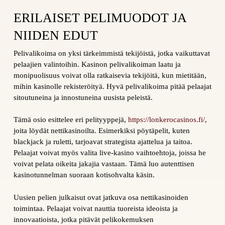
ERILAISET PELIMUODOT JA
NIIDEN EDUT
Pelivalikoima on yksi tärkeimmistä tekijöistä, jotka vaikuttavat
pelaajien valintoihin. Kasinon pelivalikoiman laatu ja
monipuolisuus voivat olla ratkaisevia tekijöitä, kun mietitään,
mihin kasinolle rekisteröityä. Hyvä pelivalikoima pitää pelaajat
sitoutuneina ja innostuneina uusista peleistä.
Tämä osio esittelee eri pelityyppejä,
https://lonkerocasinos.fi/
,
joita löydät nettikasinoilta. Esimerkiksi pöytäpelit, kuten
blackjack ja ruletti, tarjoavat strategista ajattelua ja taitoa.
Pelaajat voivat myös valita live-kasino vaihtoehtoja, joissa he
voivat pelata oikeita jakajia vastaan. Tämä luo autenttisen
kasinotunnelman suoraan kotisohvalta käsin.
Uusien pelien julkaisut ovat jatkuva osa nettikasinoiden
toimintaa. Pelaajat voivat nauttia tuoreista ideoista ja
innovaatioista, jotka pitävät pelikokemuksen