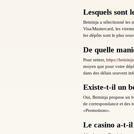
Lesquels sont 
Betninja a sélectionné les
Visa/Mastercard, les vireme
les dépôts sont le plus sou
De quelle mani
Pour retirer,
https://betnin
moyen que pour votre dépôt.
dans des délais souvent inf
Existe-t-il un 
Oui, Betninja propose un 
de correspondance et des to
«Promotions».
Le casino a-t-i