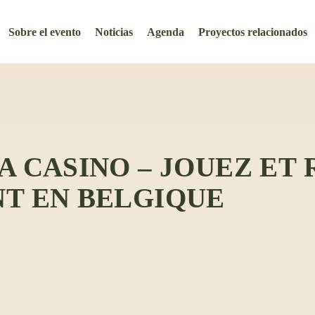
Sobre el evento
Noticias
Agenda
Proyectos relacionados
A CASINO – JOUEZ ET 
T EN BELGIQUE