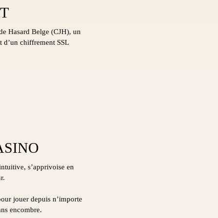
NT
 de Hasard Belge (CJH), un
nt d’un chiffrement SSL
ASINO
ntuitive, s’apprivoise en
r.
pour jouer depuis n’importe
sans encombre.