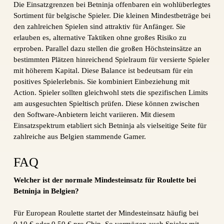
Die Einsatzgrenzen bei Betninja offenbaren ein wohlüberlegtes
Sortiment für belgische Spieler. Die kleinen Mindestbeträge bei
den zahlreichen Spielen sind attraktiv für Anfänger. Sie
erlauben es, alternative Taktiken ohne großes Risiko zu
erproben. Parallel dazu stellen die großen Höchsteinsätze an
bestimmten Plätzen hinreichend Spielraum für versierte Spieler
mit höherem Kapital. Diese Balance ist bedeutsam für ein
positives Spielerlebnis. Sie kombiniert Einbeziehung mit
Action. Spieler sollten gleichwohl stets die spezifischen Limits
am ausgesuchten Spieltisch prüfen. Diese können zwischen
den Software-Anbietern leicht variieren. Mit diesem
Einsatzspektrum etabliert sich Betninja als vielseitige Seite für
zahlreiche aus Belgien stammende Gamer.
FAQ
Welcher ist der normale Mindesteinsatz für Roulette bei
Betninja in Belgien?
Für European Roulette startet der Mindesteinsatz häufig bei