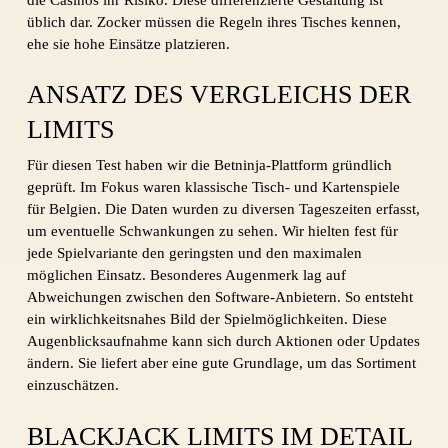
üblich dar. Zocker müssen die Regeln ihres Tisches kennen,
ehe sie hohe Einsätze platzieren.
ANSATZ DES VERGLEICHS DER
LIMITS
Für diesen Test haben wir die Betninja-Plattform gründlich
geprüft. Im Fokus waren klassische Tisch- und Kartenspiele
für Belgien. Die Daten wurden zu diversen Tageszeiten erfasst,
um eventuelle Schwankungen zu sehen. Wir hielten fest für
jede Spielvariante den geringsten und den maximalen
möglichen Einsatz. Besonderes Augenmerk lag auf
Abweichungen zwischen den Software-Anbietern. So entsteht
ein wirklichkeitsnahes Bild der Spielmöglichkeiten. Diese
Augenblicksaufnahme kann sich durch Aktionen oder Updates
ändern. Sie liefert aber eine gute Grundlage, um das Sortiment
einzuschätzen.
BLACKJACK LIMITS IM DETAIL