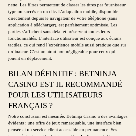
nette. Les filtres permettent de classer les titres par fournisseur,
type ou succès en un clic. L’adaptation mobile, disponible
directement depuis le navigateur de votre téléphone (sans
application à télécharger), est parfaitement optimisée. Les
parties s’affichent sans délai et préservent toutes leurs
fonctionnalités. L’interface utilisateur est conçue aux écrans
tactiles, ce qui rend l’expérience mobile aussi pratique que sur
ordinateur. C’est un atout non négligeable pour ceux qui
jouent en déplacement.
BILAN DÉFINITIF : BETNINJA
CASINO EST-IL RECOMMANDÉ
POUR LES UTILISATEURS
FRANÇAIS ?
Notre conclusion est mesurée. Betninja Casino a des avantages
évidents : une offre de jeux remarquable, une interface bien
pensée et un service client accessible en permanence. Ses