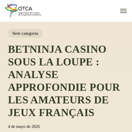
Skip
Men
to
main
content
Sem categoria
BETNINJA CASINO
SOUS LA LOUPE :
ANALYSE
APPROFONDIE POUR
LES AMATEURS DE
JEUX FRANÇAIS
4 de mayo de 2026