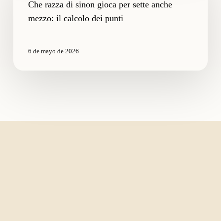
sinon
Che razza di sinon gioca per sette anche
gioca
mezzo: il calcolo dei punti
per
sette
anche
6 de mayo de 2026
mezzo:
il
calcolo
dei
punti