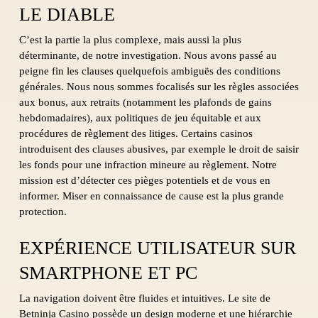
LE DIABLE
C’est la partie la plus complexe, mais aussi la plus
déterminante, de notre investigation. Nous avons passé au
peigne fin les clauses quelquefois ambiguës des conditions
générales. Nous nous sommes focalisés sur les règles associées
aux bonus, aux retraits (notamment les plafonds de gains
hebdomadaires), aux politiques de jeu équitable et aux
procédures de règlement des litiges. Certains casinos
introduisent des clauses abusives, par exemple le droit de saisir
les fonds pour une infraction mineure au règlement. Notre
mission est d’détecter ces pièges potentiels et de vous en
informer. Miser en connaissance de cause est la plus grande
protection.
EXPÉRIENCE UTILISATEUR SUR
SMARTPHONE ET PC
La navigation doivent être fluides et intuitives. Le site de
Betninja Casino possède un design moderne et une hiérarchie