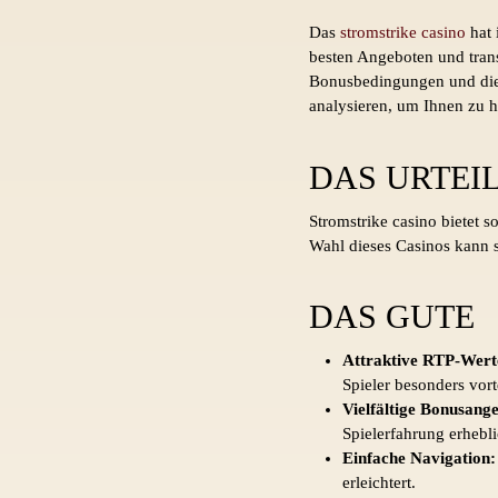
Das
stromstrike casino
hat 
besten Angeboten und tran
Bonusbedingungen und die 
analysieren, um Ihnen zu h
DAS URTEI
Stromstrike casino bietet s
Wahl dieses Casinos kann 
DAS GUTE
Attraktive RTP-Wert
Spieler besonders vorte
Vielfältige Bonusang
Spielerfahrung erhebl
Einfache Navigation:
erleichtert.