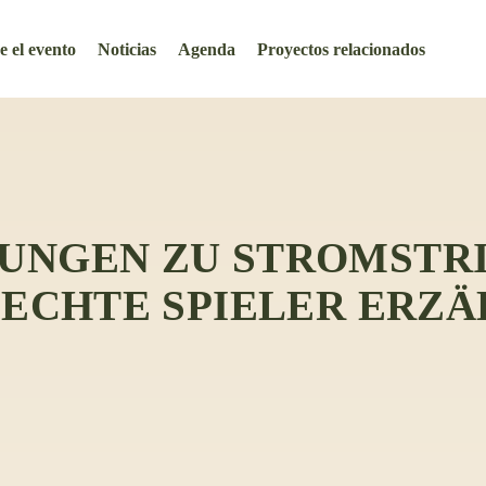
e el evento
Noticias
Agenda
Proyectos relacionados
UNGEN ZU STROMSTR
 ECHTE SPIELER ERZ