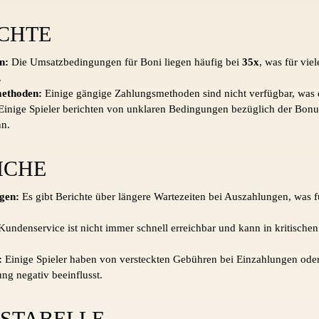
CHTE
n:
Die Umsatzbedingungen für Boni liegen häufig bei
35x
, was für viel
.
methoden:
Einige gängige Zahlungsmethoden sind nicht verfügbar, was di
inige Spieler berichten von unklaren Bedingungen bezüglich der Bon
nn.
ICHE
gen:
Es gibt Berichte über längere Wartezeiten bei Auszahlungen, was für
undenservice ist nicht immer schnell erreichbar und kann in kritisc
:
Einige Spieler haben von versteckten Gebühren bei Einzahlungen oder
ng negativ beeinflusst.
STABELLE