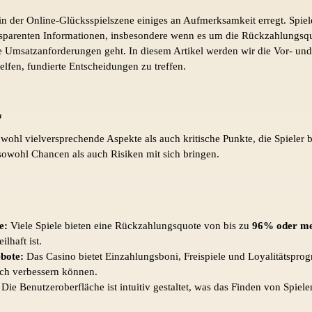
in der Online-Glücksspielszene einiges an Aufmerksamkeit erregt. Spiel
sparenten Informationen, insbesondere wenn es um die Rückzahlungsqu
Umsatzanforderungen geht. In diesem Artikel werden wir die Vor- und 
elfen, fundierte Entscheidungen zu treffen.
L
owohl vielversprechende Aspekte als auch kritische Punkte, die Spieler b
sowohl Chancen als auch Risiken mit sich bringen.
e:
Viele Spiele bieten eine Rückzahlungsquote von bis zu
96% oder m
ilhaft ist.
ebote:
Das Casino bietet Einzahlungsboni, Freispiele und Loyalitätspro
ich verbessern können.
Die Benutzeroberfläche ist intuitiv gestaltet, was das Finden von Spiel