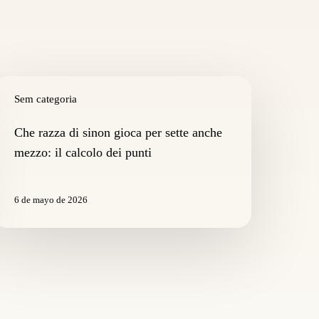
he
azza
Sem categoria
i
inon
Che razza di sinon gioca per sette anche
ioca
mezzo: il calcolo dei punti
er
ette
nche
6 de mayo de 2026
ezzo:
alcolo
ei
unti