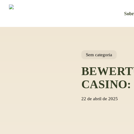
Skip
to
Sobr
main
content
Sem categoria
BEWERT
CASINO:
22 de abril de 2025