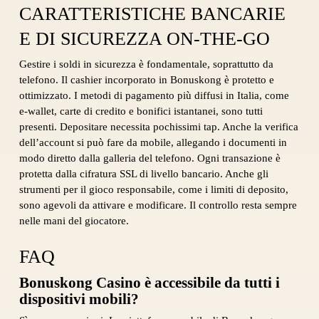
CARATTERISTICHE BANCARIE
E DI SICUREZZA ON-THE-GO
Gestire i soldi in sicurezza è fondamentale, soprattutto da
telefono. Il cashier incorporato in Bonuskong è protetto e
ottimizzato. I metodi di pagamento più diffusi in Italia, come
e-wallet, carte di credito e bonifici istantanei, sono tutti
presenti. Depositare necessita pochissimi tap. Anche la verifica
dell’account si può fare da mobile, allegando i documenti in
modo diretto dalla galleria del telefono. Ogni transazione è
protetta dalla cifratura SSL di livello bancario. Anche gli
strumenti per il gioco responsabile, come i limiti di deposito,
sono agevoli da attivare e modificare. Il controllo resta sempre
nelle mani del giocatore.
FAQ
Bonuskong Casino è accessibile da tutti i
dispositivi mobili?