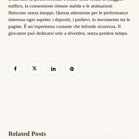
traffico, la connessione rimane stabile e le animazioni
fluiscono senza intoppi. Questa attenzione per le performance
interessa ogni aspetto: i depositi, i prelievi, lo movimento tra le
pagine. È un’esperienza costante che infonde sicurezza. Il
giocatore può dedicarsi solo a divertirsi, senza perdere tempo.
Related Posts