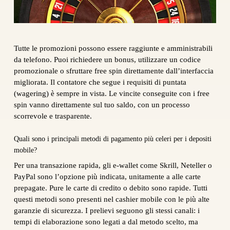
Tutte le promozioni possono essere raggiunte e amministrabili
da telefono. Puoi richiedere un bonus, utilizzare un codice
promozionale o sfruttare free spin direttamente dall’interfaccia
migliorata. Il contatore che segue i requisiti di puntata
(wagering) è sempre in vista. Le vincite conseguite con i free
spin vanno direttamente sul tuo saldo, con un processo
scorrevole e trasparente.
Quali sono i principali metodi di pagamento più celeri per i depositi
mobile?
Per una transazione rapida, gli e-wallet come Skrill, Neteller o
PayPal sono l’opzione più indicata, unitamente a alle carte
prepagate. Pure le carte di credito o debito sono rapide. Tutti
questi metodi sono presenti nel cashier mobile con le più alte
garanzie di sicurezza. I prelievi seguono gli stessi canali: i
tempi di elaborazione sono legati a dal metodo scelto, ma