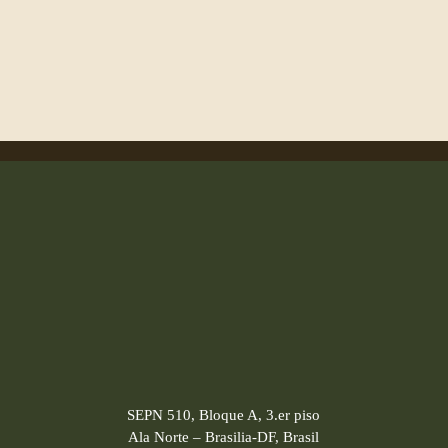
SEPN 510, Bloque A, 3.er piso
Ala Norte – Brasilia-DF, Brasil