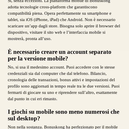
Sì, senza eccezioni. La piattaforma mobile di Bonuskong
adotta tecnologie cross-platform che garantiscono
compatibilità piena. Opera perfettamente su smartphone e
tablet, sia iOS (iPhone, iPad) che Android. Non è necessario
scaricare un’app dagli store. Bisogna solo aprire il browser del
dispositivo, visitare il sito web e l’interfaccia mobile si
mostrerà, pronta all’uso.
È necessario creare un account separato
per la versione mobile?
No, si usa il medesimo account. Puoi accedere con le stesse
credenziali sia dal computer che dal telefono. Bilancio,
cronologia delle transazioni, bonus attivi e impostazioni del
profilo sono aggiornati in tempo reale tra le due versioni. Puoi
fermarti di giocare su uno e riprendere sull’altro, esattamente
dal punto in cui eri rimasto.
I giochi su mobile sono meno numerosi che
sul desktop?
Non nella sostanza. Bonuskong ha perfezionato per il mobile