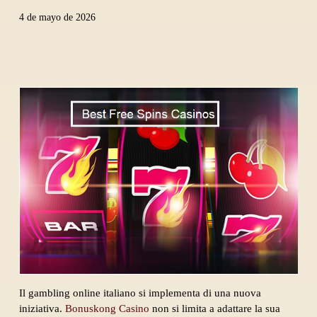
4 de mayo de 2026
Il gambling online italiano si implementa di una nuova
iniziativa.
Bonuskong Casino
non si limita a adattare la sua