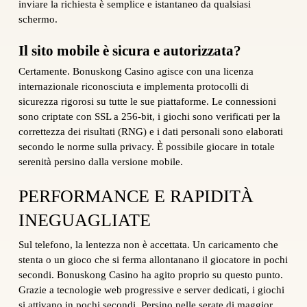
inviare la richiesta è semplice e istantaneo da qualsiasi
schermo.
Il sito mobile è sicura e autorizzata?
Certamente. Bonuskong Casino agisce con una licenza
internazionale riconosciuta e implementa protocolli di
sicurezza rigorosi su tutte le sue piattaforme. Le connessioni
sono criptate con SSL a 256-bit, i giochi sono verificati per la
correttezza dei risultati (RNG) e i dati personali sono elaborati
secondo le norme sulla privacy. È possibile giocare in totale
serenità persino dalla versione mobile.
PERFORMANCE E RAPIDITÀ
INEGUAGLIATE
Sul telefono, la lentezza non è accettata. Un caricamento che
stenta o un gioco che si ferma allontanano il giocatore in pochi
secondi. Bonuskong Casino ha agito proprio su questo punto.
Grazie a tecnologie web progressive e server dedicati, i giochi
si attivano in pochi secondi. Persino nelle serate di maggior