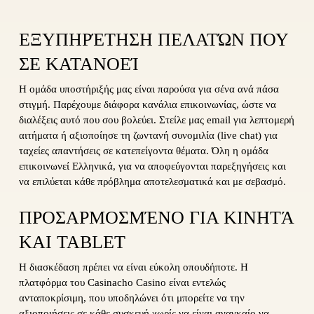
ΕΞΥΠΗΡΈΤΗΣΗ ΠΕΛΑΤΏΝ ΠΟΥ
ΣΕ ΚΑΤΑΝΟΕΊ
Η ομάδα υποστήριξής μας είναι παρούσα για σένα ανά πάσα
στιγμή. Παρέχουμε διάφορα κανάλια επικοινωνίας, ώστε να
διαλέξεις αυτό που σου βολεύει. Στείλε μας email για λεπτομερή
αιτήματα ή αξιοποίησε τη ζωντανή συνομιλία (live chat) για
ταχείες απαντήσεις σε κατεπείγοντα θέματα. Όλη η ομάδα
επικοινωνεί Ελληνικά, για να αποφεύγονται παρεξηγήσεις και
να επιλύεται κάθε πρόβλημα αποτελεσματικά και με σεβασμό.
ΠΡΟΣΑΡΜΟΣΜΈΝΟ ΓΙΑ ΚΙΝΗΤΆ
ΚΑΙ TABLET
Η διασκέδαση πρέπει να είναι εύκολη οπουδήποτε. Η
πλατφόρμα του Casinacho Casino είναι εντελώς
ανταποκρίσιμη, που υποδηλώνει ότι μπορείτε να την
αξιοποιήσεις σε κάθε συσκευή χωρίς να είναι αναγκαίο να