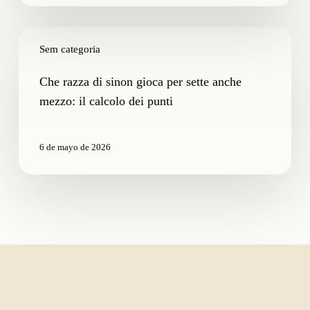
giocatori
Che
razza
Sem categoria
di
sinon
Che razza di sinon gioca per sette anche
gioca
mezzo: il calcolo dei punti
per
sette
anche
6 de mayo de 2026
mezzo:
il
calcolo
dei
punti