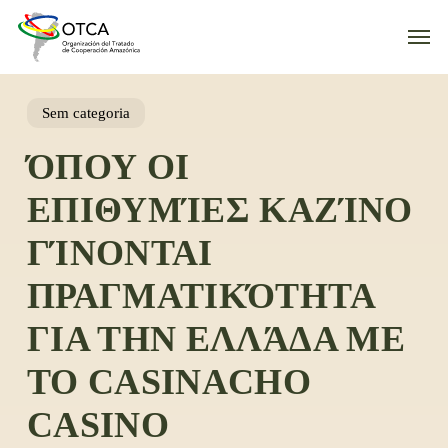
Skip
Men
to
main
content
Sem categoria
ΌΠΟΥ ΟΙ
ΕΠΙΘΥΜΊΕΣ ΚΑΖΊΝΟ
ΓΊΝΟΝΤΑΙ
ΠΡΑΓΜΑΤΙΚΌΤΗΤΑ
ΓΙΑ ΤΗΝ ΕΛΛΆΔΑ ΜΕ
ΤΟ CASINACHO
CASINO