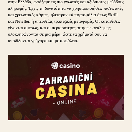
στην Ελλάδα, εντάξαμε τις πιο γνωστές και αξιόπιστες μεθόδους
πληρωμής. Έχεις τη δυνατότητα να χρησιμοποιήσεις πιστωτικές
και χρεωστικές κάρτες, ηλεκτρονικά πορτοφόλια όπως Skrill
και Neteller, ή απευθείας τραπεζικές μεταφορές. Οι καταθέσεις
γίνονται αμέσως, και οι περισσότερες αιτήσεις ανάληψης
ολοκληρώνονται σε μια μέρα, ώστε τα χρήματά σου να
αποδίδονται γρήγορα και με ασφάλεια.