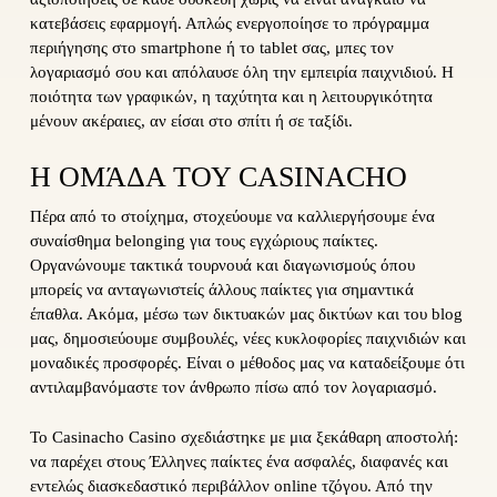
κατεβάσεις εφαρμογή. Απλώς ενεργοποίησε το πρόγραμμα
περιήγησης στο smartphone ή το tablet σας, μπες τον
λογαριασμό σου και απόλαυσε όλη την εμπειρία παιχνιδιού. Η
ποιότητα των γραφικών, η ταχύτητα και η λειτουργικότητα
μένουν ακέραιες, αν είσαι στο σπίτι ή σε ταξίδι.
Η ΟΜΆΔΑ ΤΟΥ CASINACHO
Πέρα από το στοίχημα, στοχεύουμε να καλλιεργήσουμε ένα
συναίσθημα belonging για τους εγχώριους παίκτες.
Οργανώνουμε τακτικά τουρνουά και διαγωνισμούς όπου
μπορείς να ανταγωνιστείς άλλους παίκτες για σημαντικά
έπαθλα. Ακόμα, μέσω των δικτυακών μας δικτύων και του blog
μας, δημοσιεύουμε συμβουλές, νέες κυκλοφορίες παιχνιδιών και
μοναδικές προσφορές. Είναι ο μέθοδος μας να καταδείξουμε ότι
αντιλαμβανόμαστε τον άνθρωπο πίσω από τον λογαριασμό.
Το Casinacho Casino σχεδιάστηκε με μια ξεκάθαρη αποστολή:
να παρέχει στους Έλληνες παίκτες ένα ασφαλές, διαφανές και
εντελώς διασκεδαστικό περιβάλλον online τζόγου. Από την