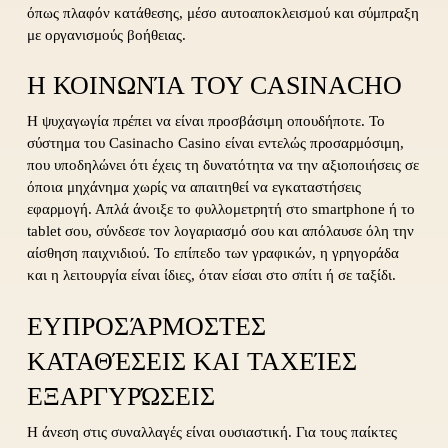
όπως πλαφόν κατάθεσης, μέσο αυτοαποκλεισμού και σύμπραξη
με οργανισμούς βοήθειας.
Η ΚΟΙΝΩΝΊΑ ΤΟΥ CASINACHO
Η ψυχαγωγία πρέπει να είναι προσβάσιμη οπουδήποτε. Το
σύστημα του Casinacho Casino είναι εντελώς προσαρμόσιμη,
που υποδηλώνει ότι έχεις τη δυνατότητα να την αξιοποιήσεις σε
όποια μηχάνημα χωρίς να απαιτηθεί να εγκαταστήσεις
εφαρμογή. Απλά άνοιξε το φυλλομετρητή στο smartphone ή το
tablet σου, σύνδεσε τον λογαριασμό σου και απόλαυσε όλη την
αίσθηση παιχνιδιού. Το επίπεδο των γραφικών, η γρηγοράδα
και η λειτουργία είναι ίδιες, όταν είσαι στο σπίτι ή σε ταξίδι.
ΕΥΠΡΟΣΆΡΜΟΣΤΕΣ
ΚΑΤΑΘΈΣΕΙΣ ΚΑΙ ΤΑΧΕΊΕΣ
ΕΞΑΡΓΥΡΏΣΕΙΣ
Η άνεση στις συναλλαγές είναι ουσιαστική. Για τους παίκτες