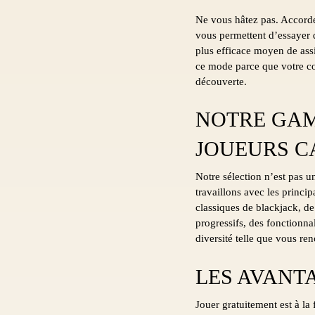
Ne vous hâtez pas. Accorde
vous permettent d’essayer d
plus efficace moyen de assim
ce mode parce que votre con
découverte.
NOTRE GAM
JOUEURS C
Notre sélection n’est pas u
travaillons avec les princ
classiques de blackjack, de
progressifs, des fonctionna
diversité telle que vous re
LES AVANT
Jouer gratuitement est à la 