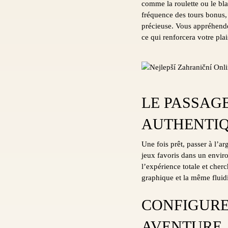
comme la roulette ou le bla
fréquence des tours bonus, 
précieuse. Vous appréhende
ce qui renforcera votre plai
LE PASSAGE
AUTHENTI
Une fois prêt, passer à l’ar
jeux favoris dans un enviro
l’expérience totale et cherc
graphique et la même fluid
CONFIGURE
AVENTURE