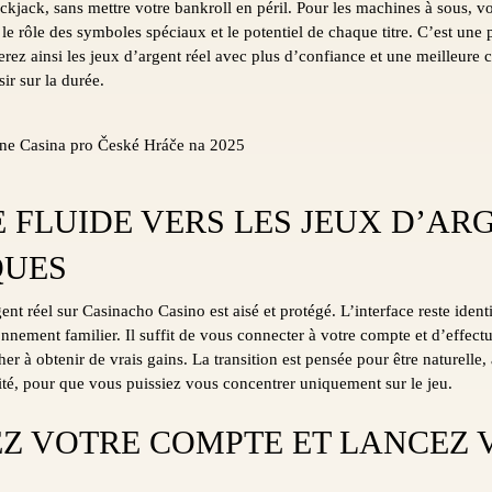
ckjack, sans mettre votre bankroll en péril. Pour les machines à sous, 
le rôle des symboles spéciaux et le potentiel de chaque titre. C’est une
rez ainsi les jeux d’argent réel avec plus d’confiance et une meilleure
sir sur la durée.
 FLUIDE VERS LES JEUX D’AR
QUES
gent réel sur Casinacho Casino est aisé et protégé. L’interface reste ide
nnement familier. Il suffit de vous connecter à votre compte et d’effec
her à obtenir de vrais gains. La transition est pensée pour être naturelle
ité, pour que vous puissiez vous concentrer uniquement sur le jeu.
Z VOTRE COMPTE ET LANCEZ 