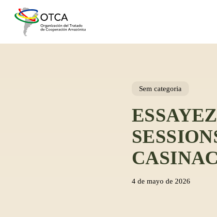
Skip
to
main
content
Sem categoria
ESSAYEZ
SESSION
CASINAC
4 de mayo de 2026