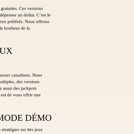
gratuites. Ces versions
dépenser un dollar. C’est le
 jeux préférés. Nous offrons
 le bonheur de la
AUX
joueurs canadiens. Nous
ltiples, des versions
z aussi des jackpots
 est de vous offrir une
 MODE DÉMO
 stratégies sur des jeux