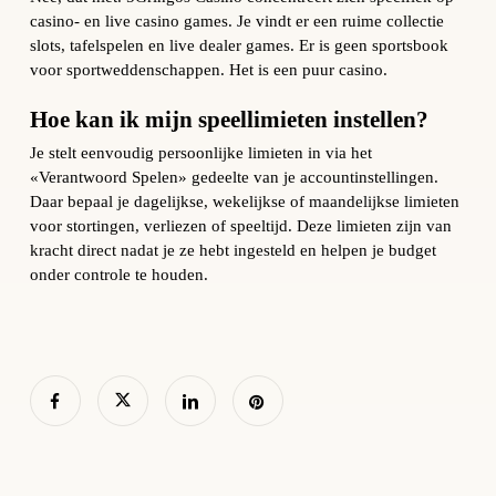
casino- en live casino games. Je vindt er een ruime collectie
slots, tafelspelen en live dealer games. Er is geen sportsbook
voor sportweddenschappen. Het is een puur casino.
Hoe kan ik mijn speellimieten instellen?
Je stelt eenvoudig persoonlijke limieten in via het
«Verantwoord Spelen» gedeelte van je accountinstellingen.
Daar bepaal je dagelijkse, wekelijkse of maandelijkse limieten
voor stortingen, verliezen of speeltijd. Deze limieten zijn van
kracht direct nadat je ze hebt ingesteld en helpen je budget
onder controle te houden.