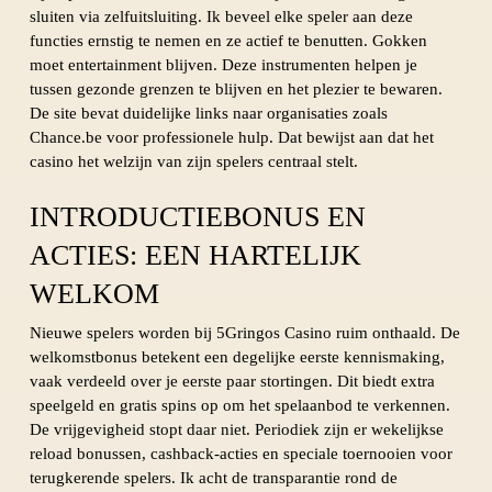
sluiten via zelfuitsluiting. Ik beveel elke speler aan deze
functies ernstig te nemen en ze actief te benutten. Gokken
moet entertainment blijven. Deze instrumenten helpen je
tussen gezonde grenzen te blijven en het plezier te bewaren.
De site bevat duidelijke links naar organisaties zoals
Chance.be voor professionele hulp. Dat bewijst aan dat het
casino het welzijn van zijn spelers centraal stelt.
INTRODUCTIEBONUS EN
ACTIES: EEN HARTELIJK
WELKOM
Nieuwe spelers worden bij 5Gringos Casino ruim onthaald. De
welkomstbonus betekent een degelijke eerste kennismaking,
vaak verdeeld over je eerste paar stortingen. Dit biedt extra
speelgeld en gratis spins op om het spelaanbod te verkennen.
De vrijgevigheid stopt daar niet. Periodiek zijn er wekelijkse
reload bonussen, cashback-acties en speciale toernooien voor
terugkerende spelers. Ik acht de transparantie rond de