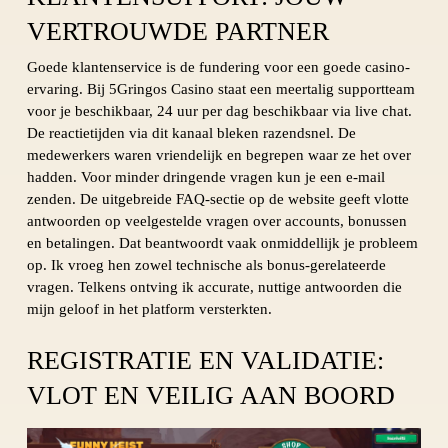
VERTROUWDE PARTNER
Goede klantenservice is de fundering voor een goede casino-
ervaring. Bij 5Gringos Casino staat een meertalig supportteam
voor je beschikbaar, 24 uur per dag beschikbaar via live chat.
De reactietijden via dit kanaal bleken razendsnel. De
medewerkers waren vriendelijk en begrepen waar ze het over
hadden. Voor minder dringende vragen kun je een e-mail
zenden. De uitgebreide FAQ-sectie op de website geeft vlotte
antwoorden op veelgestelde vragen over accounts, bonussen
en betalingen. Dat beantwoordt vaak onmiddellijk je probleem
op. Ik vroeg hen zowel technische als bonus-gerelateerde
vragen. Telkens ontving ik accurate, nuttige antwoorden die
mijn geloof in het platform versterkten.
REGISTRATIE EN VALIDATIE:
VLOT EN VEILIG AAN BOORD