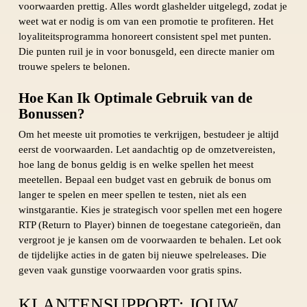
voorwaarden prettig. Alles wordt glashelder uitgelegd, zodat je
weet wat er nodig is om van een promotie te profiteren. Het
loyaliteitsprogramma honoreert consistent spel met punten.
Die punten ruil je in voor bonusgeld, een directe manier om
trouwe spelers te belonen.
Hoe Kan Ik Optimale Gebruik van de
Bonussen?
Om het meeste uit promoties te verkrijgen, bestudeer je altijd
eerst de voorwaarden. Let aandachtig op de omzetvereisten,
hoe lang de bonus geldig is en welke spellen het meest
meetellen. Bepaal een budget vast en gebruik de bonus om
langer te spelen en meer spellen te testen, niet als een
winstgarantie. Kies je strategisch voor spellen met een hogere
RTP (Return to Player) binnen de toegestane categorieën, dan
vergroot je je kansen om de voorwaarden te behalen. Let ook
de tijdelijke acties in de gaten bij nieuwe spelreleases. Die
geven vaak gunstige voorwaarden voor gratis spins.
KLANTENSUPPORT: JOUW