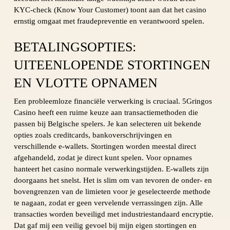
KYC-check (Know Your Customer) toont aan dat het casino
ernstig omgaat met fraudepreventie en verantwoord spelen.
BETALINGSOPTIES:
UITEENLOPENDE STORTINGEN
EN VLOTTE OPNAMEN
Een probleemloze financiële verwerking is cruciaal. 5Gringos
Casino heeft een ruime keuze aan transactiemethoden die
passen bij Belgische spelers. Je kan selecteren uit bekende
opties zoals creditcards, bankoverschrijvingen en
verschillende e-wallets. Stortingen worden meestal direct
afgehandeld, zodat je direct kunt spelen. Voor opnames
hanteert het casino normale verwerkingstijden. E-wallets zijn
doorgaans het snelst. Het is slim om van tevoren de onder- en
bovengrenzen van de limieten voor je geselecteerde methode
te nagaan, zodat er geen vervelende verrassingen zijn. Alle
transacties worden beveiligd met industriestandaard encryptie.
Dat gaf mij een veilig gevoel bij mijn eigen stortingen en