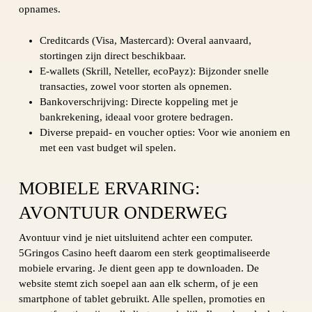
opnames.
Creditcards (Visa, Mastercard): Overal aanvaard,
stortingen zijn direct beschikbaar.
E-wallets (Skrill, Neteller, ecoPayz): Bijzonder snelle
transacties, zowel voor storten als opnemen.
Bankoverschrijving: Directe koppeling met je
bankrekening, ideaal voor grotere bedragen.
Diverse prepaid- en voucher opties: Voor wie anoniem en
met een vast budget wil spelen.
MOBIELE ERVARING:
AVONTUUR ONDERWEG
Avontuur vind je niet uitsluitend achter een computer.
5Gringos Casino heeft daarom een sterk geoptimaliseerde
mobiele ervaring. Je dient geen app te downloaden. De
website stemt zich soepel aan aan elk scherm, of je een
smartphone of tablet gebruikt. Alle spellen, promoties en