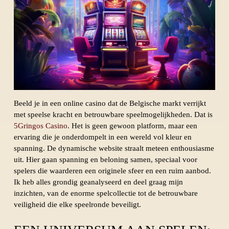
Beeld je in een online casino dat de Belgische markt verrijkt
met speelse kracht en betrouwbare speelmogelijkheden. Dat is
5Gringos Casino
. Het is geen gewoon platform, maar een
ervaring die je onderdompelt in een wereld vol kleur en
spanning. De dynamische website straalt meteen enthousiasme
uit. Hier gaan spanning en beloning samen, speciaal voor
spelers die waarderen een originele sfeer en een ruim aanbod.
Ik heb alles grondig geanalyseerd en deel graag mijn
inzichten, van de enorme spelcollectie tot de betrouwbare
veiligheid die elke speelronde beveiligt.