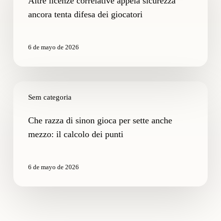
Altre licenze correlative appela sicurezza
sicurezza
ancora tenta difesa dei giocatori
ancora
tenta
difesa
6 de mayo de 2026
dei
giocatori
Che
razza
Sem categoria
di
sinon
Che razza di sinon gioca per sette anche
gioca
mezzo: il calcolo dei punti
per
sette
anche
6 de mayo de 2026
mezzo:
il
calcolo
dei
punti