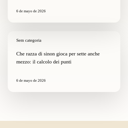
tenta
difesa
6 de mayo de 2026
dei
giocatori
Che
razza
Sem categoria
di
sinon
Che razza di sinon gioca per sette anche
gioca
mezzo: il calcolo dei punti
per
sette
anche
6 de mayo de 2026
mezzo:
il
calcolo
dei
punti