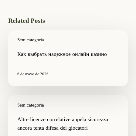
Related Posts
Как
выбрать
Sem categoria
надежное
онлайн
Как выбрать надежное онлайн казино
казино
6 de mayo de 2026
Altre
licenze
Sem categoria
correlative
appela
Altre licenze correlative appela sicurezza
sicurezza
ancora tenta difesa dei giocatori
ancora