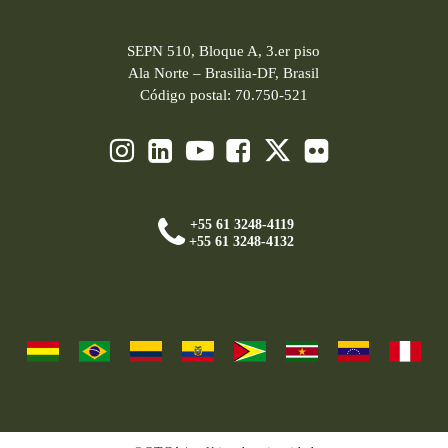
SEPN 510, Bloque A, 3.er piso
Ala Norte – Brasilia-DF, Brasil
Código postal: 70.750-521
+55 61 3248-4119
+55 61 3248-4132