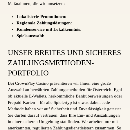
Maßnahmen, die wir umsetzen:
Lokalisierte Promotionen:
Regionale Zahlungslösungen:
Kundenservice mit Lokalkenntnis:
Spieleauswahl:
UNSER BREITES UND SICHERES
ZAHLUNGSMETHODEN-
PORTFOLIO
Bei CrownPlay Casino präsentieren wir Ihnen eine große
Auswahl an bewährten Zahlungsmethoden für Österreich. Egal
ob aktuelle E-Wallets, herkömmliche Banküberweisungen oder
Prepaid-Karten – für alle Spielertyp ist etwas dabei. Jede
Methode haben wir auf Sicherheit und Zuverlässigkeit getestet.
Sie dürfen darauf vertrauen, dass Ihre Ein- und Auszahlungen
in einer sicheren Umgebung stattfinden. Wir arbeiten nur mit
anerkannten, regulierten Zahlungsdienstleistern zusammen. So