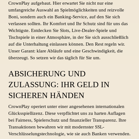
CrownPlay aufgebaut. Hier erwartet Sie nicht nur eine
umfangreiche Auswahl an Spielmöglichkeiten und reizvolle
Boni, sondern auch ein Banking-Service, auf den Sie sich
verlassen sollten. Ihr Komfort und Ihr Schutz sind für uns das
Wichtigste. Entdecken Sie Slots, Live-Dealer-Spiele und
Tischspiele in einer Atmosphäre, in der Sie sich ausschließlich
auf die Unterhaltung einlassen können. Den Rest regeln wir.
Unser Garant: klare Abläufe und eine Geschwindigkeit, die
überzeugt. So setzen wir das täglich für Sie um.
ABSICHERUNG UND
ZULASSUNG: IHR GELD IN
SICHEREN HÄNDEN
CrownPlay operiert unter einer angesehenen internationalen
Glücksspiellizenz. Diese verpflichtet uns zu harten Auflagen
bei Fairness, Spielerschutz und finanzieller Transparenz. Ihre
Transaktionen bewahren wir mit modernster SSL-
Verschlüsselungstechnologie, wie sie auch Banken verwenden.