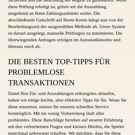
diese Prüfung erledigt ist, geben wir die Auszahlung
umgehend an Ihren Zahlungsanbieter weiter. Die
abschließende Gutschrift auf Ihrem Konto hängt nun von der
Bearbeitungszeit der ausgewählten Methode ab. Unser System
ist darauf ausgelegt, manuelle Prüfungen zu minimieren. Die
überwiegenden Anfragen erfolgen im Automatikmodus und
überaus rasch ab.
DIE BESTEN TOP-TIPPS FÜR
PROBLEMLOSE
TRANSAKTIONEN
Damit Ihre Ein- und Auszahlungen reibungslos ablaufen,
haben wir einige leichte, aber effektive Tipps für Sie. Wenn Sie
diese umsetzen, nutzen Sie unseren schnellen Service
bestmöglich. Mit ein wenig Vorbereitung läuft alles
problemlos. Diese Ratschläge beruhen auf unserer Erfahrung
mit den verbreitetsten Fragen und kleinen Hürden, die Spieler
manchmal unbewusst schaffen. Wir möchten, dass Sie diese