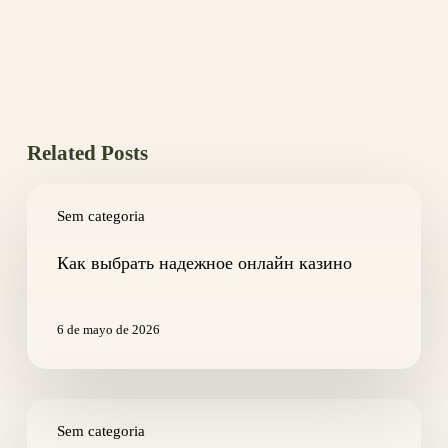
Related Posts
Как
выбрать
Sem categoria
надежное
онлайн
Как выбрать надежное онлайн казино
казино
6 de mayo de 2026
Altre
licenze
Sem categoria