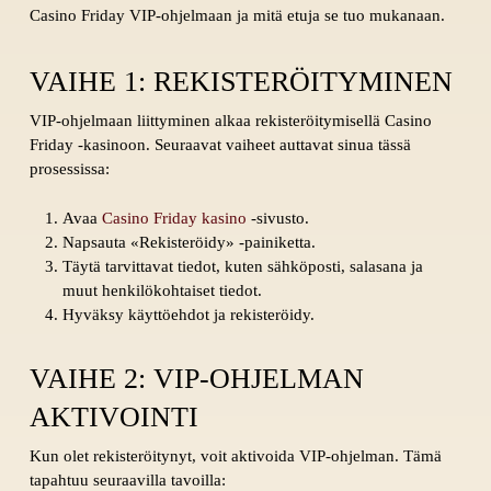
Casino Friday VIP-ohjelmaan ja mitä etuja se tuo mukanaan.
VAIHE 1: REKISTERÖITYMINEN
VIP-ohjelmaan liittyminen alkaa rekisteröitymisellä Casino
Friday -kasinoon. Seuraavat vaiheet auttavat sinua tässä
prosessissa:
Avaa
Casino Friday kasino
-sivusto.
Napsauta «Rekisteröidy» -painiketta.
Täytä tarvittavat tiedot, kuten sähköposti, salasana ja
muut henkilökohtaiset tiedot.
Hyväksy käyttöehdot ja rekisteröidy.
VAIHE 2: VIP-OHJELMAN
AKTIVOINTI
Kun olet rekisteröitynyt, voit aktivoida VIP-ohjelman. Tämä
tapahtuu seuraavilla tavoilla: