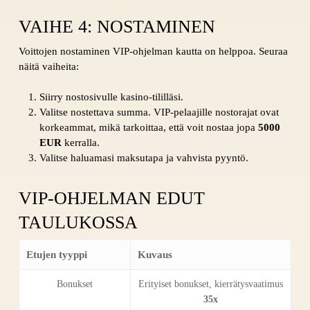
VAIHE 4: NOSTAMINEN
Voittojen nostaminen VIP-ohjelman kautta on helppoa. Seuraa
näitä vaiheita:
Siirry nostosivulle kasino-tililläsi.
Valitse nostettava summa. VIP-pelaajille nostorajat ovat
korkeammat, mikä tarkoittaa, että voit nostaa jopa
5000
EUR
kerralla.
Valitse haluamasi maksutapa ja vahvista pyyntö.
VIP-OHJELMAN EDUT
TAULUKOSSA
Etujen tyyppi
Kuvaus
Bonukset
Erityiset bonukset, kierrätysvaatimus
35x