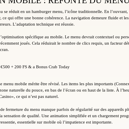
N MOBILE : REFONTE DU MEN
nu se réduit en un hamburger menu, l’icône traditionnelle. En l’ouvrant
r, ce qui offre une bonne cohérence. La navigation demeure fluide et le
rreurs. L’adaptation technique est réussie.
d’optimisation spécifique au mobile. Le menu devrait contextuel ou person
récemment joués. Cela réduirait le nombre de clics requis, un facteur d
cran.
le menu mobile mérite être révisé. Les items les plus importants (Conne
 zone naturelle du pouce, en bas de l’écran ou en haut de la liste. À l’heur
Casino», ce qui n’est pas naturel.
 de fermeture du menu manque parfois de régularité sur des appareils pl
la sensation de qualité. Une animation simplifiée et un chargement prog
 ressentie, essentielle sur mobile où l’impatience est importante.