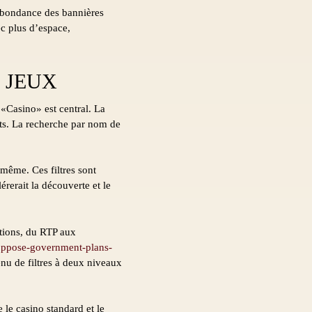
 abondance des bannières
ec plus d’espace,
 JEUX
«Casino» est central. La
ûts. La recherche par nom de
même. Ces filtres sont
rerait la découverte et le
ptions, du RTP aux
-oppose-government-plans-
u de filtres à deux niveaux
e le casino standard et le