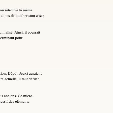
U
, on retrouve la même
s zones de toucher sont assez
nalisé. Ainsi, il pourrait
éterminant pour
xion, Dépôt, Jeux) auraient
e actuelle, il faut défiler
us anciens. Ce micro-
ressif des éléments