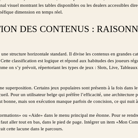
ignal visuel montrant les tables disponibles ou les dealers accessibles d
énéfique dimension en temps réel.
ION DES CONTENUS : RAISON
une structure horizontale standard. Il divise les contenus en grandes cat
Cette classification est logique et répond aux habitudes des joueurs ré
 on s’y prévoit, répertoriant les types de jeux : Slots, Live, Tableaux.
e superposition. Certains jeux populaires sont présents à la fois dans l
ueil. Pour un utilisateur belge qui préfère l’efficacité, une architecture p
 bonne, mais son exécution manque parfois de concision, ce qui nuit à l
ormations» ou «Aide» dans le menu principal me étonne. Pour se rendre
il faut aller tout en bas, dans le pied de page. Intégrer un item «Mon C
ait cette lacune dans le parcours.