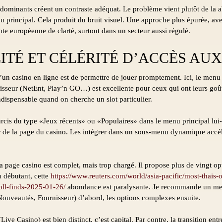
rédominants créent un contraste adéquat. Le problème vient plutôt de la
u principal. Cela produit du bruit visuel. Une approche plus épurée, av
nte européenne de clarté, surtout dans un secteur aussi régulé.
ITÉ ET CÉLÉRITÉ D’ACCÈS AUX
un casino en ligne est de permettre de jouer promptement. Ici, le menu 
rnisseur (NetEnt, Play’n GO…) est excellente pour ceux qui ont leurs go
indispensable quand on cherche un slot particulier.
urcis du type «Jeux récents» ou «Populaires» dans le menu principal lui-
r de la page du casino. Les intégrer dans un sous-menu dynamique accélé
la page casino est complet, mais trop chargé. Il propose plus de vingt o
 débutant, cette
https://www.reuters.com/world/asia-pacific/most-thais
oll-finds-2025-01-26/
abondance est paralysante. Je recommande un men
, Nouveautés, Fournisseur) d’abord, les options complexes ensuite.
Live Casino) est bien distinct, c’est capital. Par contre, la transition entr