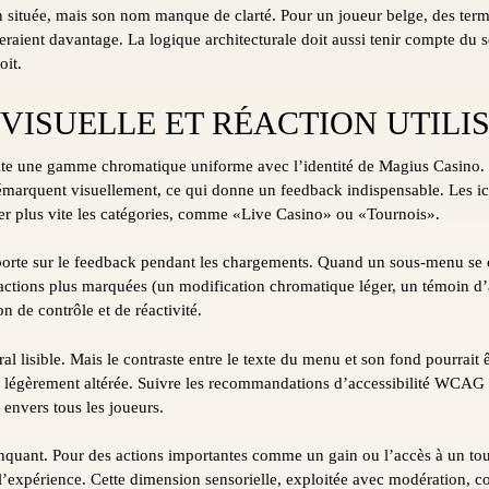
en située, mais son nom manque de clarté. Pour un joueur belge, des 
raient davantage. La logique architecturale doit aussi tenir compte du s
oit.
VISUELLE ET RÉACTION UTILI
e une gamme chromatique uniforme avec l’identité de Magius Casino. Le
 démarquent visuellement, ce qui donne un feedback indispensable. Les i
guer plus vite les catégories, comme «Live Casino» ou «Tournois».
porte sur le feedback pendant les chargements. Quand un sous-menu se
eractions plus marquées (un modification chromatique léger, un témoin 
n de contrôle et de réactivité.
al lisible. Mais le contraste entre le texte du menu et son fond pourrait
 légèrement altérée. Suivre les recommandations d’accessibilité WCAG 
 envers tous les joueurs.
quant. Pour des actions importantes comme un gain ou l’accès à un tour
 l’expérience. Cette dimension sensorielle, exploitée avec modération, c