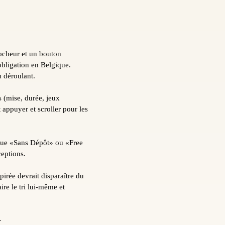
rocheur et un bouton
 obligation en Belgique.
 déroulant.
s (mise, durée, jeux
t appuyer et scroller pour les
fique «Sans Dépôt» ou «Free
ceptions.
irée devrait disparaître du
ire le tri lui-même et