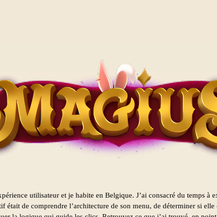
expérience utilisateur et je habite en Belgique. J’ai consacré du temps à 
f était de comprendre l’architecture de son menu, de déterminer si elle
quer la logique qui guide les clics. Retrouvez ce que j’ai trouvé, en poin