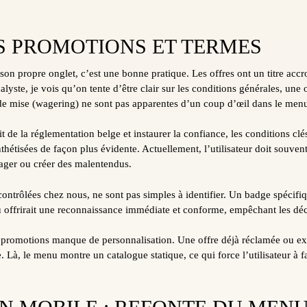
S PROMOTIONS ET TERMES
on propre onglet, c’est une bonne pratique. Les offres ont un titre acc
lyste, je vois qu’on tente d’être clair sur les conditions générales, une
de mise (wagering) ne sont pas apparentes d’un coup d’œil dans le menu
t de la réglementation belge et instaurer la confiance, les conditions clé
nthétisées de façon plus évidente. Actuellement, l’utilisateur doit souven
rager ou créer des malentendus.
 contrôlées chez nous, ne sont pas simples à identifier. Un badge spéci
u offrirait une reconnaissance immédiate et conforme, empêchant les dé
 promotions manque de personnalisation. Une offre déjà réclamée ou exp
e. Là, le menu montre un catalogue statique, ce qui force l’utilisateur à fa