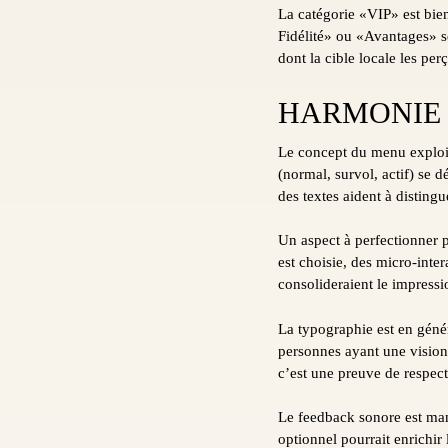
La catégorie «VIP» est bi
Fidélité» ou «Avantages» se
dont la cible locale les perç
HARMONIE 
Le concept du menu exploit
(normal, survol, actif) se
des textes aident à distin
Un aspect à perfectionner 
est choisie, des micro-int
consolideraient le impressio
La typographie est en génér
personnes ayant une vision
c’est une preuve de respect
Le feedback sonore est man
optionnel pourrait enrichir