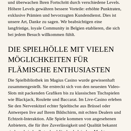
und überwachen Ihren Fortschritt durch verschiedene Levels.
Höhere Levels gewähren bessere Vorteile: erhöhte Punktraten,
exklusive Prämien und bevorzugten Kundendienst. Dies ist
unsere Art, Danke zu sagen. Wir beabsichtigen eine
langfristige, loyale Community in Belgien etablieren, die sich
bei jedem Besuch willkommen fühlt.
DIE SPIELHÖLLE MIT VIELEN
MÖGLICHKEITEN FÜR
FLÄMISCHE ENTHUSIASTEN
Die Spielbibliothek im Magius Casino wurde gewissenhaft
zusammengestellt. Sie erstreckt sich von den neuesten Video-
Slots mit packenden Grafiken bis zu klassischen Tischspielen
wie Blackjack, Roulette und Baccarat. Im Live-Casino erleben
Sie den Nervenkitzel echter Spieltische aus Brüssel oder
Antwerpen live auf Ihrem Bildschirm, mit echten Dealern und
Echtzeit-Interaktion. Alle Spiele kommen von angesehenen
Anbietern, die für ihre Zuverlässigkeit und Qualität bekannt