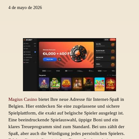
4 de mayo de 2026
Magius Casino
bietet Ihre neue Adresse für Internet-Spaß in
Belgien. Hier entdecken Sie eine zugelassene und sichere
Spielplattform, die exakt auf belgische Spieler ausgelegt ist.
Eine beeindruckende Spielauswahl, üppige Boni und ein
klares Treueprogramm sind zum Standard. Bei uns zählt der
Spaß, aber auch die Würdigung jedes persönlichen Spielers.