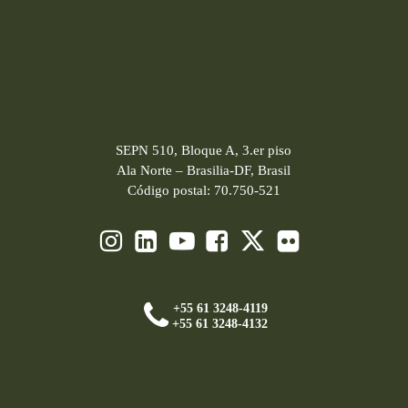
SEPN 510, Bloque A, 3.er piso
Ala Norte – Brasilia-DF, Brasil
Código postal: 70.750-521
+55 61 3248-4119
+55 61 3248-4132