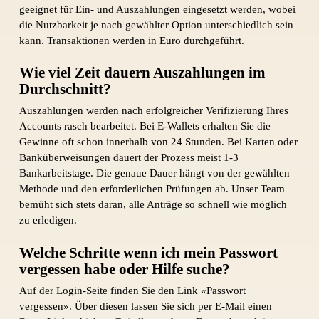
geeignet für Ein- und Auszahlungen eingesetzt werden, wobei
die Nutzbarkeit je nach gewählter Option unterschiedlich sein
kann. Transaktionen werden in Euro durchgeführt.
Wie viel Zeit dauern Auszahlungen im
Durchschnitt?
Auszahlungen werden nach erfolgreicher Verifizierung Ihres
Accounts rasch bearbeitet. Bei E-Wallets erhalten Sie die
Gewinne oft schon innerhalb von 24 Stunden. Bei Karten oder
Banküberweisungen dauert der Prozess meist 1-3
Bankarbeitstage. Die genaue Dauer hängt von der gewählten
Methode und den erforderlichen Prüfungen ab. Unser Team
bemüht sich stets daran, alle Anträge so schnell wie möglich
zu erledigen.
Welche Schritte wenn ich mein Passwort
vergessen habe oder Hilfe suche?
Auf der Login-Seite finden Sie den Link «Passwort
vergessen». Über diesen lassen Sie sich per E-Mail einen