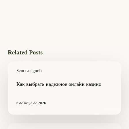
Related Posts
Как
выбрать
Sem categoria
надежное
онлайн
Как выбрать надежное онлайн казино
казино
6 de mayo de 2026
Altre