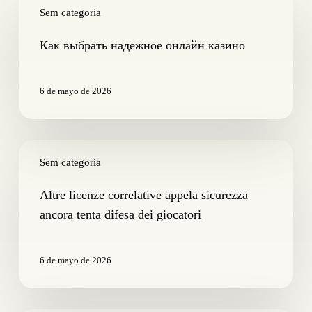
выбрать
Sem categoria
надежное
онлайн
Как выбрать надежное онлайн казино
казино
6 de mayo de 2026
Altre
licenze
Sem categoria
correlative
appela
Altre licenze correlative appela sicurezza
sicurezza
ancora tenta difesa dei giocatori
ancora
tenta
difesa
6 de mayo de 2026
dei
giocatori