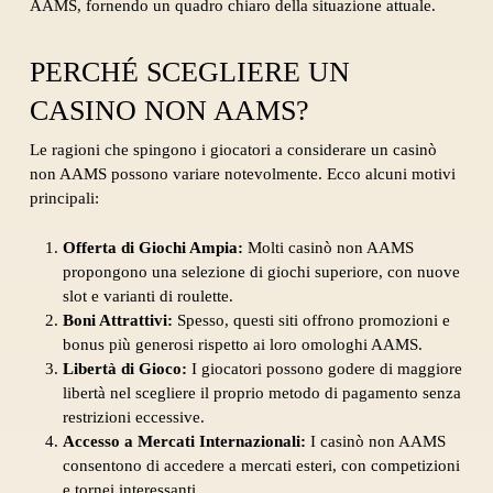
AAMS, fornendo un quadro chiaro della situazione attuale.
PERCHÉ SCEGLIERE UN
CASINO NON AAMS?
Le ragioni che spingono i giocatori a considerare un casinò
non AAMS possono variare notevolmente. Ecco alcuni motivi
principali:
Offerta di Giochi Ampia:
Molti casinò non AAMS
propongono una selezione di giochi superiore, con nuove
slot e varianti di roulette.
Boni Attrattivi:
Spesso, questi siti offrono promozioni e
bonus più generosi rispetto ai loro omologhi AAMS.
Libertà di Gioco:
I giocatori possono godere di maggiore
libertà nel scegliere il proprio metodo di pagamento senza
restrizioni eccessive.
Accesso a Mercati Internazionali:
I casinò non AAMS
consentono di accedere a mercati esteri, con competizioni
e tornei interessanti.