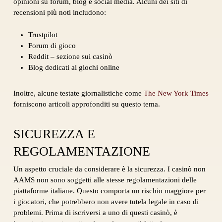
opinioni su forum, blog e social media. Alcuni dei siti di
recensioni più noti includono:
Trustpilot
Forum di gioco
Reddit – sezione sui casinò
Blog dedicati ai giochi online
Inoltre, alcune testate giornalistiche come
The New York Times
forniscono articoli approfonditi su questo tema.
SICUREZZA E
REGOLAMENTAZIONE
Un aspetto cruciale da considerare è la sicurezza. I casinò non
AAMS non sono soggetti alle stesse regolamentazioni delle
piattaforme italiane. Questo comporta un rischio maggiore per
i giocatori, che potrebbero non avere tutela legale in caso di
problemi. Prima di iscriversi a uno di questi casinò, è