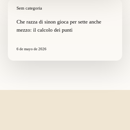
Che
razza
Sem categoria
di
sinon
Che razza di sinon gioca per sette anche
gioca
mezzo: il calcolo dei punti
per
sette
anche
6 de mayo de 2026
mezzo:
il
calcolo
dei
punti