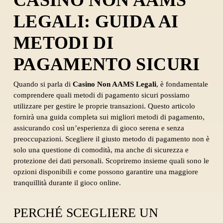
LEGALI: GUIDA AI
METODI DI
PAGAMENTO SICURI
Quando si parla di
Casino Non AAMS Legali
, è fondamentale
comprendere quali metodi di pagamento sicuri possiamo
utilizzare per gestire le proprie transazioni. Questo articolo
fornirà una guida completa sui migliori metodi di pagamento,
assicurando così un’esperienza di gioco serena e senza
preoccupazioni. Scegliere il giusto metodo di pagamento non è
solo una questione di comodità, ma anche di sicurezza e
protezione dei dati personali. Scopriremo insieme quali sono le
opzioni disponibili e come possono garantire una maggiore
tranquillità durante il gioco online.
PERCHÉ SCEGLIERE UN