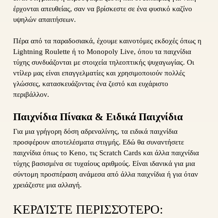
έρχονται απευθείας, σαν να βρίσκεστε σε ένα φυσικό καζίνο
υψηλών απαιτήσεων.
Πέρα από τα παραδοσιακά, έχουμε καινοτόμες εκδοχές όπως η
Lightning Roulette ή το Monopoly Live, όπου τα παιχνίδια
τύχης συνδυάζονται με στοιχεία τηλεοπτικής ψυχαγωγίας. Οι
ντίλερ μας είναι επαγγελματίες και χρησιμοποιούν πολλές
γλώσσες, κατασκευάζοντας ένα ζεστό και ευχάριστο
περιβάλλον.
Παιχνίδια Πίνακα & Ειδικά Παιχνίδια
Για μια γρήγορη δόση αδρεναλίνης, τα ειδικά παιχνίδια
προσφέρουν αποτελέσματα στιγμής. Εδώ θα συναντήσετε
παιχνίδια όπως το Keno, τις Scratch Cards και άλλα παιχνίδια
τύχης βασισμένα σε τυχαίους αριθμούς. Είναι ιδανικά για μια
σύντομη προσπέραση ανάμεσα από άλλα παιχνίδια ή για όταν
χρειάζεστε μια αλλαγή.
ΚΕΡΔΊΣΤΕ ΠΕΡΙΣΣΌΤΕΡΟ: