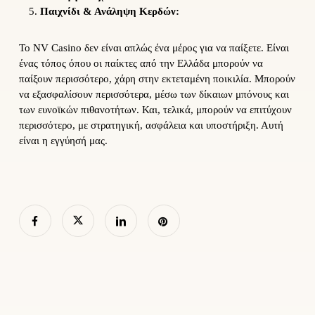
Παιχνίδι & Ανάληψη Κερδών:
Το NV Casino δεν είναι απλώς ένα μέρος για να παίξετε. Είναι
ένας τόπος όπου οι παίκτες από την Ελλάδα μπορούν να
παίξουν περισσότερο, χάρη στην εκτεταμένη ποικιλία. Μπορούν
να εξασφαλίσουν περισσότερα, μέσω των δίκαιων μπόνους και
των ευνοϊκών πιθανοτήτων. Και, τελικά, μπορούν να επιτύχουν
περισσότερο, με στρατηγική, ασφάλεια και υποστήριξη. Αυτή
είναι η εγγύησή μας.