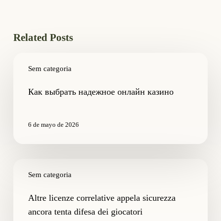
Related Posts
Как
выбрать
Sem categoria
надежное
онлайн
Как выбрать надежное онлайн казино
казино
6 de mayo de 2026
Altre
licenze
Sem categoria
correlative
appela
Altre licenze correlative appela sicurezza
sicurezza
ancora tenta difesa dei giocatori
ancora