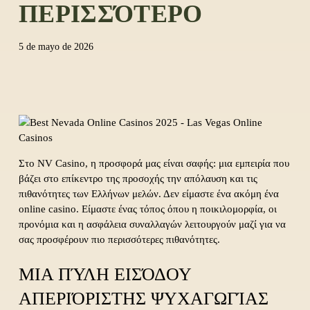
ΠΕΡΙΣΣΌΤΕΡΟ
5 de mayo de 2026
Στο NV Casino, η προσφορά μας είναι σαφής: μια εμπειρία που
βάζει στο επίκεντρο της προσοχής την απόλαυση και τις
πιθανότητες των Ελλήνων μελών. Δεν είμαστε ένα ακόμη ένα
online casino. Είμαστε ένας τόπος όπου η ποικιλομορφία, οι
προνόμια και η ασφάλεια συναλλαγών λειτουργούν μαζί για να
σας προσφέρουν πιο περισσότερες πιθανότητες.
ΜΙΑ ΠΎΛΗ ΕΙΣΌΔΟΥ
ΑΠΕΡΙΌΡΙΣΤΗΣ ΨΥΧΑΓΩΓΊΑΣ