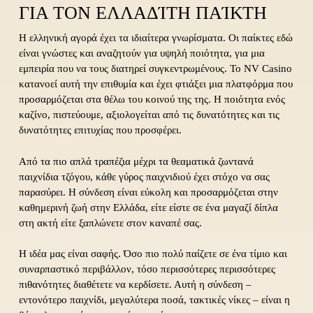
ΓΙΑ ΤΟΝ ΕΛΛΑΔΊΤΗ ΠΑΊΚΤΗ
Η ελληνική αγορά έχει τα ιδιαίτερα γνωρίσματα. Οι παίκτες εδώ
είναι γνώστες και αναζητούν για υψηλή ποιότητα, για μια
εμπειρία που να τους διατηρεί συγκεντρωμένους. Το NV Casino
κατανοεί αυτή την επιθυμία και έχει φτιάξει μια πλατφόρμα που
προσαρμόζεται στα θέλω του κοινού της της. Η ποιότητα ενός
καζίνο, πιστεύουμε, αξιολογείται από τις δυνατότητες και τις
δυνατότητες επιτυχίας που προσφέρει.
Από τα πιο απλά τραπέζια μέχρι τα θεαματικά ζωντανά
παιχνίδια τζόγου, κάθε γύρος παιχνιδιού έχει στόχο να σας
παρασύρει. Η σύνδεση είναι εύκολη και προσαρμόζεται στην
καθημερινή ζωή στην Ελλάδα, είτε είστε σε ένα μαγαζί δίπλα
στη ακτή είτε ξαπλώνετε στον καναπέ σας.
Η ιδέα μας είναι σαφής. Όσο πιο πολύ παίζετε σε ένα τίμιο και
συναρπαστικό περιβάλλον, τόσο περισσότερες περισσότερες
πιθανότητες διαθέτετε να κερδίσετε. Αυτή η σύνδεση –
εντονότερο παιχνίδι, μεγαλύτερα ποσά, τακτικές νίκες – είναι η