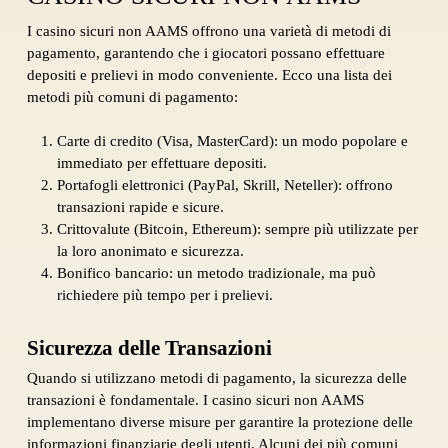
I casino sicuri non AAMS offrono una varietà di metodi di
pagamento, garantendo che i giocatori possano effettuare
depositi e prelievi in modo conveniente. Ecco una lista dei
metodi più comuni di pagamento:
Carte di credito (Visa, MasterCard): un modo popolare e
immediato per effettuare depositi.
Portafogli elettronici (PayPal, Skrill, Neteller): offrono
transazioni rapide e sicure.
Crittovalute (Bitcoin, Ethereum): sempre più utilizzate per
la loro anonimato e sicurezza.
Bonifico bancario: un metodo tradizionale, ma può
richiedere più tempo per i prelievi.
Sicurezza delle Transazioni
Quando si utilizzano metodi di pagamento, la sicurezza delle
transazioni è fondamentale. I casino sicuri non AAMS
implementano diverse misure per garantire la protezione delle
informazioni finanziarie degli utenti. Alcuni dei più comuni