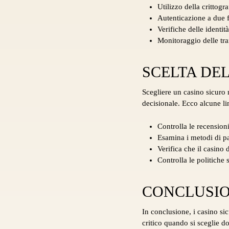
Utilizzo della crittogr
Autenticazione a due fa
Verifiche delle identità
Monitoraggio delle tran
SCELTA DE
Scegliere un casino sicuro 
decisionale. Ecco alcune lin
Controlla le recensioni 
Esamina i metodi di pa
Verifica che il casino 
Controlla le politiche 
CONCLUSI
In conclusione, i casino s
critico quando si sceglie d