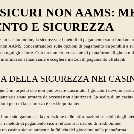
SICURI NON AAMS: M
NTO E SICUREZZA
re un casino online, la sicurezza e i metodi di pagamento sono fondamenta
i non AAMS, concentrandoci sulle opzioni di pagamento disponibili e sul
 da ogni giocatore. Con un numero crescente di piattaforme di gioco on
informazioni finanziarie e scegliere metodi di pagamento affidabili.
A DELLA SICUREZZA NEI CASI
ine è un aspetto che non può essere trascurato. I giocatori devono essere
nanziarie siano protette da accessi non autorizzati. La scelta di un cas
ioni per cui la sicurezza è così importante:
 buon sito garantisce la protezione delle informazioni sensibili degli uten
: i metodi di pagamento sicuri riducono il rischio di frodi online.
u un casino sicuro aumenta la fiducia del giocatore nella piattaforma.