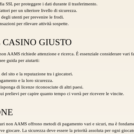
afia SSL per proteggere i dati durante il trasferimento.
ttori per un ulteriore livello di sicurezza.
 degli utenti per prevenire le frodi.
sazioni per rilevare attività sospette.
L CASINO GIUSTO
non AAMS richiede attenzione e ricerca. È essenziale considerare vari fa
ee guida per aiutarti:
del sito e la reputazione tra i giocatori.
gamento e la loro sicurezza.
disponga di licenze riconosciute di altri paesi.
sui prelievi per capire quanto tempo ci vorrà per ricevere le vincite.
ONE
icuri non AAMS offrono metodi di pagamento vari e sicuri, ma è fondam
ove giocare. La sicurezza deve essere la priorità assoluta per ogni giocat