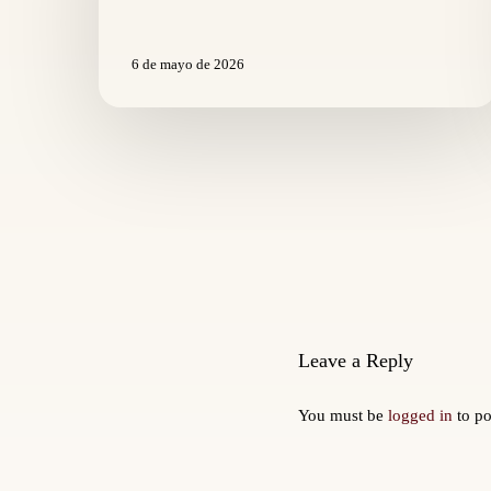
6 de mayo de 2026
Leave a Reply
You must be
logged in
to po