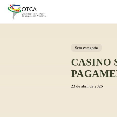
Skip
to
main
content
Sem categoria
CASINO 
PAGAME
23 de abril de 2026