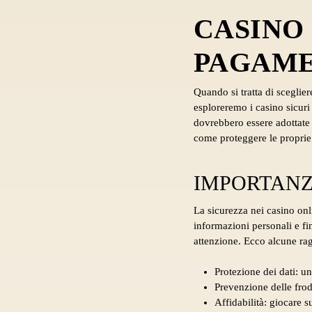
CASINO 
PAGAME
Quando si tratta di sceglie
esploreremo i casino sicur
dovrebbero essere adottate
come proteggere le proprie 
IMPORTANZ
La sicurezza nei casino onl
informazioni personali e fi
attenzione. Ecco alcune rag
Protezione dei dati: un
Prevenzione delle frodi
Affidabilità: giocare s