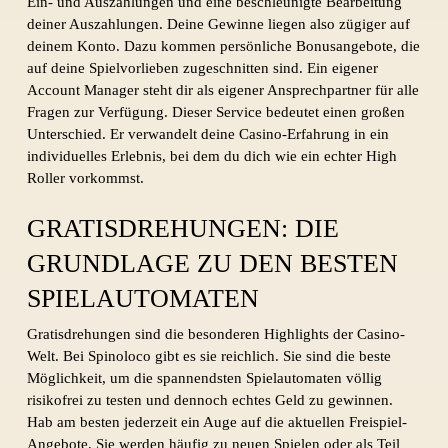
Ein- und Auszahlungen und eine beschleunigte Bearbeitung
deiner Auszahlungen. Deine Gewinne liegen also zügiger auf
deinem Konto. Dazu kommen persönliche Bonusangebote, die
auf deine Spielvorlieben zugeschnitten sind. Ein eigener
Account Manager steht dir als eigener Ansprechpartner für alle
Fragen zur Verfügung. Dieser Service bedeutet einen großen
Unterschied. Er verwandelt deine Casino-Erfahrung in ein
individuelles Erlebnis, bei dem du dich wie ein echter High
Roller vorkommst.
GRATISDREHUNGEN: DIE
GRUNDLAGE ZU DEN BESTEN
SPIELAUTOMATEN
Gratisdrehungen sind die besonderen Highlights der Casino-
Welt. Bei Spinoloco gibt es sie reichlich. Sie sind die beste
Möglichkeit, um die spannendsten Spielautomaten völlig
risikofrei zu testen und dennoch echtes Geld zu gewinnen.
Hab am besten jederzeit ein Auge auf die aktuellen Freispiel-
Angebote. Sie werden häufig zu neuen Spielen oder als Teil