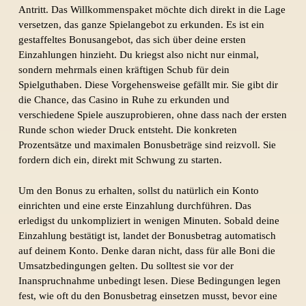
Antritt. Das Willkommenspaket möchte dich direkt in die Lage
versetzen, das ganze Spielangebot zu erkunden. Es ist ein
gestaffeltes Bonusangebot, das sich über deine ersten
Einzahlungen hinzieht. Du kriegst also nicht nur einmal,
sondern mehrmals einen kräftigen Schub für dein
Spielguthaben. Diese Vorgehensweise gefällt mir. Sie gibt dir
die Chance, das Casino in Ruhe zu erkunden und
verschiedene Spiele auszuprobieren, ohne dass nach der ersten
Runde schon wieder Druck entsteht. Die konkreten
Prozentsätze und maximalen Bonusbeträge sind reizvoll. Sie
fordern dich ein, direkt mit Schwung zu starten.
Um den Bonus zu erhalten, sollst du natürlich ein Konto
einrichten und eine erste Einzahlung durchführen. Das
erledigst du unkompliziert in wenigen Minuten. Sobald deine
Einzahlung bestätigt ist, landet der Bonusbetrag automatisch
auf deinem Konto. Denke daran nicht, dass für alle Boni die
Umsatzbedingungen gelten. Du solltest sie vor der
Inanspruchnahme unbedingt lesen. Diese Bedingungen legen
fest, wie oft du den Bonusbetrag einsetzen musst, bevor eine