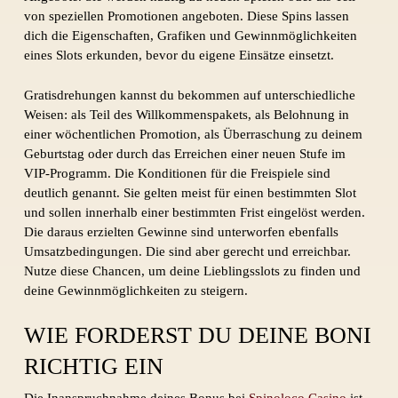
von speziellen Promotionen angeboten. Diese Spins lassen
dich die Eigenschaften, Grafiken und Gewinnmöglichkeiten
eines Slots erkunden, bevor du eigene Einsätze einsetzt.
Gratisdrehungen kannst du bekommen auf unterschiedliche
Weisen: als Teil des Willkommenspakets, als Belohnung in
einer wöchentlichen Promotion, als Überraschung zu deinem
Geburtstag oder durch das Erreichen einer neuen Stufe im
VIP-Programm. Die Konditionen für die Freispiele sind
deutlich genannt. Sie gelten meist für einen bestimmten Slot
und sollen innerhalb einer bestimmten Frist eingelöst werden.
Die daraus erzielten Gewinne sind unterworfen ebenfalls
Umsatzbedingungen. Die sind aber gerecht und erreichbar.
Nutze diese Chancen, um deine Lieblingsslots zu finden und
deine Gewinnmöglichkeiten zu steigern.
WIE FORDERST DU DEINE BONI
RICHTIG EIN