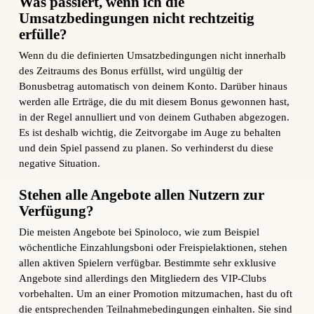
Was passiert, wenn ich die
Umsatzbedingungen nicht rechtzeitig
erfülle?
Wenn du die definierten Umsatzbedingungen nicht innerhalb
des Zeitraums des Bonus erfüllst, wird ungültig der
Bonusbetrag automatisch von deinem Konto. Darüber hinaus
werden alle Erträge, die du mit diesem Bonus gewonnen hast,
in der Regel annulliert und von deinem Guthaben abgezogen.
Es ist deshalb wichtig, die Zeitvorgabe im Auge zu behalten
und dein Spiel passend zu planen. So verhinderst du diese
negative Situation.
Stehen alle Angebote allen Nutzern zur
Verfügung?
Die meisten Angebote bei Spinoloco, wie zum Beispiel
wöchentliche Einzahlungsboni oder Freispielaktionen, stehen
allen aktiven Spielern verfügbar. Bestimmte sehr exklusive
Angebote sind allerdings den Mitgliedern des VIP-Clubs
vorbehalten. Um an einer Promotion mitzumachen, hast du oft
die entsprechenden Teilnahmebedingungen einhalten. Sie sind