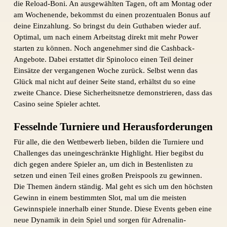
die Reload-Boni. An ausgewählten Tagen, oft am Montag oder
am Wochenende, bekommst du einen prozentualen Bonus auf
deine Einzahlung. So bringst du dein Guthaben wieder auf.
Optimal, um nach einem Arbeitstag direkt mit mehr Power
starten zu können. Noch angenehmer sind die Cashback-
Angebote. Dabei erstattet dir Spinoloco einen Teil deiner
Einsätze der vergangenen Woche zurück. Selbst wenn das
Glück mal nicht auf deiner Seite stand, erhältst du so eine
zweite Chance. Diese Sicherheitsnetze demonstrieren, dass das
Casino seine Spieler achtet.
Fesselnde Turniere und Herausforderungen
Für alle, die den Wettbewerb lieben, bilden die Turniere und
Challenges das uneingeschränkte Highlight. Hier begibst du
dich gegen andere Spieler an, um dich in Bestenlisten zu
setzen und einen Teil eines großen Preispools zu gewinnen.
Die Themen ändern ständig. Mal geht es sich um den höchsten
Gewinn in einem bestimmten Slot, mal um die meisten
Gewinnspiele innerhalb einer Stunde. Diese Events geben eine
neue Dynamik in dein Spiel und sorgen für Adrenalin-