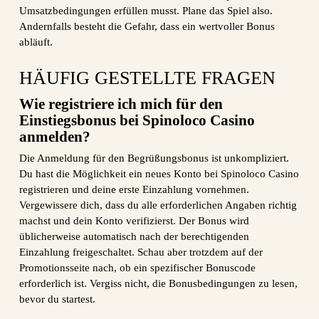
Umsatzbedingungen erfüllen musst. Plane das Spiel also.
Andernfalls besteht die Gefahr, dass ein wertvoller Bonus
abläuft.
HÄUFIG GESTELLTE FRAGEN
Wie registriere ich mich für den
Einstiegsbonus bei Spinoloco Casino
anmelden?
Die Anmeldung für den Begrüßungsbonus ist unkompliziert.
Du hast die Möglichkeit ein neues Konto bei Spinoloco Casino
registrieren und deine erste Einzahlung vornehmen.
Vergewissere dich, dass du alle erforderlichen Angaben richtig
machst und dein Konto verifizierst. Der Bonus wird
üblicherweise automatisch nach der berechtigenden
Einzahlung freigeschaltet. Schau aber trotzdem auf der
Promotionsseite nach, ob ein spezifischer Bonuscode
erforderlich ist. Vergiss nicht, die Bonusbedingungen zu lesen,
bevor du startest.