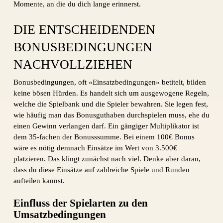
Momente, an die du dich lange erinnerst.
DIE ENTSCHEIDENDEN
BONUSBEDINGUNGEN
NACHVOLLZIEHEN
Bonusbedingungen, oft «Einsatzbedingungen» betitelt, bilden
keine bösen Hürden. Es handelt sich um ausgewogene Regeln,
welche die Spielbank und die Spieler bewahren. Sie legen fest,
wie häufig man das Bonusguthaben durchspielen muss, ehe du
einen Gewinn verlangen darf. Ein gängiger Multiplikator ist
dem 35-fachen der Bonusssumme. Bei einem 100€ Bonus
wäre es nötig demnach Einsätze im Wert von 3.500€
platzieren. Das klingt zunächst nach viel. Denke aber daran,
dass du diese Einsätze auf zahlreiche Spiele und Runden
aufteilen kannst.
Einfluss der Spielarten zu den
Umsatzbedingungen