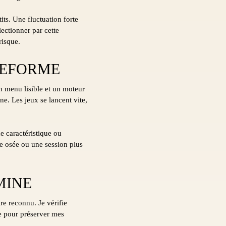
its. Une fluctuation forte
ectionner par cette
risque.
TEFORME
un menu lisible et un moteur
ne. Les jeux se lancent vite,
de caractéristique ou
re osée ou une session plus
MINE
re reconnu. Je vérifie
re pour préserver mes