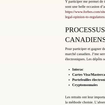
Y participer me permet de t
sont une belle occasion d’
https://www.forbes.com/si
legal-opinion-to-regulators
PROCESSUS
CANADIEN
Pour participer et gagner d
marché canadien. J’me sers d
électroniques. Les dépôts 
Interac
Cartes Visa/Masterc
Portefeuilles électron
Cryptomonnaies
Les retraits ont leur impor
la méthode choisie. L’absen