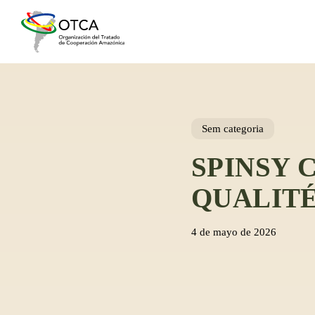
Skip
to
main
content
Sem categoria
SPINSY 
QUALITÉ
4 de mayo de 2026