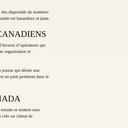
 à des dispositifs de nombres
artie est hasardeux et juste.
CANADIENS
l’inverse d’opérateurs qui
te organisation et
n joueur qui désire une
t un parti pertinent dans le
ANADA
etraits se traitent sans
a crée un climat de