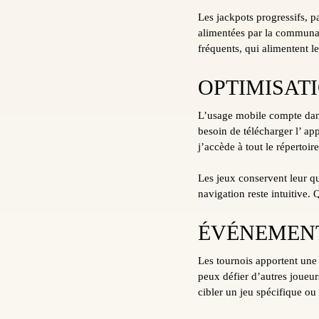
Les jackpots progressifs, 
alimentées par la communau
fréquents, qui alimentent le 
OPTIMISAT
L’usage mobile compte dans
besoin de télécharger l’ ap
j’accède à tout le répertoire
Les jeux conservent leur qua
navigation reste intuitive
ÉVÉNEMENT
Les tournois apportent une
peux défier d’autres joueu
cibler un jeu spécifique ou 