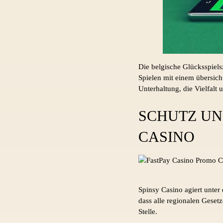
Die belgische Glücksspie
Spielen mit einem übersicht
Unterhaltung, die Vielfalt u
SCHUTZ UN
CASINO
Spinsy Casino agiert unter
dass alle regionalen Geset
Stelle.