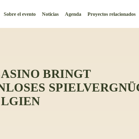
Sobre el evento
Noticias
Agenda
Proyectos relacionados
CASINO BRINGT
NLOSES SPIELVERGNÜ
ELGIEN