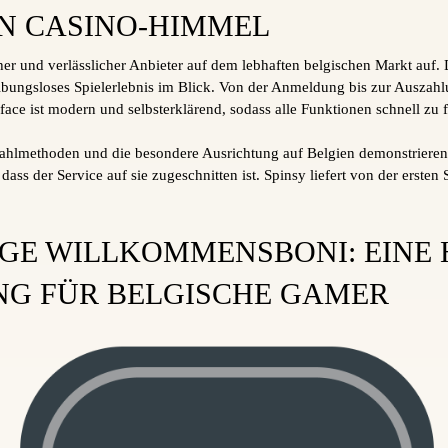
N CASINO-HIMMEL
scher und verlässlicher Anbieter auf dem lebhaften belgischen Markt auf
reibungsloses Spielerlebnis im Blick. Von der Anmeldung bis zur Auszahl
face ist modern und selbsterklärend, sodass alle Funktionen schnell zu 
zahlmethoden und die besondere Ausrichtung auf Belgien demonstrieren
 dass der Service auf sie zugeschnitten ist. Spinsy liefert von der ersten
IGE WILLKOMMENSBONI: EINE 
G FÜR BELGISCHE GAMER