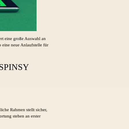
ert eine große Auswahl an
o eine neue Anlaufstelle für
SPINSY
liche Rahmen stellt sicher,
rtung stehen an erster