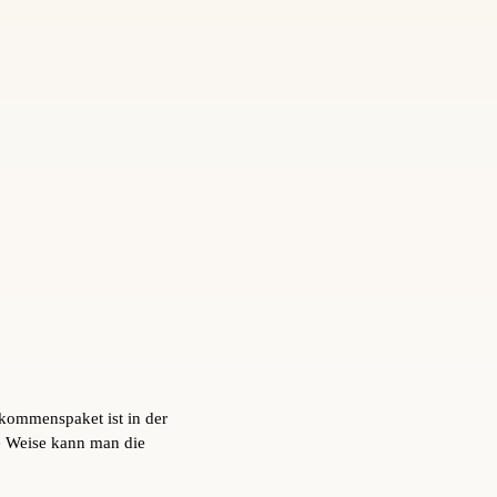
kommenspaket ist in der
se Weise kann man die