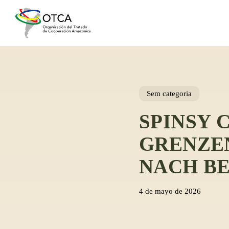
Skip
to
main
content
Sem categoria
SPINSY 
GRENZE
NACH B
4 de mayo de 2026