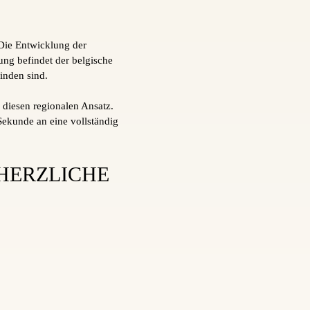
. Die Entwicklung der
ung befindet der belgische
finden sind.
 diesen regionalen Ansatz.
 Sekunde an eine vollständig
HERZLICHE