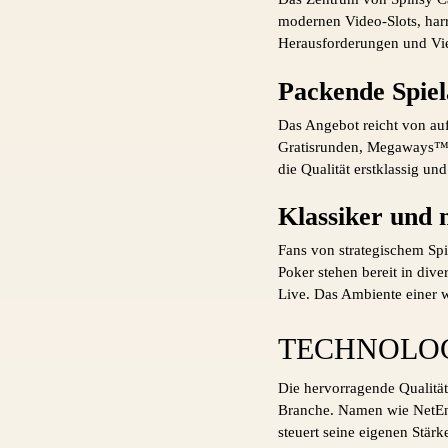
modernen Video-Slots, harr
Herausforderungen und Viel
Packende Spie
Das Angebot reicht von auf
Gratisrunden, Megaways™ 
die Qualität erstklassig un
Klassiker und 
Fans von strategischem Spie
Poker stehen bereit in div
Live. Das Ambiente einer 
TECHNOLOG
Die hervorragende Qualität
Branche. Namen wie NetEnt,
steuert seine eigenen Stärk