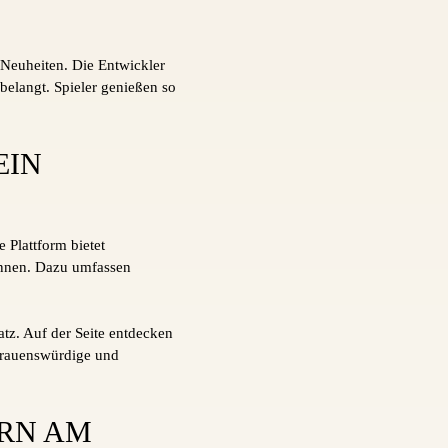
 Neuheiten. Die Entwickler
nbelangt. Spieler genießen so
EIN
e Plattform bietet
können. Dazu umfassen
tz. Auf der Seite entdecken
rtrauenswürdige und
ERN AM