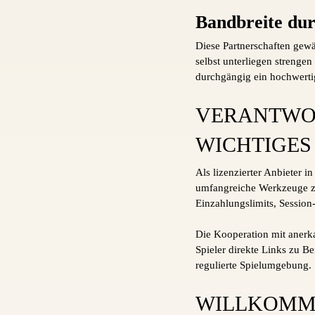
Bandbreite dur
Diese Partnerschaften gewä
selbst unterliegen strengen
durchgängig ein hochwerti
VERANTWOR
WICHTIGES
Als lizenzierter Anbieter i
umfangreiche Werkzeuge zur
Einzahlungslimits, Session
Die Kooperation mit anerka
Spieler direkte Links zu B
regulierte Spielumgebung.
WILLKOMME