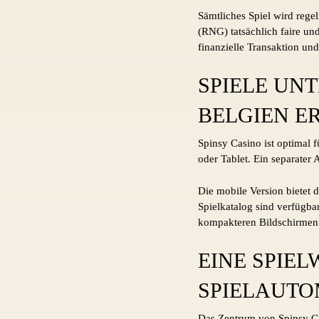
Sämtliches Spiel wird regel
(RNG) tatsächlich faire un
finanzielle Transaktion und
SPIELE UNT
BELGIEN E
Spinsy Casino ist optimal f
oder Tablet. Ein separater
Die mobile Version bietet
Spielkatalog sind verfügbar
kompakteren Bildschirmen l
EINE SPIEL
PIELAUTOM
Das Zentrum von Spinsy Ca