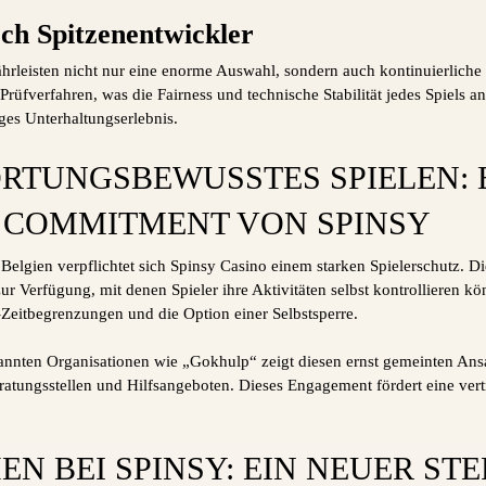
ch Spitzenentwickler
hrleisten nicht nur eine enorme Auswahl, sondern auch kontinuierliche
 Prüfverfahren, was die Fairness und technische Stabilität jedes Spiels a
ges Unterhaltungserlebnis.
TUNGSBEWUSSTES SPIELEN: 
 COMMITMENT VON SPINSY
n Belgien verpflichtet sich Spinsy Casino einem starken Spielerschutz. Di
 Verfügung, mit denen Spieler ihre Aktivitäten selbst kontrollieren 
-Zeitbegrenzungen und die Option einer Selbstsperre.
nnten Organisationen wie „Gokhulp“ zeigt diesen ernst gemeinten Ansa
eratungsstellen und Hilfsangeboten. Dieses Engagement fördert eine ve
N BEI SPINSY: EIN NEUER ST