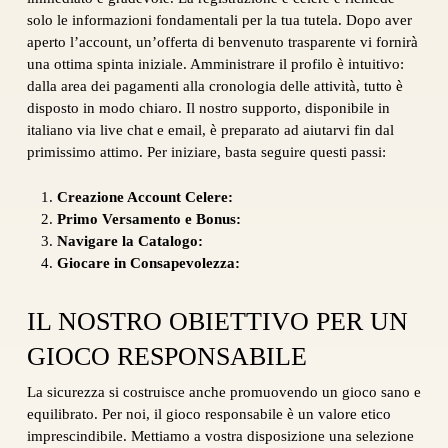
solo le informazioni fondamentali per la tua tutela. Dopo aver
aperto l’account, un’offerta di benvenuto trasparente vi fornirà
una ottima spinta iniziale. Amministrare il profilo è intuitivo:
dalla area dei pagamenti alla cronologia delle attività, tutto è
disposto in modo chiaro. Il nostro supporto, disponibile in
italiano via live chat e email, è preparato ad aiutarvi fin dal
primissimo attimo. Per iniziare, basta seguire questi passi:
Creazione Account Celere:
Primo Versamento e Bonus:
Navigare la Catalogo:
Giocare in Consapevolezza:
IL NOSTRO OBIETTIVO PER UN
GIOCO RESPONSABILE
La sicurezza si costruisce anche promuovendo un gioco sano e
equilibrato. Per noi, il gioco responsabile è un valore etico
imprescindibile. Mettiamo a vostra disposizione una selezione