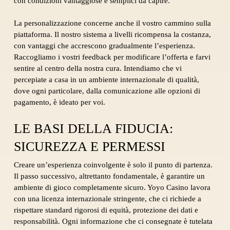
con condizioni vantaggiose e semplici da capire.
La personalizzazione concerne anche il vostro cammino sulla
piattaforma. Il nostro sistema a livelli ricompensa la costanza,
con vantaggi che accrescono gradualmente l’esperienza.
Raccogliamo i vostri feedback per modificare l’offerta e farvi
sentire al centro della nostra cura. Intendiamo che vi
percepiate a casa in un ambiente internazionale di qualità,
dove ogni particolare, dalla comunicazione alle opzioni di
pagamento, è ideato per voi.
LE BASI DELLA FIDUCIA:
SICUREZZA E PERMESSI
Creare un’esperienza coinvolgente è solo il punto di partenza.
Il passo successivo, altrettanto fondamentale, è garantire un
ambiente di gioco completamente sicuro. Yoyo Casino lavora
con una licenza internazionale stringente, che ci richiede a
rispettare standard rigorosi di equità, protezione dei dati e
responsabilità. Ogni informazione che ci consegnate è tutelata