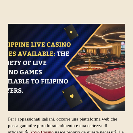
Per i appassionati italiani, occorre una piattaforma web che
possa garantire puro intrattenimento e una certezza di
affidabilità.
Yoyo Casino
nasce proprio da questa necessità. La