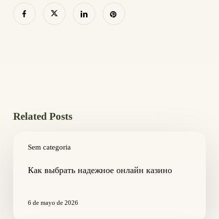
Related Posts
Как
выбрать
Sem categoria
надежное
онлайн
Как выбрать надежное онлайн казино
казино
6 de mayo de 2026