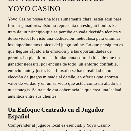
YOYO CASINO
Yoyo Casino posee una idea sumamente clara: están aquí para
formar ganadores. Esto no representa un eslogan bonito. Se
trata de un principio que se percibe en cada decisión técnica y
de servicio. He visto una dedicación meticulosa para eliminar
los impedimentos típicos del juego online. Lo que persiguen es
que llegues rápido a la emoción y a las oportunidades de
premio. La plataforma se fundamenta sobre la idea de que un
ganador necesita, por encima de todo, un entorno confiable,
emocionante y justo. Esta filosofía se hace realidad en una
elección de juegos mimada al detalle, en ofertas que aportan
valor de verdad y en un servicio que actúa como un aliado en
tu estrategia. Se trata de esa coherencia la que crea una lealtad
auténtica entre sus clientes.
Un Enfoque Centrado en el Jugador
Español
Comprender al jugador local es esencial, y Yoyo Casino