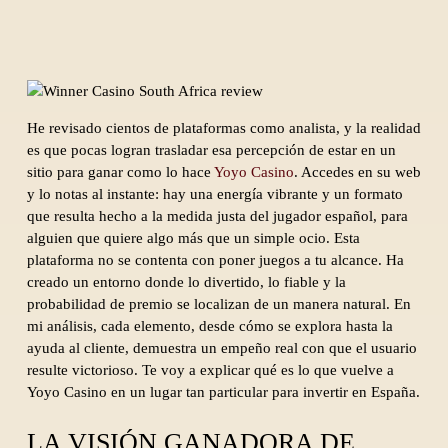
He revisado cientos de plataformas como analista, y la realidad
es que pocas logran trasladar esa percepción de estar en un
sitio para ganar como lo hace
Yoyo Casino
. Accedes en su web
y lo notas al instante: hay una energía vibrante y un formato
que resulta hecho a la medida justa del jugador español, para
alguien que quiere algo más que un simple ocio. Esta
plataforma no se contenta con poner juegos a tu alcance. Ha
creado un entorno donde lo divertido, lo fiable y la
probabilidad de premio se localizan de un manera natural. En
mi análisis, cada elemento, desde cómo se explora hasta la
ayuda al cliente, demuestra un empeño real con que el usuario
resulte victorioso. Te voy a explicar qué es lo que vuelve a
Yoyo Casino en un lugar tan particular para invertir en España.
LA VISIÓN GANADORA DE