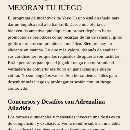
MEJORAN TU JUEGO
El programa de incentivos de Yoyo Casino está diseñado para
dar un impulso real a tu bankroll. Desde una oferta de
bienvenida atractiva que duplica tu primer depósito hasta
promociones periódicas como recargas de fin de semana, giros
gratis o torneos con premios en metálico. Siempre hay un
aliciente en marcha. Lo que más valoro, después de analizar
sus condiciones, es que los requisitos de apuesta son factibles.
Están pensados para que el jugador tenga una oportunidad
verdadera de convertir ese bono en ganancias que pueda
cobrar. No son engaños vacíos. Son herramientas útiles para
descubrir más juegos y prolongar tu sesión con un riesgo
controlado.
Concursos y Desafíos con Adrenalina
Añadida
Los torneos quincenales y mensuales inyectan una dosis extra
de competición y excitación. Ver tu nombre subir en una tabla
de clasificación en tiempo real, peleando por premios