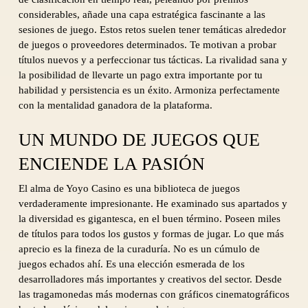
considerables, añade una capa estratégica fascinante a las
sesiones de juego. Estos retos suelen tener temáticas alrededor
de juegos o proveedores determinados. Te motivan a probar
títulos nuevos y a perfeccionar tus tácticas. La rivalidad sana y
la posibilidad de llevarte un pago extra importante por tu
habilidad y persistencia es un éxito. Armoniza perfectamente
con la mentalidad ganadora de la plataforma.
UN MUNDO DE JUEGOS QUE
ENCIENDE LA PASIÓN
El alma de Yoyo Casino es una biblioteca de juegos
verdaderamente impresionante. He examinado sus apartados y
la diversidad es gigantesca, en el buen término. Poseen miles
de títulos para todos los gustos y formas de jugar. Lo que más
aprecio es la fineza de la curaduría. No es un cúmulo de
juegos echados ahí. Es una elección esmerada de los
desarrolladores más importantes y creativos del sector. Desde
las tragamonedas más modernas con gráficos cinematográficos