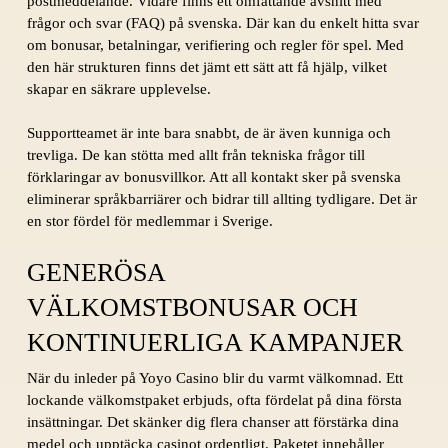
postmeddelande. Vidare finns ett omfattande avsnitt med
frågor och svar (FAQ) på svenska. Där kan du enkelt hitta svar
om bonusar, betalningar, verifiering och regler för spel. Med
den här strukturen finns det jämt ett sätt att få hjälp, vilket
skapar en säkrare upplevelse.
Supportteamet är inte bara snabbt, de är även kunniga och
trevliga. De kan stötta med allt från tekniska frågor till
förklaringar av bonusvillkor. Att all kontakt sker på svenska
eliminerar språkbarriärer och bidrar till allting tydligare. Det är
en stor fördel för medlemmar i Sverige.
GENERÖSA
VÄLKOMSTBONUSAR OCH
KONTINUERLIGA KAMPANJER
När du inleder på Yoyo Casino blir du varmt välkomnad. Ett
lockande välkomstpaket erbjuds, ofta fördelat på dina första
insättningar. Det skänker dig flera chanser att förstärka dina
medel och upptäcka casinot ordentligt. Paketet innehåller