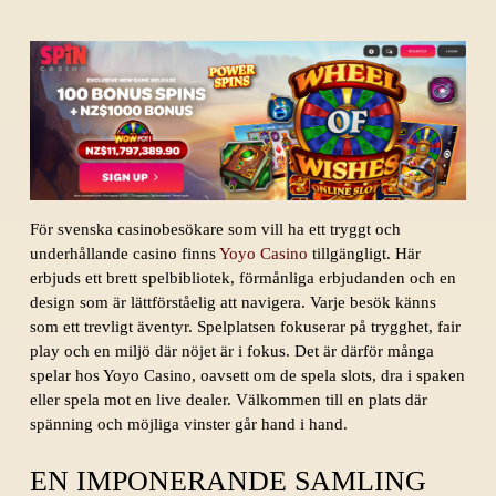
För svenska casinobesökare som vill ha ett tryggt och
underhållande casino finns
Yoyo Casino
tillgängligt. Här
erbjuds ett brett spelbibliotek, förmånliga erbjudanden och en
design som är lättförståelig att navigera. Varje besök känns
som ett trevligt äventyr. Spelplatsen fokuserar på trygghet, fair
play och en miljö där nöjet är i fokus. Det är därför många
spelar hos Yoyo Casino, oavsett om de spela slots, dra i spaken
eller spela mot en live dealer. Välkommen till en plats där
spänning och möjliga vinster går hand i hand.
EN IMPONERANDE SAMLING