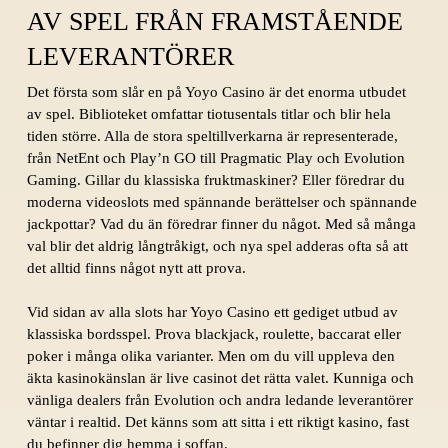
AV SPEL FRÅN FRAMSTÅENDE
LEVERANTÖRER
Det första som slår en på Yoyo Casino är det enorma utbudet
av spel. Biblioteket omfattar tiotusentals titlar och blir hela
tiden större. Alla de stora speltillverkarna är representerade,
från NetEnt och Play’n GO till Pragmatic Play och Evolution
Gaming. Gillar du klassiska fruktmaskiner? Eller föredrar du
moderna videoslots med spännande berättelser och spännande
jackpottar? Vad du än föredrar finner du något. Med så många
val blir det aldrig långtråkigt, och nya spel adderas ofta så att
det alltid finns något nytt att prova.
Vid sidan av alla slots har Yoyo Casino ett gediget utbud av
klassiska bordsspel. Prova blackjack, roulette, baccarat eller
poker i många olika varianter. Men om du vill uppleva den
äkta kasinokänslan är live casinot det rätta valet. Kunniga och
vänliga dealers från Evolution och andra ledande leverantörer
väntar i realtid. Det känns som att sitta i ett riktigt kasino, fast
du befinner dig hemma i soffan.