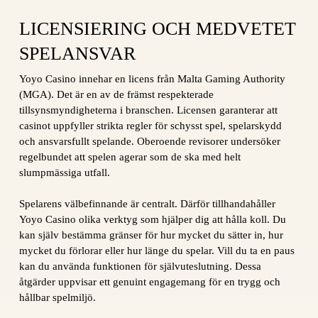
LICENSIERING OCH MEDVETET
SPELANSVAR
Yoyo Casino innehar en licens från Malta Gaming Authority
(MGA). Det är en av de främst respekterade
tillsynsmyndigheterna i branschen. Licensen garanterar att
casinot uppfyller strikta regler för schysst spel, spelarskydd
och ansvarsfullt spelande. Oberoende revisorer undersöker
regelbundet att spelen agerar som de ska med helt
slumpmässiga utfall.
Spelarens välbefinnande är centralt. Därför tillhandahåller
Yoyo Casino olika verktyg som hjälper dig att hålla koll. Du
kan själv bestämma gränser för hur mycket du sätter in, hur
mycket du förlorar eller hur länge du spelar. Vill du ta en paus
kan du använda funktionen för självuteslutning. Dessa
åtgärder uppvisar ett genuint engagemang för en trygg och
hållbar spelmiljö.