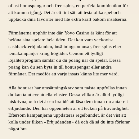
oftast bonuspengar och free spins, en perfekt kombination för
att komma igång. Det är ett fint sätt att testa olika spel och
upptäcka dina favoriter med lite extra kraft bakom insatserna.
Förmånerna upphör inte där. Yoyo Casino är känt för att
belöna sina spelare hela tiden. Det kan vara veckovisa
cashback-erbjudanden, insättningsbonusar, free spins eller
temakampanjer kring högtider. Genom ett tydligt
lojalitetsprogram samlar du du poäng när du spelar. Dessa
poäng kan du sen byta in till bonuspengar eller andra
förmåner. Det medför att varje insats känns lite mer värd.
Alla bonusar har omsättningskrav som måste uppfyllas innan
du kan ta ut eventuella vinster. Dessa villkor är alltid tydligt
utskrivna, och det är en bra idé att läsa dem innan du antar ett
erbjudande. Den här öppenheten är ett tecken på trovärdighet.
Eftersom kampanjerna uppdateras regelbundet, är det vist att
kolla under fliken «Erbjudanden» då och då så du inte förlorar
något bra.