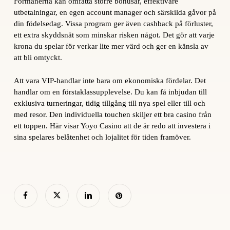
Förmånerna kan omfatta större bonusar, effektivare
utbetalningar, en egen account manager och särskilda gåvor på
din födelsedag. Vissa program ger även cashback på förluster,
ett extra skyddsnät som minskar risken något. Det gör att varje
krona du spelar för verkar lite mer värd och ger en känsla av
att bli omtyckt.
Att vara VIP-handlar inte bara om ekonomiska fördelar. Det
handlar om en förstaklassupplevelse. Du kan få inbjudan till
exklusiva turneringar, tidig tillgång till nya spel eller till och
med resor. Den individuella touchen skiljer ett bra casino från
ett toppen. Här visar Yoyo Casino att de är redo att investera i
sina spelares belåtenhet och lojalitet för tiden framöver.