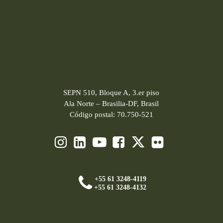
SEPN 510, Bloque A, 3.er piso
Ala Norte – Brasilia-DF, Brasil
Código postal: 70.750-521
+55 61 3248-4119
+55 61 3248-4132