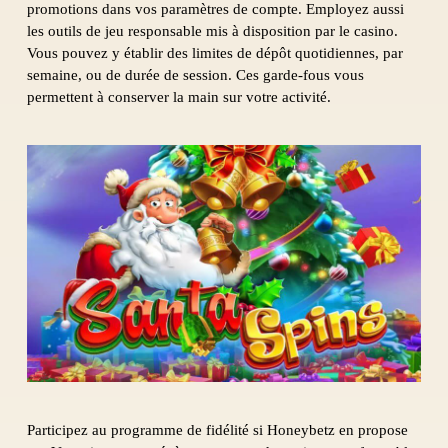
promotions dans vos paramètres de compte. Employez aussi
les outils de jeu responsable mis à disposition par le casino.
Vous pouvez y établir des limites de dépôt quotidiennes, par
semaine, ou de durée de session. Ces garde-fous vous
permettent à conserver la main sur votre activité.
Participez au programme de fidélité si Honeybetz en propose