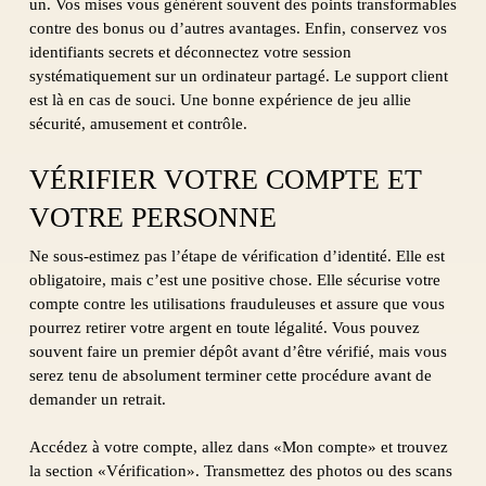
un. Vos mises vous génèrent souvent des points transformables
contre des bonus ou d’autres avantages. Enfin, conservez vos
identifiants secrets et déconnectez votre session
systématiquement sur un ordinateur partagé. Le support client
est là en cas de souci. Une bonne expérience de jeu allie
sécurité, amusement et contrôle.
VÉRIFIER VOTRE COMPTE ET
VOTRE PERSONNE
Ne sous-estimez pas l’étape de vérification d’identité. Elle est
obligatoire, mais c’est une positive chose. Elle sécurise votre
compte contre les utilisations frauduleuses et assure que vous
pourrez retirer votre argent en toute légalité. Vous pouvez
souvent faire un premier dépôt avant d’être vérifié, mais vous
serez tenu de absolument terminer cette procédure avant de
demander un retrait.
Accédez à votre compte, allez dans «Mon compte» et trouvez
la section «Vérification». Transmettez des photos ou des scans