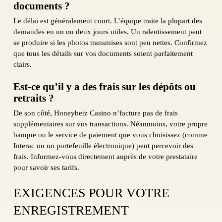
documents ?
Le délai est généralement court. L’équipe traite la plupart des
demandes en un ou deux jours utiles. Un ralentissement peut
se produire si les photos transmises sont peu nettes. Confirmez
que tous les détails sur vos documents soient parfaitement
clairs.
Est-ce qu’il y a des frais sur les dépôts ou
retraits ?
De son côté, Honeybetz Casino n’facture pas de frais
supplémentaires sur vos transactions. Néanmoins, votre propre
banque ou le service de paiement que vous choisissez (comme
Interac ou un portefeuille électronique) peut percevoir des
frais. Informez-vous directement auprès de votre prestataire
pour savoir ses tarifs.
EXIGENCES POUR VOTRE
ENREGISTREMENT