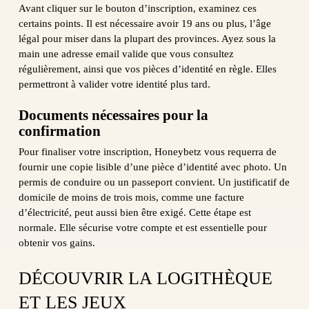
Avant cliquer sur le bouton d’inscription, examinez ces
certains points. Il est nécessaire avoir 19 ans ou plus, l’âge
légal pour miser dans la plupart des provinces. Ayez sous la
main une adresse email valide que vous consultez
régulièrement, ainsi que vos pièces d’identité en règle. Elles
permettront à valider votre identité plus tard.
Documents nécessaires pour la
confirmation
Pour finaliser votre inscription, Honeybetz vous requerra de
fournir une copie lisible d’une pièce d’identité avec photo. Un
permis de conduire ou un passeport convient. Un justificatif de
domicile de moins de trois mois, comme une facture
d’électricité, peut aussi bien être exigé. Cette étape est
normale. Elle sécurise votre compte et est essentielle pour
obtenir vos gains.
DÉCOUVRIR LA LOGITHÈQUE
ET LES JEUX