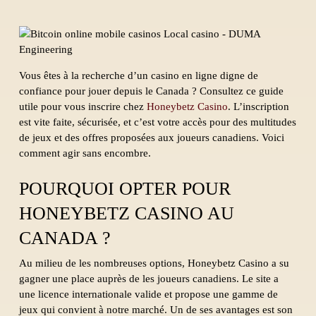
Vous êtes à la recherche d’un casino en ligne digne de
confiance pour jouer depuis le Canada ? Consultez ce guide
utile pour vous inscrire chez
Honeybetz Casino
. L’inscription
est vite faite, sécurisée, et c’est votre accès pour des multitudes
de jeux et des offres proposées aux joueurs canadiens. Voici
comment agir sans encombre.
POURQUOI OPTER POUR
HONEYBETZ CASINO AU
CANADA ?
Au milieu de les nombreuses options, Honeybetz Casino a su
gagner une place auprès de les joueurs canadiens. Le site a
une licence internationale valide et propose une gamme de
jeux qui convient à notre marché. Un de ses avantages est son