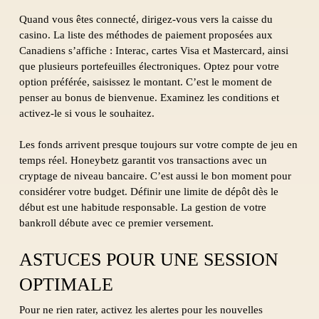
Quand vous êtes connecté, dirigez-vous vers la caisse du
casino. La liste des méthodes de paiement proposées aux
Canadiens s’affiche : Interac, cartes Visa et Mastercard, ainsi
que plusieurs portefeuilles électroniques. Optez pour votre
option préférée, saisissez le montant. C’est le moment de
penser au bonus de bienvenue. Examinez les conditions et
activez-le si vous le souhaitez.
Les fonds arrivent presque toujours sur votre compte de jeu en
temps réel. Honeybetz garantit vos transactions avec un
cryptage de niveau bancaire. C’est aussi le bon moment pour
considérer votre budget. Définir une limite de dépôt dès le
début est une habitude responsable. La gestion de votre
bankroll débute avec ce premier versement.
ASTUCES POUR UNE SESSION
OPTIMALE
Pour ne rien rater, activez les alertes pour les nouvelles