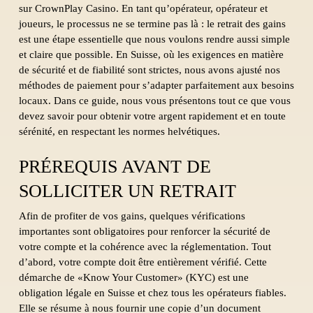
sur CrownPlay Casino. En tant qu’opérateur, opérateur et
joueurs, le processus ne se termine pas là : le retrait des gains
est une étape essentielle que nous voulons rendre aussi simple
et claire que possible. En Suisse, où les exigences en matière
de sécurité et de fiabilité sont strictes, nous avons ajusté nos
méthodes de paiement pour s’adapter parfaitement aux besoins
locaux. Dans ce guide, nous vous présentons tout ce que vous
devez savoir pour obtenir votre argent rapidement et en toute
sérénité, en respectant les normes helvétiques.
PRÉREQUIS AVANT DE
SOLLICITER UN RETRAIT
Afin de profiter de vos gains, quelques vérifications
importantes sont obligatoires pour renforcer la sécurité de
votre compte et la cohérence avec la réglementation. Tout
d’abord, votre compte doit être entièrement vérifié. Cette
démarche de «Know Your Customer» (KYC) est une
obligation légale en Suisse et chez tous les opérateurs fiables.
Elle se résume à nous fournir une copie d’un document