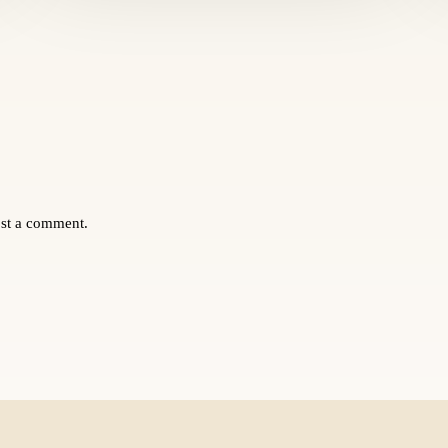
p
st a comment.