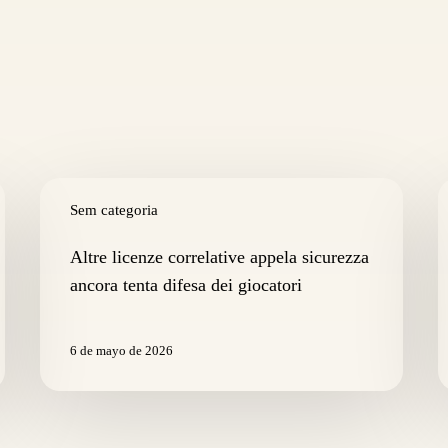
Altre
C
licenze
Sem categoria
r
correlative
d
appela
s
Altre licenze correlative appela sicurezza
sicurezza
g
ancora tenta difesa dei giocatori
ancora
p
tenta
s
difesa
a
6 de mayo de 2026
dei
m
giocatori
il
c
d