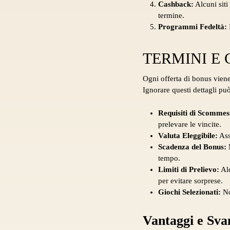
Cashback:
Alcuni siti
termine.
Programmi Fedeltà:
TERMINI E 
Ogni offerta di bonus viene
Ignorare questi dettagli pu
Requisiti di Scommes
prelevare le vincite.
Valuta Eleggibile:
Assi
Scadenza del Bonus:
M
tempo.
Limiti di Prelievo:
Alc
per evitare sorprese.
Giochi Selezionati:
No
Vantaggi e Sva