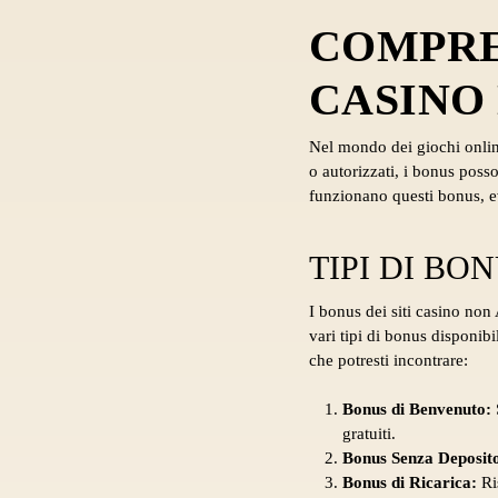
COMPREN
CASINO
Nel mondo dei giochi onlin
o autorizzati, i bonus poss
funzionano questi bonus, evi
TIPI DI BO
I bonus dei siti casino no
vari tipi di bonus disponib
che potresti incontrare:
Bonus di Benvenuto:
gratuiti.
Bonus Senza Deposit
Bonus di Ricarica:
Ris