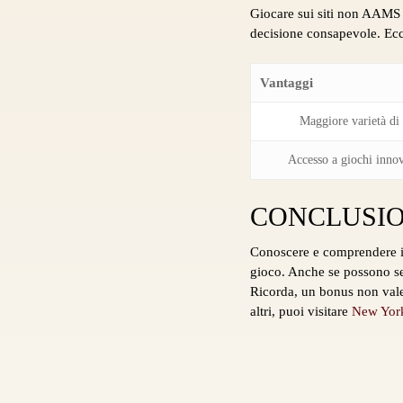
Giocare sui siti non AAMS p
decisione consapevole. Ecc
Vantaggi
Maggiore varietà di
Accesso a giochi innova
CONCLUSI
Conoscere e comprendere i 
gioco. Anche se possono sem
Ricorda, un bonus non vale
altri, puoi visitare
New Yor