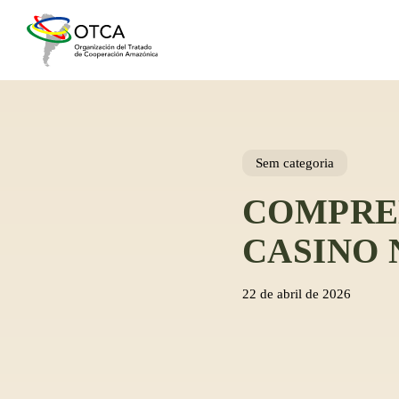
Skip
to
main
content
Sem categoria
COMPREN
CASINO 
22 de abril de 2026