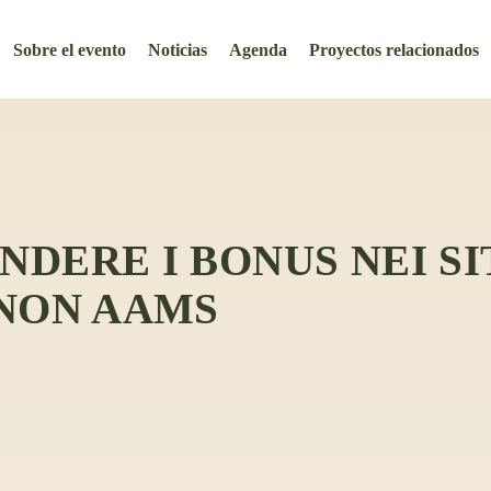
Sobre el evento
Noticias
Agenda
Proyectos relacionados
DERE I BONUS NEI SI
NON AAMS