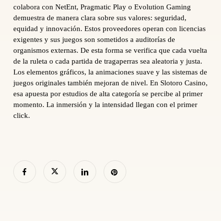
colabora con NetEnt, Pragmatic Play o Evolution Gaming
demuestra de manera clara sobre sus valores: seguridad,
equidad y innovación. Estos proveedores operan con licencias
exigentes y sus juegos son sometidos a auditorías de
organismos externas. De esta forma se verifica que cada vuelta
de la ruleta o cada partida de tragaperras sea aleatoria y justa.
Los elementos gráficos, la animaciones suave y las sistemas de
juegos originales también mejoran de nivel. En Slotoro Casino,
esa apuesta por estudios de alta categoría se percibe al primer
momento. La inmersión y la intensidad llegan con el primer
click.