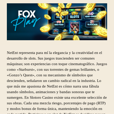
NetEnt representa para mí la elegancia y la creatividad en el
desarrollo de slots. Sus juegos trascienden ser comunes
máquinas; son experiencias con toque cinematográfico. Juegos
como «Starburst», con sus torrentes de gemas brillantes, o
«Gonzo’s Quest», con su mecanismo de símbolos que
descienden, señalaron un cambio radical en la industria. Lo
que más me apasiona de NetEnt es cómo narra una fábula
usando símbolos, animaciones y bandas sonoras que te
sumergen. En Slotoro Casino existe una excelente selección de
sus obras. Cada una mezcla riesgo, porcentajes de pago (RTP)
y modos bonus de forma única, manteniendo la emoción en