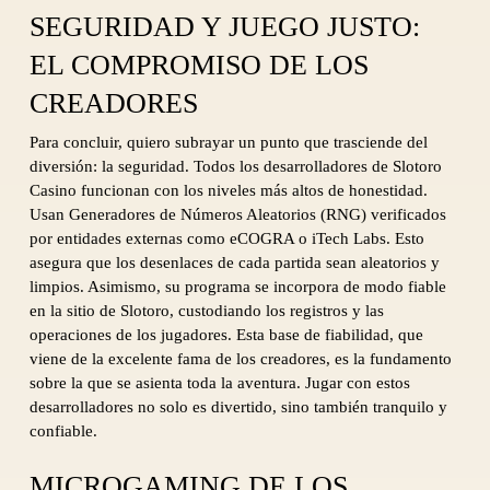
SEGURIDAD Y JUEGO JUSTO:
EL COMPROMISO DE LOS
CREADORES
Para concluir, quiero subrayar un punto que trasciende del
diversión: la seguridad. Todos los desarrolladores de Slotoro
Casino funcionan con los niveles más altos de honestidad.
Usan Generadores de Números Aleatorios (RNG) verificados
por entidades externas como eCOGRA o iTech Labs. Esto
asegura que los desenlaces de cada partida sean aleatorios y
limpios. Asimismo, su programa se incorpora de modo fiable
en la sitio de Slotoro, custodiando los registros y las
operaciones de los jugadores. Esta base de fiabilidad, que
viene de la excelente fama de los creadores, es la fundamento
sobre la que se asienta toda la aventura. Jugar con estos
desarrolladores no solo es divertido, sino también tranquilo y
confiable.
MICROGAMING DE LOS