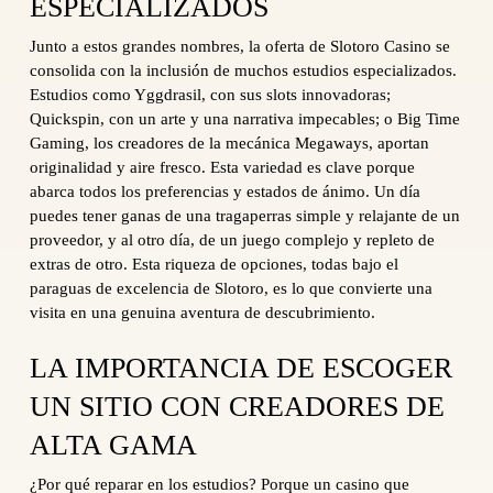
ESPECIALIZADOS
Junto a estos grandes nombres, la oferta de Slotoro Casino se
consolida con la inclusión de muchos estudios especializados.
Estudios como Yggdrasil, con sus slots innovadoras;
Quickspin, con un arte y una narrativa impecables; o Big Time
Gaming, los creadores de la mecánica Megaways, aportan
originalidad y aire fresco. Esta variedad es clave porque
abarca todos los preferencias y estados de ánimo. Un día
puedes tener ganas de una tragaperras simple y relajante de un
proveedor, y al otro día, de un juego complejo y repleto de
extras de otro. Esta riqueza de opciones, todas bajo el
paraguas de excelencia de Slotoro, es lo que convierte una
visita en una genuina aventura de descubrimiento.
LA IMPORTANCIA DE ESCOGER
UN SITIO CON CREADORES DE
ALTA GAMA
¿Por qué reparar en los estudios? Porque un casino que