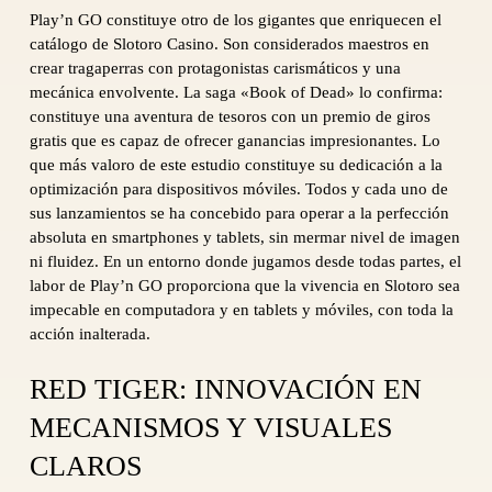
Play’n GO constituye otro de los gigantes que enriquecen el
catálogo de Slotoro Casino. Son considerados maestros en
crear tragaperras con protagonistas carismáticos y una
mecánica envolvente. La saga «Book of Dead» lo confirma:
constituye una aventura de tesoros con un premio de giros
gratis que es capaz de ofrecer ganancias impresionantes. Lo
que más valoro de este estudio constituye su dedicación a la
optimización para dispositivos móviles. Todos y cada uno de
sus lanzamientos se ha concebido para operar a la perfección
absoluta en smartphones y tablets, sin mermar nivel de imagen
ni fluidez. En un entorno donde jugamos desde todas partes, el
labor de Play’n GO proporciona que la vivencia en Slotoro sea
impecable en computadora y en tablets y móviles, con toda la
acción inalterada.
RED TIGER: INNOVACIÓN EN
MECANISMOS Y VISUALES
CLAROS