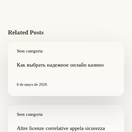
Related Posts
Как
выбрать
Sem categoria
надежное
онлайн
Как выбрать надежное онлайн казино
казино
6 de mayo de 2026
Altre
licenze
Sem categoria
correlative
appela
Altre licenze correlative appela sicurezza