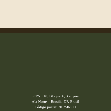
SEPN 510, Bloque A, 3.er piso
Ala Norte – Brasilia-DF, Brasil
Código postal: 70.750-521