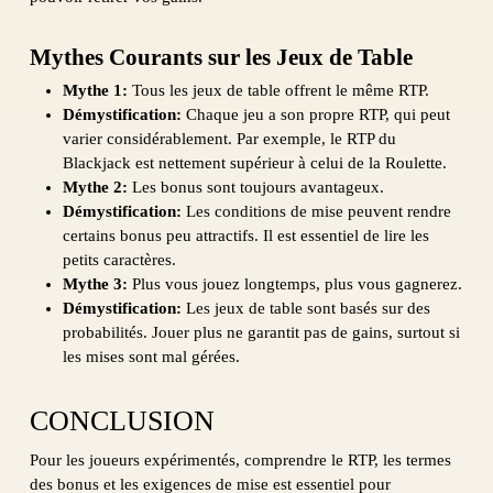
Mythes Courants sur les Jeux de Table
Mythe 1:
Tous les jeux de table offrent le même RTP.
Démystification:
Chaque jeu a son propre RTP, qui peut
varier considérablement. Par exemple, le RTP du
Blackjack est nettement supérieur à celui de la Roulette.
Mythe 2:
Les bonus sont toujours avantageux.
Démystification:
Les conditions de mise peuvent rendre
certains bonus peu attractifs. Il est essentiel de lire les
petits caractères.
Mythe 3:
Plus vous jouez longtemps, plus vous gagnerez.
Démystification:
Les jeux de table sont basés sur des
probabilités. Jouer plus ne garantit pas de gains, surtout si
les mises sont mal gérées.
CONCLUSION
Pour les joueurs expérimentés, comprendre le RTP, les termes
des bonus et les exigences de mise est essentiel pour