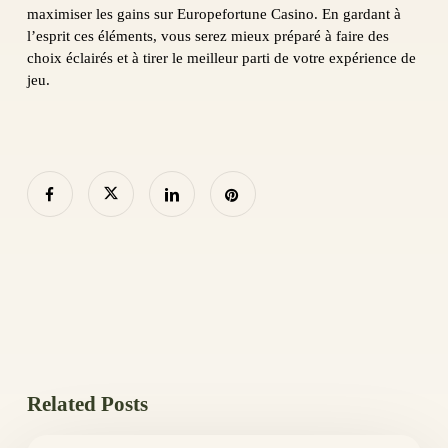
maximiser les gains sur Europefortune Casino. En gardant à
l’esprit ces éléments, vous serez mieux préparé à faire des
choix éclairés et à tirer le meilleur parti de votre expérience de
jeu.
Related Posts
Как