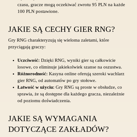
czasu, gracze mogą oczekiwać zwrotu 95 PLN na każde
100 PLN postawione.
JAKIE SĄ CECHY GIER RNG?
Gry RNG charakteryzują się wieloma zaletami, które
przyciągają graczy:
Uczciwość:
Dzięki RNG, wyniki gier są całkowicie
losowe, co eliminuje jakiekolwiek szanse na oszustwa.
Różnorodność:
Kasyna online oferują szeroki wachlarz
gier RNG, od automatów po gry stołowe.
Łatwość w użyciu:
Gry RNG są proste w obsłudze, co
sprawia, że są dostępne dla każdego gracza, niezależnie
od poziomu doświadczenia.
JAKIE SĄ WYMAGANIA
DOTYCZĄCE ZAKŁADÓW?