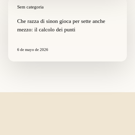
Che
razza
Sem categoria
di
sinon
Che razza di sinon gioca per sette anche
gioca
mezzo: il calcolo dei punti
per
sette
anche
6 de mayo de 2026
mezzo:
il
calcolo
dei
punti