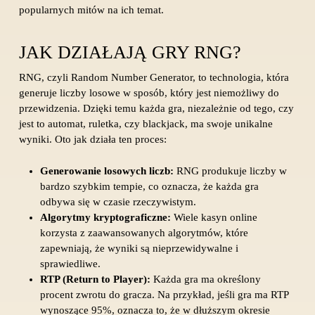
popularnych mitów na ich temat.
JAK DZIAŁAJĄ GRY RNG?
RNG, czyli Random Number Generator, to technologia, która
generuje liczby losowe w sposób, który jest niemożliwy do
przewidzenia. Dzięki temu każda gra, niezależnie od tego, czy
jest to automat, ruletka, czy blackjack, ma swoje unikalne
wyniki. Oto jak działa ten proces:
Generowanie losowych liczb:
RNG produkuje liczby w
bardzo szybkim tempie, co oznacza, że każda gra
odbywa się w czasie rzeczywistym.
Algorytmy kryptograficzne:
Wiele kasyn online
korzysta z zaawansowanych algorytmów, które
zapewniają, że wyniki są nieprzewidywalne i
sprawiedliwe.
RTP (Return to Player):
Każda gra ma określony
procent zwrotu do gracza. Na przykład, jeśli gra ma RTP
wynoszące 95%, oznacza to, że w dłuższym okresie