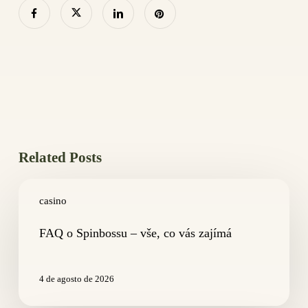
Related Posts
FAQ
o
casino
Spinbossu
–
FAQ o Spinbossu – vše, co vás zajímá
vše,
co
vás
4 de agosto de 2026
zajímá