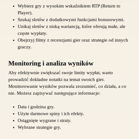
Wybierz gry z wysokim wskaźnikiem RTP (Return to
Player).
Szukaj slotów z dodatkowymi funkcjami bonusowymi.
Unikaj slotów z niską wariancją, które oferują małe, ale
częste wypłaty.
Obejrzyj filmy z recenzjami gier oraz strategie od innych
graczy.
Monitoring i analiza wyników
Aby efektywnie zwiększać swoje limity wypłat, warto
prowadzić dokładne notatki na temat swoich gier.
Monitorowanie wyników pozwala zrozumieć, co działa, a co
nie. Możesz zapisywać następujące informacje:
Data i godzina gry.
Użyte darmowe spiny i ich efekty.
Osiągnięte wygrane i straty.
Wybrane strategie gry.