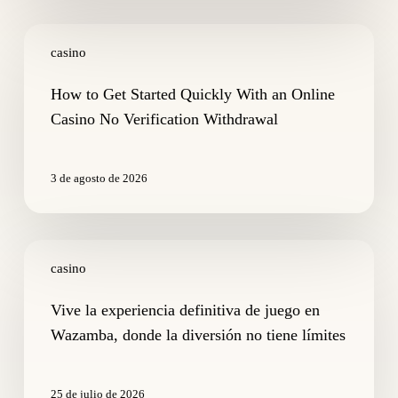
How
to
casino
Get
Started
How to Get Started Quickly With an Online
Quickly
Casino No Verification Withdrawal
With
an
Online
3 de agosto de 2026
Casino
No
Verification
Withdrawal
Vive
la
casino
experiencia
definitiva
Vive la experiencia definitiva de juego en
de
Wazamba, donde la diversión no tiene límites
juego
en
Wazamba,
25 de julio de 2026