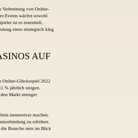
n Verbreitung von Online-
er-Events wächst sowohl
eler ist es essentiell,
tung eines strategisch klug
ASINOS AUF
im Online-Glücksspiel 2022
1 % jährlich steigen.
r den Markt strenger
lebnis immersiver machen.
Nutzerbindung zu erhöhen.
 die Branche stets im Blick