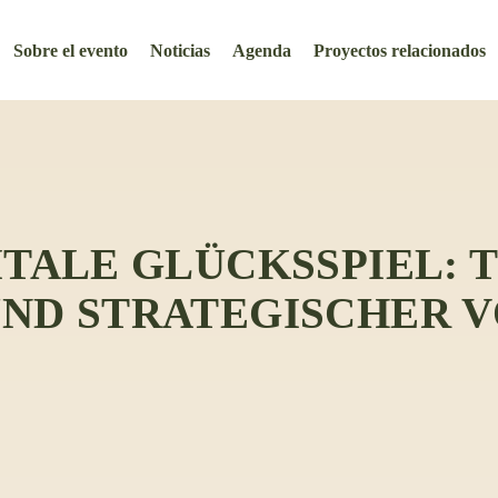
Sobre el evento
Noticias
Agenda
Proyectos relacionados
ITALE GLÜCKSSPIEL: 
ND STRATEGISCHER V