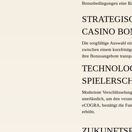
Bonusbedingungen eine Bal
STRATEGIS
CASINO BON
Die sorgfältige Auswahl e
zwischen einem kurzfristig
ihre Bonusangebote transpa
TECHNOLOG
SPIELERSC
Modernste Verschlüsselung
unerlässlich, um den veran
eCOGRA, bestätigt die Fai
erhöht.
ZUKUNFTS