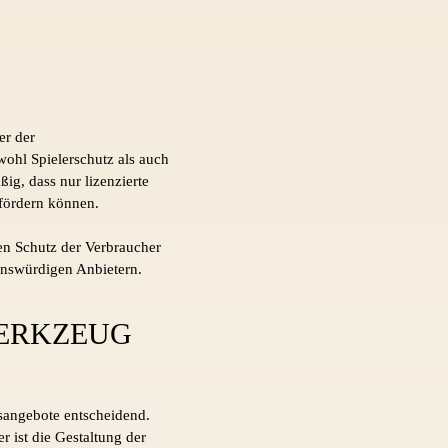
er der
wohl Spielerschutz als auch
g, dass nur lizenzierte
 fördern können.
den Schutz der Verbraucher
uenswürdigen Anbietern.
WERKZEUG
usangebote entscheidend.
 ist die Gestaltung der