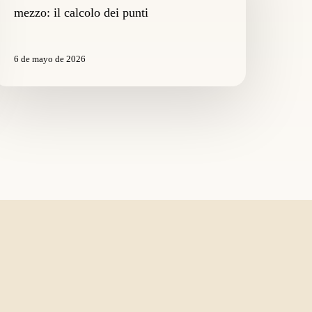
ioca
mezzo: il calcolo dei punti
er
ette
nche
6 de mayo de 2026
ezzo:
alcolo
ei
unti