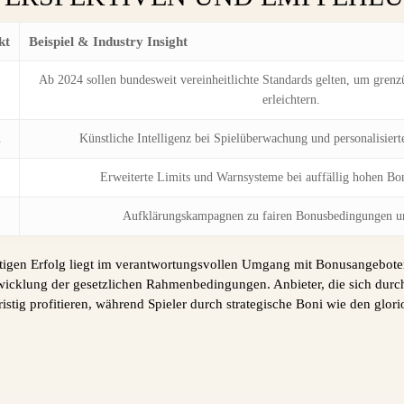
kt
Beispiel & Industry Insight
Ab 2024 sollen bundesweit vereinheitlichte Standards gelten, um grenz
erleichtern.
n
Künstliche Intelligenz bei Spielüberwachung und personalisiert
Erweiterte Limits und Warnsysteme bei auffällig hohen Bo
Aufklärungskampagnen zu fairen Bonusbedingungen un
tigen Erfolg liegt im verantwortungsvollen Umgang mit Bonusangeboten
wicklung der gesetzlichen Rahmenbedingungen. Anbieter, die sich durc
istig profitieren, während Spieler durch strategische Boni wie den glori