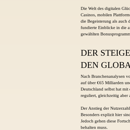
Die Welt des digitalen Glü
Casinos, mobilen Plattfor
die Begeisterung als auch d
fundierte Einblicke in die
gewählten Bonusprogramm
DER STEIG
DEN GLOB
Nach Branchenanalysen v
auf über
€65 Milliarden
und
Deutschland selbst hat mit
reguliert, gleichzeitig abe
Der Anstieg der Nutzerzahl
Besonders explizit hier s
Jedoch gehen diese Fortsch
behalten muss.