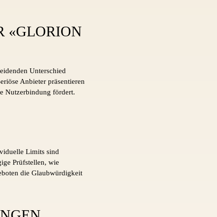
R «GLORION
heidenden Unterschied
eriöse Anbieter präsentieren
ge Nutzerbindung fördert.
iduelle Limits sind
ge Prüfstellen, wie
eboten die Glaubwürdigkeit
UNGEN