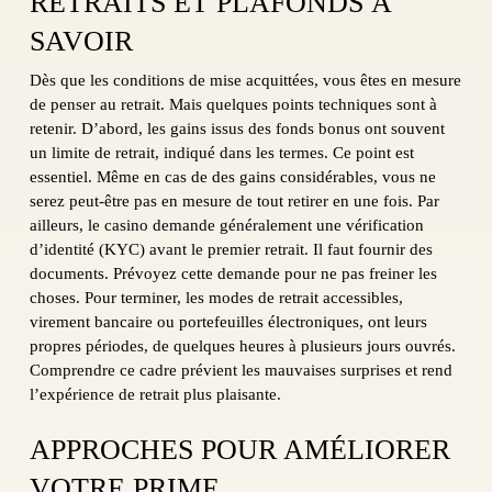
RETRAITS ET PLAFONDS À
SAVOIR
Dès que les conditions de mise acquittées, vous êtes en mesure
de penser au retrait. Mais quelques points techniques sont à
retenir. D’abord, les gains issus des fonds bonus ont souvent
un limite de retrait, indiqué dans les termes. Ce point est
essentiel. Même en cas de des gains considérables, vous ne
serez peut-être pas en mesure de tout retirer en une fois. Par
ailleurs, le casino demande généralement une vérification
d’identité (KYC) avant le premier retrait. Il faut fournir des
documents. Prévoyez cette demande pour ne pas freiner les
choses. Pour terminer, les modes de retrait accessibles,
virement bancaire ou portefeuilles électroniques, ont leurs
propres périodes, de quelques heures à plusieurs jours ouvrés.
Comprendre ce cadre prévient les mauvaises surprises et rend
l’expérience de retrait plus plaisante.
APPROCHES POUR AMÉLIORER
VOTRE PRIME