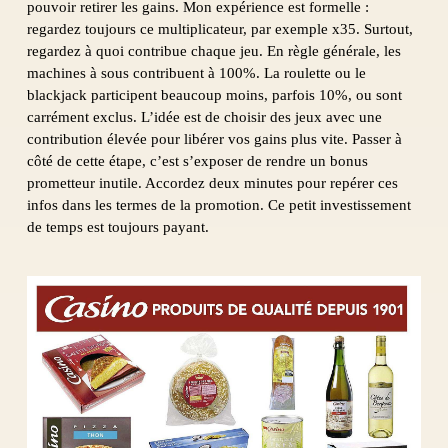
pouvoir retirer les gains. Mon expérience est formelle :
regardez toujours ce multiplicateur, par exemple x35. Surtout,
regardez à quoi contribue chaque jeu. En règle générale, les
machines à sous contribuent à 100%. La roulette ou le
blackjack participent beaucoup moins, parfois 10%, ou sont
carrément exclus. L’idée est de choisir des jeux avec une
contribution élevée pour libérer vos gains plus vite. Passer à
côté de cette étape, c’est s’exposer de rendre un bonus
prometteur inutile. Accordez deux minutes pour repérer ces
infos dans les termes de la promotion. Ce petit investissement
de temps est toujours payant.