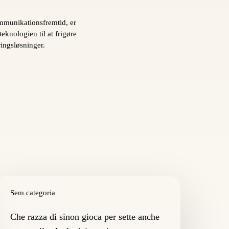
ommunikationsfremtid, er
eknologien til at frigøre
ingsløsninger.
he
azza
Sem categoria
i
inon
Che razza di sinon gioca per sette anche
ioca