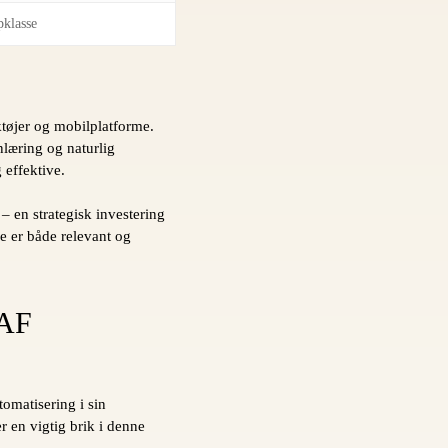
pklasse
tøjer og mobilplatforme.
nlæring og naturlig
 effektive.
 en strategisk investering
e er både relevant og
AF
N
tomatisering i sin
 en vigtig brik i denne