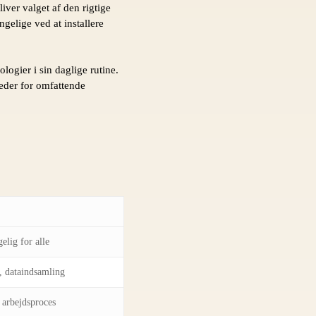
ver valget af den rigtige
gelige ved at installere
gier i sin daglige rutine.
heder for omfattende
elig for alle
g, dataindsamling
 arbejdsproces