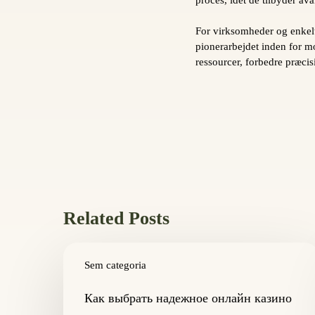
For virksomheder og enkeltp
pionerarbejdet inden for mo
ressourcer, forbedre præci
Related Posts
Как
выбрать
Sem categoria
надежное
онлайн
Как выбрать надежное онлайн казино
казино