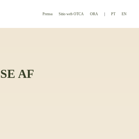
Prensa
Sitio web OTCA
ORA
PT
EN
SE AF