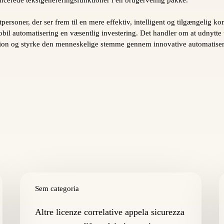
ersoner, der ser frem til en mere effektiv, intelligent og tilgængelig k
bil automatisering en væsentlig investering. Det handler om at udnytte t
sion og styrke den menneskelige stemme gennem innovative automatiser
Altre
C
licenze
Sem categoria
r
correlative
d
appela
s
Altre licenze correlative appela sicurezza
sicurezza
g