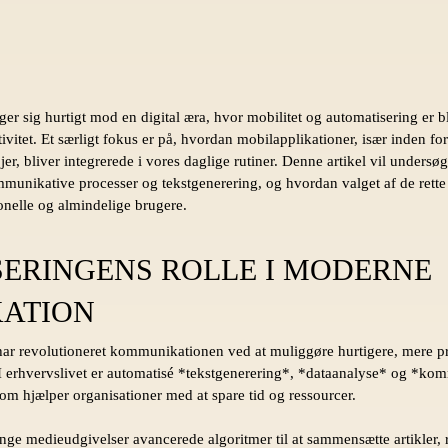
sig hurtigt mod en digital æra, hvor mobilitet og automatisering er ble
itet. Et særligt fokus er på, hvordan mobilapplikationer, især inden fo
r, bliver integrerede i vores daglige rutiner. Denne artikel vil unders
munikative processer og tekstgenerering, og hvordan valget af de rette
ionelle og almindelige brugere.
ERINGENS ROLLE I MODERNE
ATION
ar revolutioneret kommunikationen ved at muliggøre hurtigere, mere pr
 I erhvervslivet er automatisé *tekstgenerering*, *dataanalyse* og *k
som hjælper organisationer med at spare tid og ressourcer.
e medieudgivelser avancerede algoritmer til at sammensætte artikler, r