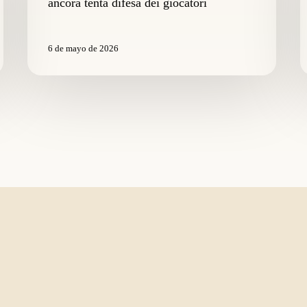
ancora tenta difesa dei giocatori
ancora
p
tenta
s
difesa
a
6 de mayo de 2026
dei
m
giocatori
il
c
d
p