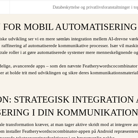
Databeskyttelse og privatlivsforanstaltninger i to
 FOR MOBIL AUTOMATISERING
iske udvikling ser vi en mere sømløs integration mellem AI-drevne værk
 raffinering af automatiserede kommunikative processer. Især vil maski
trale roller i at gøre automatiserede systemer mere menneskelignende og
lidelige, avancerede apps – som den nævnte Featherywordscocombinator –
ker at holde trit med udviklingen og sikre deres kommunikationsmaterial
N: STRATEGISK INTEGRATION 
ERING I DIN KOMMUNIKATIO
tale transformation kræver, at man tager aktive skridt mod at integrere au
om installer Featherywordscocombinator-appen på Android repræsenterer
ancerede tekstgenereringsfunktioner i en brugervenlig pakke.