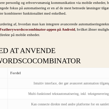
ere personlig og erhvervsmæssig kommunikation via mobile enheder, bli
gede fokus på automatisering er en af de mest betroede løsninger tilgæn
der kombinerer funktionalitet med enkelhed.
ering af, hvordan man kan integrere avancerede automatiseringsteknolo
r Featherywordscocombinator-appen på Android
, hvilket åbner mulig
direkte på mobile enheder.
ED AT ANVENDE
WORDSCOCOMBINATOR
Fordel
Intuitiv interface, der gør avanceret automation tilgæng
Multi-funktionel tekstautomatisering, inkl. tekstgenererin
Kan connecte direkte med andre platforme for en samlet