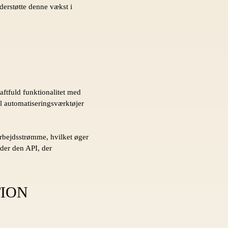
derstøtte denne vækst i
aftfuld funktionalitet med
il automatiseringsværktøjer
 arbejdsstrømme, hvilket øger
nder den API, der
TION