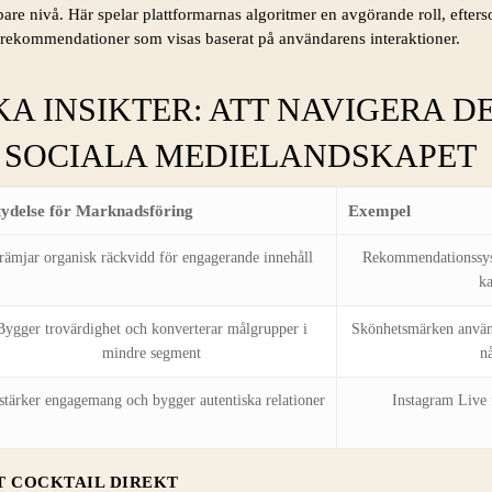
e nivå. Här spelar plattformarnas algoritmer en avgörande roll, efterso
 rekommendationer som visas baserat på användarens interaktioner.
A INSIKTER: ATT NAVIGERA D
SOCIALA MEDIELANDSKAPET
tydelse för Marknadsföring
Exempel
rämjar organisk räckvidd för engagerande innehåll
Rekommendationssys
k
Bygger trovärdighet och konverterar målgrupper i
Skönhetsmärken använd
mindre segment
nå
stärker engagemang och bygger autentiska relationer
Instagram Live 
T COCKTAIL DIREKT