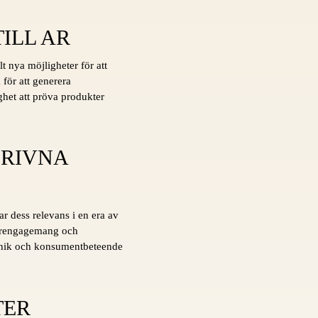
ILL AR
t nya möjligheter för att
 för att generera
ghet att pröva produkter
DRIVNA
r dess relevans i en era av
darengagemang och
teknik och konsumentbeteende
TER