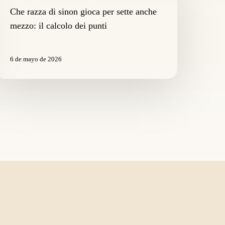
inon
Che razza di sinon gioca per sette anche
ioca
mezzo: il calcolo dei punti
er
ette
nche
6 de mayo de 2026
ezzo:
alcolo
ei
unti