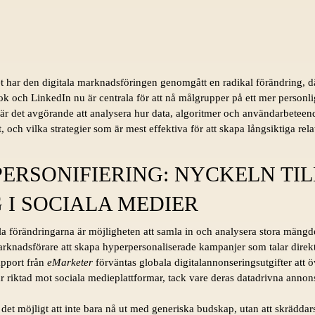
t har den digitala marknadsföringen genomgått en radikal förändring, d
k och LinkedIn nu är centrala för att nå målgrupper på ett mer personli
g är det avgörande att analysera hur data, algoritmer och användarbetee
och vilka strategier som är mest effektiva för att skapa långsiktiga re
PERSONIFIERING: NYCKELN TIL
I SOCIALA MEDIER
a förändringarna är möjligheten att samla in och analysera stora mängde
arknadsförare att skapa hyperpersonaliserade kampanjer som talar direkt 
apport från
eMarketer
förväntas globala digitalannonseringsutgifter att ö
är riktad mot sociala medieplattformar, tack vare deras datadrivna anno
det möjligt att inte bara nå ut med generiska budskap, utan att skrädda