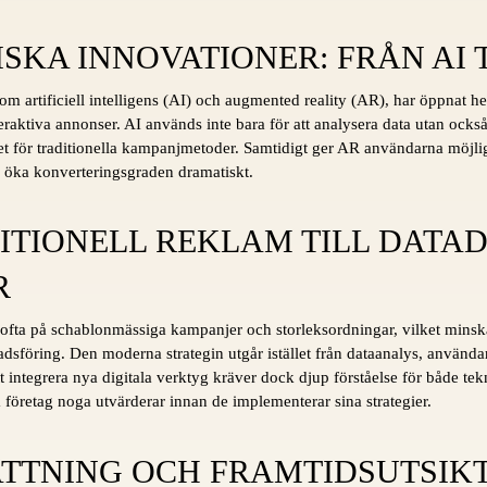
SKA INNOVATIONER: FRÅN AI T
m artificiell intelligens (AI) och augmented reality (AR), har öppnat hel
aktiva annonser. AI används inte bara för att analysera data utan också
llet för traditionella kampanjmetoder. Samtidigt ger AR användarna möjli
sig öka konverteringsgraden dramatiskt.
ITIONELL REKLAM TILL DATA
R
 ofta på schablonmässiga kampanjer och storleksordningar, vilket minska
dsföring. Den moderna strategin utgår istället från dataanalys, använ
tt integrera nya digitala verktyg kräver dock djup förståelse för både 
företag noga utvärderar innan de implementerar sina strategier.
TNING OCH FRAMTIDSUTSIK