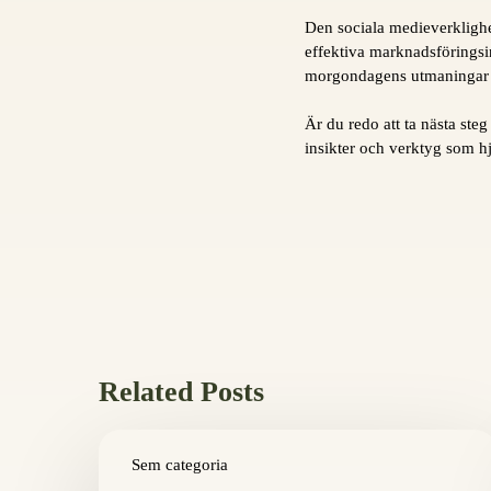
Den sociala medieverklighe
effektiva marknadsföringsin
morgondagens utmaningar 
Är du redo att ta nästa steg
insikter och verktyg som h
Related Posts
Как
выбрать
Sem categoria
надежное