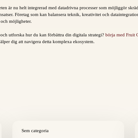
ten är nu helt integrerad med datadrivna processer som möjliggör skrä
satser. Företag som kan balansera teknik, kreativitet och dataintegration
och möjligheter.
 och utforska hur du kan förbättra din digitala strategi?
börja med Fruit C
jälper dig att navigera detta komplexa ekosystem.
Altre
C
licenze
Sem categoria
r
correlative
d