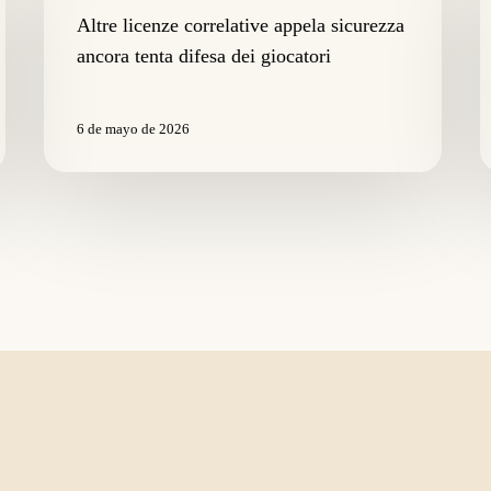
appela
s
Altre licenze correlative appela sicurezza
sicurezza
g
ancora tenta difesa dei giocatori
ancora
p
tenta
s
difesa
a
6 de mayo de 2026
dei
m
giocatori
il
c
d
p