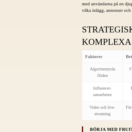
med användarna på en djupar
vilka inlägg, annonser och
STRATEGISK
KOMPLEXA 
Faktorer
Be
Algoritmstyrda
F
flöden
Influencer-
samarbeten
Video och live-
För
streaming
BÖRJA MED FRUI