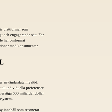
är plattformar som
gt och engagerande sätt. För
nde har omformat
lationer med konsumenter.
L
r användardata i realtid.
till individuella preferenser
verstiga 600 miljarder dollar
nssystem.
rsy innehåll som resonerar