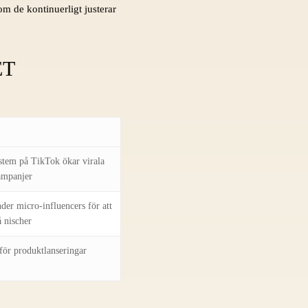
m de kontinuerligt justerar
ET
tem på TikTok ökar virala
ampanjer
er micro-influencers för att
 nischer
för produktlanseringar