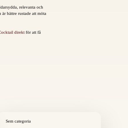
ddarsydda, relevanta och
 är bättre rustade att möta
ocktail direkt
för att få
he
azza
Sem categoria
i