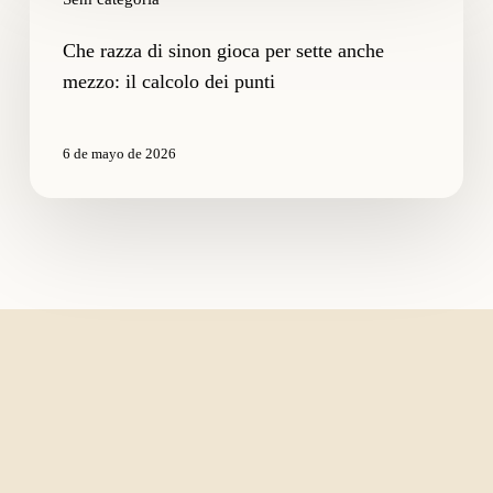
di
sinon
Che razza di sinon gioca per sette anche
gioca
mezzo: il calcolo dei punti
per
sette
anche
6 de mayo de 2026
mezzo:
il
calcolo
dei
punti