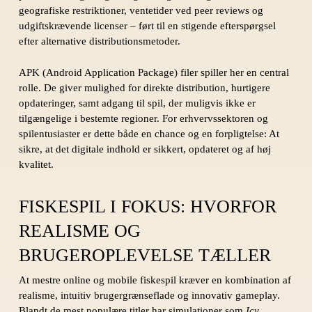
geografiske restriktioner, ventetider ved peer reviews og
udgiftskrævende licenser – ført til en stigende efterspørgsel
efter alternative distributionsmetoder.
APK (Android Application Package) filer spiller her en central
rolle. De giver mulighed for direkte distribution, hurtigere
opdateringer, samt adgang til spil, der muligvis ikke er
tilgængelige i bestemte regioner. For erhvervssektoren og
spilentusiaster er dette både en chance og en forpligtelse: At
sikre, at det digitale indhold er sikkert, opdateret og af høj
kvalitet.
FISKESPIL I FOKUS: HVORFOR
REALISME OG
BRUGEROPLEVELSE TÆLLER
At mestre online og mobile fiskespil kræver en kombination af
realisme, intuitiv brugergrænseflade og innovativ gameplay.
Blandt de mest populære titler har simulationer som
Icy