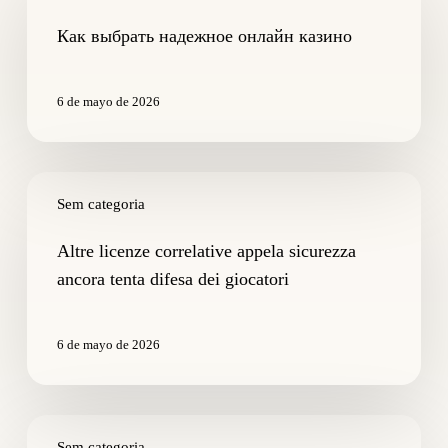
надежное
онлайн
Как выбрать надежное онлайн казино
казино
6 de mayo de 2026
Altre
licenze
Sem categoria
correlative
appela
Altre licenze correlative appela sicurezza
sicurezza
ancora tenta difesa dei giocatori
ancora
tenta
difesa
6 de mayo de 2026
dei
giocatori
Che
razza
Sem categoria