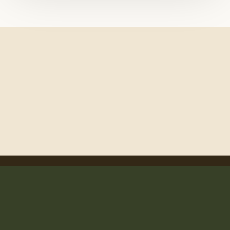
punti