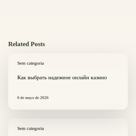
Related Posts
Как
выбрать
Sem categoria
надежное
онлайн
Как выбрать надежное онлайн казино
казино
6 de mayo de 2026
Altre
licenze
Sem categoria
correlative