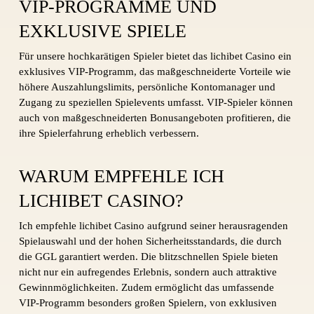
VIP-PROGRAMME UND
EXKLUSIVE SPIELE
Für unsere hochkarätigen Spieler bietet das lichibet Casino ein
exklusives VIP-Programm, das maßgeschneiderte Vorteile wie
höhere Auszahlungslimits, persönliche Kontomanager und
Zugang zu speziellen Spielevents umfasst. VIP-Spieler können
auch von maßgeschneiderten Bonusangeboten profitieren, die
ihre Spielerfahrung erheblich verbessern.
WARUM EMPFEHLE ICH
LICHIBET CASINO?
Ich empfehle lichibet Casino aufgrund seiner herausragenden
Spielauswahl und der hohen Sicherheitsstandards, die durch
die GGL garantiert werden. Die blitzschnellen Spiele bieten
nicht nur ein aufregendes Erlebnis, sondern auch attraktive
Gewinnmöglichkeiten. Zudem ermöglicht das umfassende
VIP-Programm besonders großen Spielern, von exklusiven