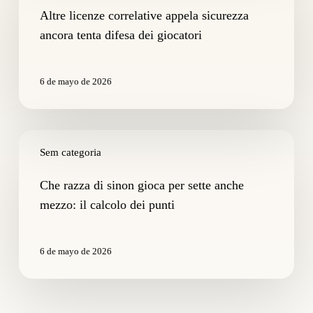
appela
Altre licenze correlative appela sicurezza
sicurezza
ancora tenta difesa dei giocatori
ancora
tenta
difesa
6 de mayo de 2026
dei
giocatori
Che
razza
Sem categoria
di
sinon
Che razza di sinon gioca per sette anche
gioca
mezzo: il calcolo dei punti
per
sette
anche
6 de mayo de 2026
mezzo:
il
calcolo
dei