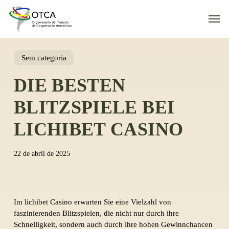
Skip
Men
to
main
content
Sem categoria
DIE BESTEN
BLITZSPIELE BEI
LICHIBET CASINO
22 de abril de 2025
Im lichibet Casino erwarten Sie eine Vielzahl von
faszinierenden Blitzspielen, die nicht nur durch ihre
Schnelligkeit, sondern auch durch ihre hohen Gewinnchancen