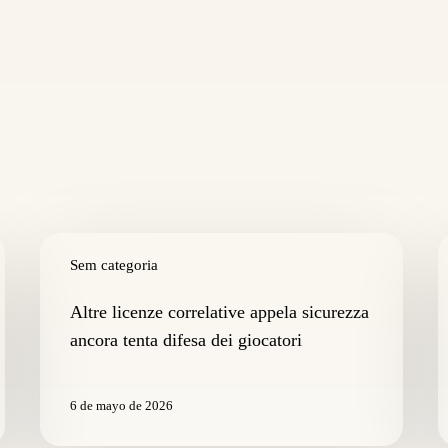
Altre
C
licenze
Sem categoria
r
correlative
d
appela
s
Altre licenze correlative appela sicurezza
sicurezza
g
ancora tenta difesa dei giocatori
ancora
p
tenta
s
difesa
a
6 de mayo de 2026
dei
m
giocatori
il