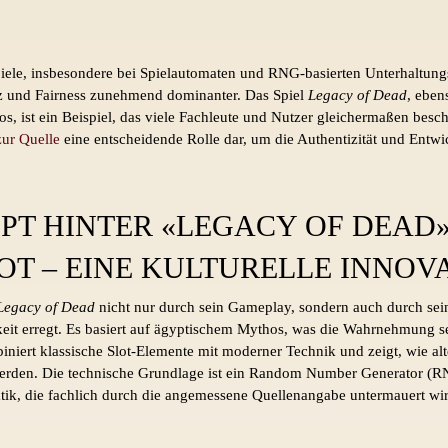
Spiele, insbesondere bei Spielautomaten und RNG-basierten Unterhaltung
z und Fairness zunehmend dominanter. Das Spiel
Legacy of Dead
, eben
os, ist ein Beispiel, das viele Fachleute und Nutzer gleichermaßen beschäf
zur Quelle
eine entscheidende Rolle dar, um die Authentizität und Entwi
PT HINTER «LEGACY OF DEAD»
OT – EINE KULTURELLE INNOV
Legacy of Dead
nicht nur durch sein Gameplay, sondern auch durch sein
 erregt. Es basiert auf ägyptischem Mythos, was die Wahrnehmung se
biniert klassische Slot-Elemente mit moderner Technik und zeigt, wie al
werden. Die technische Grundlage ist ein Random Number Generator (RN
tik, die fachlich durch die angemessene Quellenangabe untermauert wir