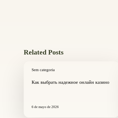
Related Posts
Как
выбрать
Sem categoria
надежное
онлайн
Как выбрать надежное онлайн казино
казино
6 de mayo de 2026