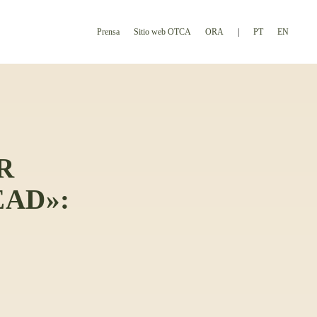
Prensa
Sitio web OTCA
ORA
PT
EN
R
AD»: