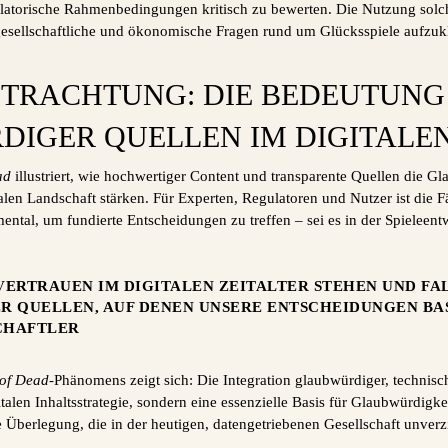
latorische Rahmenbedingungen kritisch zu bewerten. Die Nutzung solche
gesellschaftliche und ökonomische Fragen rund um Glücksspiele aufzuk
TRACHTUNG: DIE BEDEUTUNG
IGER QUELLEN IM DIGITALEN
ad
illustriert, wie hochwertiger Content und transparente Quellen die Gl
len Landschaft stärken. Für Experten, Regulatoren und Nutzer ist die Fäh
ental, um fundierte Entscheidungen zu treffen – sei es in der Spieleen
VERTRAUEN IM DIGITALEN ZEITALTER STEHEN UND FA
R QUELLEN, AUF DENEN UNSERE ENTSCHEIDUNGEN BAS
CHAFTLER
of Dead
-Phänomens zeigt sich: Die Integration glaubwürdiger, technisch
talen Inhaltsstrategie, sondern eine essenzielle Basis für Glaubwürdigke
 Überlegung, die in der heutigen, datengetriebenen Gesellschaft unverzi