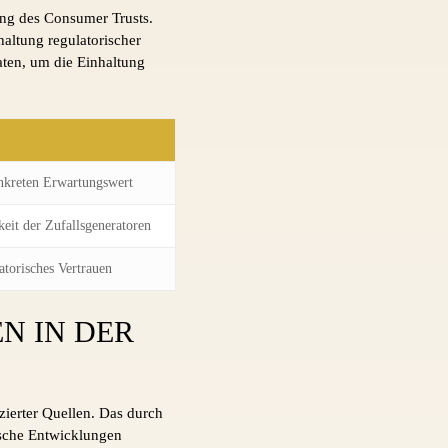
ung des Consumer Trusts.
haltung regulatorischer
Daten, um die Einhaltung
nkreten Erwartungswert
eit der Zufallsgeneratoren
atorisches Vertrauen
N IN DER
izierter Quellen. Das durch
ische Entwicklungen