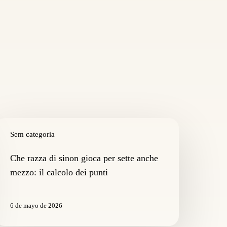
he
azza
Sem categoria
i
inon
Che razza di sinon gioca per sette anche
ioca
mezzo: il calcolo dei punti
er
ette
nche
6 de mayo de 2026
ezzo: